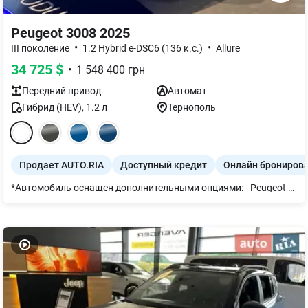
Peugeot 3008 2025
•
•
III поколение
1.2 Hybrid e-DSC6 (136 к.с.)
Allure
34 725
$
•
1 548 400
грн
Передний
привод
Автомат
Гибрид (HEV)
,
1.2
л
Тернополь
Продает AUTO.RIA
Доступный кредит
Онлайн брониров
*Автомобиль оснащен дополнительными опциями: - Peugeot Panoramic i-Cockpit® концепция организации пространства вокруг водителя: 21" HD-экран. Часть экрана напротив водителя — нечувствительная, центральная часть экрана — чувствительная к касанию, с Ambient подсветкой Беспроводной Mirror Screen (Android Auto, Apple Car Play) Bluetooth с возможностью подключения 2х телефонов одновременно, 3 USB (type C) PEUGEOT Virtual i-Toggles с 10 настраиваемыми ярлыками Навигация Беспроводная зарядка, 15 Вт - Пакет БЕЗОПАСНОСТЬ Allure ПЛЮС: Адаптивный круиз-контроль Stop&Go с ограничителем скорости (ZVM5) Система помощи при смене полосы движения Lane change assist - long range Система предупреждения о поперечном движении позади Rear Cross Traffic Alert Сигнализация (AB13) Подогрев руля (I301) Передний датчик парковки + Камера 360° (4 камеры) (IG36) Внешние зеркала заднего вида с функцией автоскладывания, LED подсветкой и настройкой позиции при реверсе