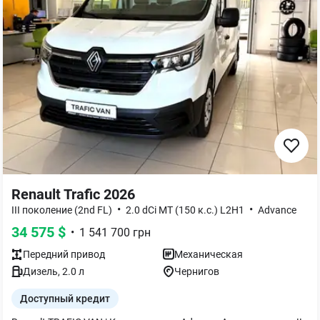
Renault Trafic 2026
•
•
III поколение (2nd FL)
2.0 dCi MT (150 к.с.) L2H1
Advance
34 575
$
•
1 541 700
грн
Передний
привод
Механическая
Дизель
,
2.0
л
Чернигов
Доступный кредит