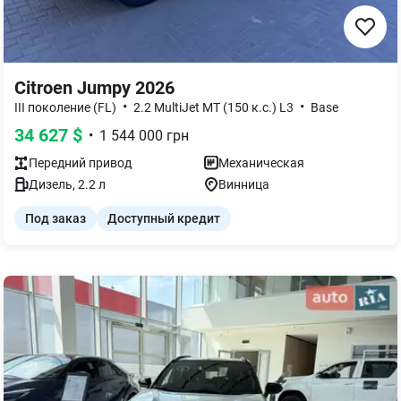
Citroen Jumpy 2026
•
•
III поколение (FL)
2.2 MultiJet MT (150 к.с.) L3
Base
34 627
$
•
1 544 000
грн
Передний
привод
Механическая
Дизель
,
2.2
л
Винница
Под заказ
Доступный кредит