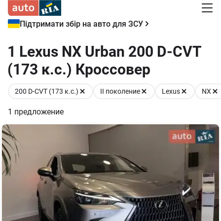
Підтримати збір на авто для ЗСУ
1 Lexus NX Urban 200 D-CVT
(173 к.с.) Кроссовер
200 D-CVT (173 к.с.)
II поколение
Lexus
NX
1
предложение