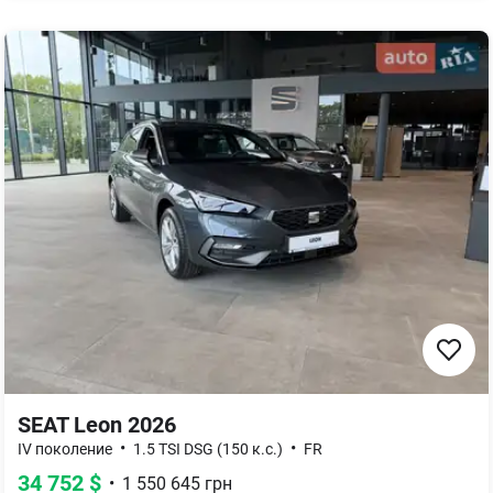
SEAT Leon 2026
•
•
IV поколение
1.5 TSI DSG (150 к.с.)
FR
34 752
$
•
1 550 645
грн