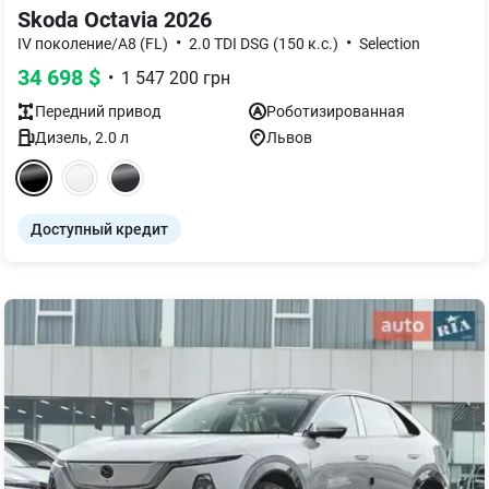
Skoda Octavia 2026
•
•
IV поколение/A8 (FL)
2.0 TDI DSG (150 к.с.)
Selection
34 698
$
•
1 547 200
грн
Передний
привод
Роботизированная
Дизель
,
2.0
л
Львов
Доступный кредит