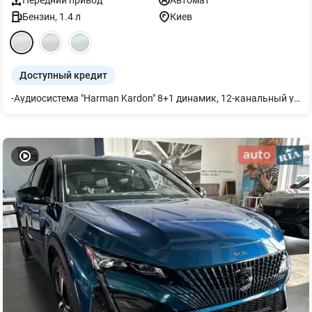
Передний
привод
Автомат
Бензин
,
1.4
л
Киев
Доступный кредит
-Аудиосистема "Harman Kardon" 8+1 динамик, 12-канальный усилитель, сабвуфер, общая мощность 480 Вт -Панорамная сдвижная крыша -Светодиодные матричные фары IQ. Light ближнего и дальнего света с LED дневным светом, динамической корректировкой угла наклона света фар и динамическим поворотным светом вкл. динамическим регулированием дальнего света Dynamic Light Assist