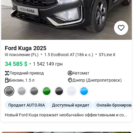
Ford Kuga 2025
•
•
III поколение (FL)
1.5 EcoBoost AT (186 к.с.)
ST-Line X
34 585
$
•
1 542 149
грн
Передний
привод
Автомат
Бензин
,
1.5
л
Днепр (Днепропетровск)
Продает AUTO.RIA
Доступный кредит
Онлайн брониров
Новый Ford Kuga поражает необычайно эффективными и современными двигателями: полным гибридом FHEV, гибридом Plug-In и мощным бензиновым двигателем. Модель предлагается в различных комплектациях: элегантном Titanium и Titanium Plus, стильном ST-Line X и ST-Line X Plus со спортивным характером, а также в версии Active X, которая отличается энергичным и динамичным дизайном. Новый 13,2-дюймовый сенсорный экран SYNC 4 (5) обеспечивает еще больше возможностей подключения с беспроводным подключением Apple CarPlay и Android Auto.