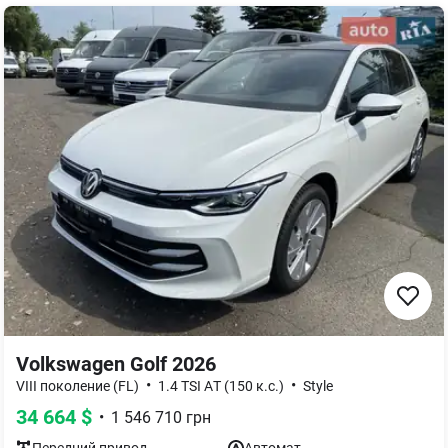
Volkswagen Golf 2026
•
•
VIII поколение (FL)
1.4 TSI AТ (150 к.с.)
Style
34 664
$
•
1 546 710
грн