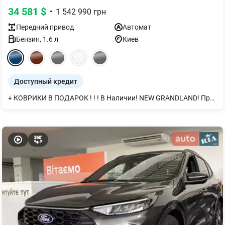
34 581
$
•
1 542 990
грн
Передний
привод
Автомат
Бензин
,
1.6
л
Киев
Доступный кредит
+ КОВРИКИ В ПОДАРОК ! ! ! В Наличии! NEW GRANDLAND! Премиум Кожа Nappa. Вентиляция сидений, Электрическое регулирование в 10 направлениях, массажем и памятью. Подогрев задних сидений. Беспроводной Android Auto/Apple Car Play. Новая большая мультимедиа 16" Цифровая панель приборов! Ambient подсветка в салоне 8 цветов. Покупай в OPEL VIPOS!!! Будь среди лучших! Приглашаем! Тест-драйв