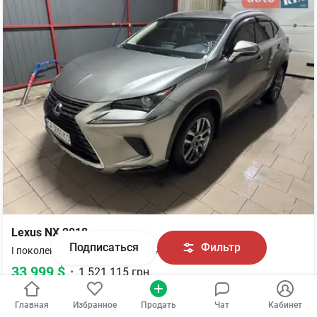
Lexus
NX
2018
Подписаться
Фильтр
•
I поколение (FL)
200 AT (150 к.с.) AWD
33 999
$
•
1 521 115
грн
36 тыс. км
Главная
Избранное
Продать
Чат
Кабинет
Полный
привод
Вариатор