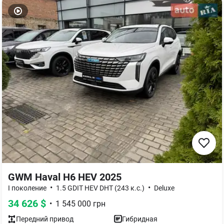
GWM Haval H6 HEV 2025
•
•
I поколение
1.5 GDIT HEV DHT (243 к.с.)
Deluxe
34 626
$
•
1 545 000
грн
Передний
привод
Гибридная