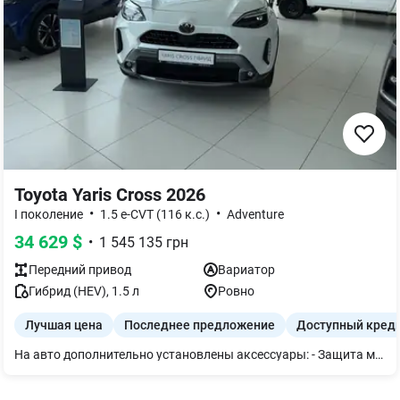
Toyota Yaris Cross 2026
•
•
I поколение
1.5 e-CVT (116 к.с.)
Adventure
34 629
$
•
1 545 135
грн
Передний
привод
Вариатор
Гибрид (HEV)
,
1.5
л
Ровно
Лучшая цена
Последнее предложение
Доступный кред
На авто дополнительно установлены аксессуары: - Защита моторного отсека - Защита задних сидений - Молдинги боковые - Брызговики - Резиновые коврики салона - Резиновый коврик багажника - Защитные пленки на ручки дверей - Сумка набор технической помощи TOYOTA общая стоимость: 39 258,00грн не включено в итоговую стоимость авто