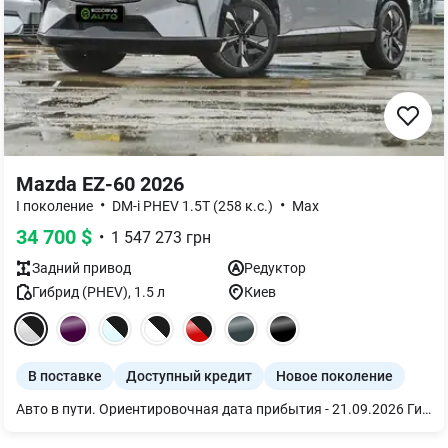
Mazda EZ-60 2026
•
•
I поколение
DM-i PHEV 1.5T (258 к.с.)
Max
34 700
$
•
1 547 273
грн
Задний
привод
Редуктор
Гибрид (PHEV)
,
1.5
л
Киев
В поставке
Доступный кредит
Новое поколение
Авто в пути. Ориентировочная дата прибытия - 21.09.2026 Гибридный автомобиль Mazda EZ-60 REEV 200 Max 2WD 2026, Bright Moon Grey, фиолетовый салон, 19" Black Mazda EZ-60 2026 Max — это современный гибридный кроссовер премиум-класса, сочетающий эффективную гибридную силовую установку и элегантный дизайн. Комбинация электродвигателя и ДВС обеспечивает динамичный разгон, высокую экономичность и комфортную езду на любых дистанциях. Благодаря усовершенствованному управлению и подвеске с регулируемой жесткостью автомобиль легко адаптируется к дорожным условиям и стилю вождения, оставаясь стабильным и плавным в движении. Внутри Mazda EZ-60 предлагает максимум технологий и комфорта: сиденья с эффектом нулевой гравитации обеспечивают правильную поддержку тела, а роскошная аудиосистема с 23 динамиками создает премиальную акустическую атмосферу. Интегрированный 26,45-дюймовый 5K экран и фирменная игровая консоль EZ-60 превращают салон в мультимедийное пространство нового поколения. Машина идеально сочетает инновации, комфорт и современную динамику. Mazda EZ-60 200 Max 2026: Силовая установка: 190 кВт (? 255–258 л.с.). Запас хода: 200 км (CLTC). Батарея: с поддержкой быстрой зарядки (от 30% до 80% – за 15 мин). Привод: Одномоторный/Задний привод. Комплектация Mazda EZ-60 200 Max 2026: - Роскошная аудиосистема с 23 динамиками. - Подвеска с регулируемой жесткостью. - Сиденья с Нулевой гравитацией. - Игровая консоль EZ-60. - Интегрированный 5K экран, 26.45 дюйма.