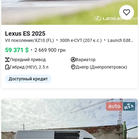
Lexus ES 2025
•
•
VII поколение/XZ10 (FL)
300h e-CVT (207 к.с.)
Launch Edition
59 371
$
•
2 669 900
грн
Передний
привод
Вариатор
Гибрид (HEV)
,
2.5
л
Днепр (Днепропетровск)
Доступный кредит