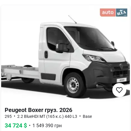
Peugeot Boxer груз. 2026
•
•
295
2.2 BlueHDI MT (165 к.с.) 440 L3
Base
34 724
$
•
1 549 390
грн