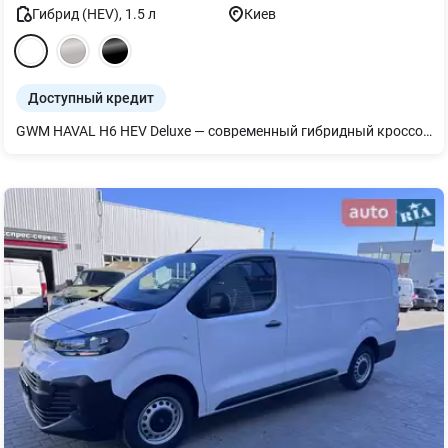
Гибрид (HEV)
,
1.5
л
Киев
Доступный кредит
GWM HAVAL H6 HEV Deluxe — современный гибридный кроссовер, сочетающий в себе мощность, экономичность и передовые технологии. Модель оснащена гибридной силовой установкой 1.5 GDIT HEV с общей мощностью 243 л.с., которая работает в паре с инновационной трансмиссией DHT (Dedicated Hybrid Transmission). Такая система обеспечивает плавную динамику, эффективное использование топлива и комфорт в любых дорожных условиях. HAVAL H6 HEV отличается современным дизайном, продуманным интерьером и высоким уровнем технологического оснащения, что делает его идеальным выбором для ежедневных поездок по городу и путешествий. Комплектация Deluxe включает: • современную мультимедийную систему с большим сенсорным дисплеем • цифровую панель приборов • адаптивный круиз-контроль • систему кругового обзора 360° • бесключевой доступ и запуск двигателя • климат-контроль • электрорегулировка сидений • широкий пакет систем активной безопасности и помощи водителю Гибридная технология позволяет значительно уменьшить расход топлива, обеспечивая тихую работу на малых скоростях и эффективную динамику при разгоне. GWM HAVAL H6 HEV Deluxe — это сочетание инноваций, комфорта и экономичности в современном кроссовере.