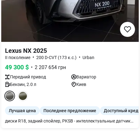
Lexus NX 2025
•
•
II поколение
200 D-CVT (173 к.с.)
Urban
49 300
$
•
2 207 654
грн
Передний
привод
Вариатор
Бензин
,
2.0
л
Киев
Лучшая цена
Последнее предложение
Доступный кред
диски R18, задний спойлер, PKSB - интеллектуальные датчики парковки с функцией автоматического торможения и обнаружения неподвижных объектов вокруг и пешеходов, система помощи при парковке с камерой заднего вида с графическими подсказками, подогрев руля, подогрев передних сидений с механическим регулированием положения в 6 направлениях + регулирование положения подголовников в 2 направлениях, электропривод дверей багажника, Nanoe — система ионизации воздуха в салоне, цветной 9,8" сенсорный дисплей Lexus Link Connect, аудиосистема Lexus Premium с 8 динамиками, руль, отделанный комбинированной кожей, селектор АКПП, отделанный комбинированной кожей, отделка сидений тканью и искусственной кожей "Tahara", HAC - система помощи при начале движения на подъеме.