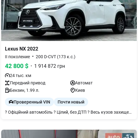
Lexus
NX
2022
•
II поколение
200 D-CVT (173 к.с.)
42 800
$
•
1 914 872
грн
24 тыс. км
Передний
привод
Автомат
Бензин
, 1.99 л.
Киев
Проверенный VIN
Почти новый
? Офіційний автомобіль ? Цілий, без ДТП ? Весь кузов захищений бронеплівкою ? Свіже ТО › Full Led головна оптика › Легкосплавні диски R18 › Електричне відкриття і закриття кришки багажника › Двохзонний клімат контроль › Шкіряне мультикермо з підігрівом › Безключовий доступ та запуск двигуна з кнопки › Аудиосистема: Lexus Premium › Передній/задній паркувальний радар › Камера заднього огляду › Підігрів передніх сидінь › Електро підігрів та привід бокових дзеркал › Датчики тиску в шинах › Безключовий доступ та запуск двигуна. › Система контролю уваги водія (Driver Monitoring-Alert) › Адаптивний круїз-контроль › Система запобігання зіткненням / Передаварійна система (PCS) › Асистент утримання смуги руху (Lane Assist, LFA) › Асистент екстреного маневрування (FCA-ESA)