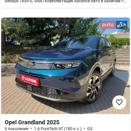
Renault TRAFIC VAN | Комплектация Advance Авто в наличии !!! Скидка 150 000 грн. * (По программе Renault Бонус) Двигатель: Дизель 2.0 (150 л.с.) L2H1 Advance Тип КПП: MКП-6 Цвет: Белый Привод: Передний
Opel Grandland 2025
•
•
II поколение
1.6 PureTech AT (180 к.с.)
GS