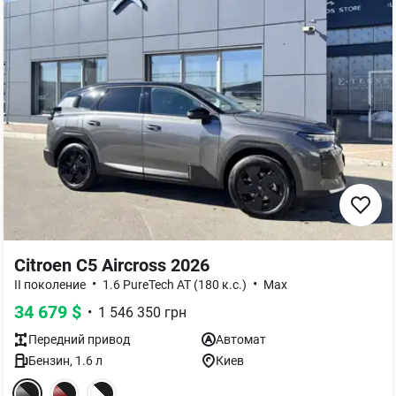
Citroen C5 Aircross 2026
•
•
II поколение
1.6 PureTech AT (180 к.с.)
Max
34 679
$
•
1 546 350
грн
Передний
привод
Автомат
Бензин
,
1.6
л
Киев