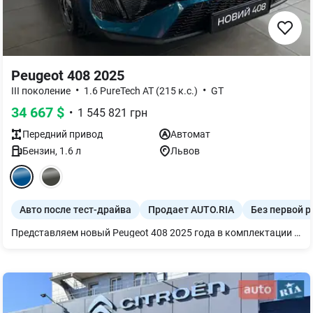
Peugeot 408 2025
•
•
III поколение
1.6 PureTech AT (215 к.с.)
GT
34 667
$
•
1 545 821
грн
Передний
привод
Автомат
Бензин
,
1.6
л
Львов
Авто после тест-драйва
Продает AUTO.RIA
Без первой р
Представляем новый Peugeot 408 2025 года в комплектации GT. Этот стильный лифтбек оснащен динамичным бензиновым двигателем 1.6 PureTech (215 л.с.) и автоматической коробкой передач для максимального комфорта. Он представлен в выразительном голубом металлике.