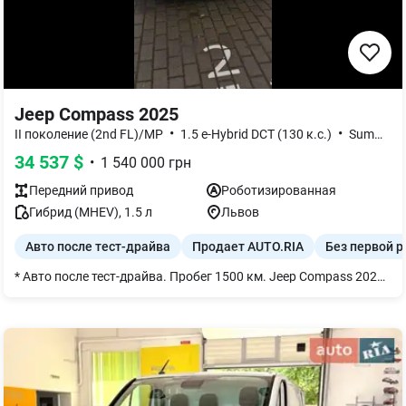
Jeep Compass 2025
•
•
II поколение (2nd FL)/MP
1.5 e-Hybrid DCT (130 к.с.)
Summit
34 537
$
•
1 540 000
грн
Передний
привод
Роботизированная
Гибрид (MHEV)
,
1.5
л
Львов
Авто после тест-драйва
Продает AUTO.RIA
Без первой р
* Авто после тест-драйва. Пробег 1500 км. Jeep Compass 2025 1.5 e-Hybrid DCT (130 л.с.) Summit – это кроссовер с передним приводом, 1,5-литровым гибридным двигателем (130 л.с.) и 7-ступенчатой роботизированной коробкой передач. Версия Summit отличается современным дизайном, высококачественным салоном и передовыми технологиями, в частности мультимедийной системой Uconnect, адаптивным круиз-контролем и системами безопасности.