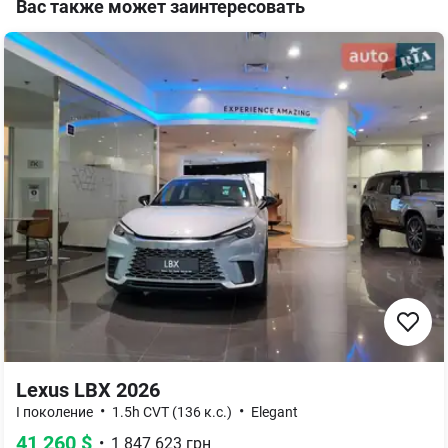
Вас также может заинтересовать
Lexus LBX 2026
•
•
I поколение
1.5h CVT (136 к.с.)
Elegant
41 260
$
•
1 847 623
грн