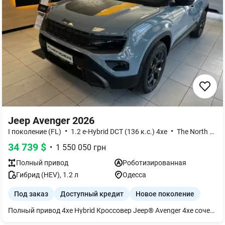
Jeep Avenger 2026
•
•
I поколение (FL)
1.2 e-Hybrid DCT (136 к.с.) 4xe
The North Face
34 739
$
•
1 550 050
грн
Полный
привод
Роботизированная
Гибрид (HEV)
,
1.2
л
Одесса
Под заказ
Доступный кредит
Новое поколение
Полный привод 4xe Hybrid Кроссовер Jeep® Avenger 4xe сочетает в себе гибридную технологию 48 В с полным приводом и автоматической трансмиссией, улучшая производительность и эффективность. Оснащенный двумя электродвигателями (передним и задним), которые работают в синергии с двигателем внутреннего сгорания, он гарантирует лучшую в своем классе функциональность и постоянный полный привод. Технические характеристики: МАКСИМАЛЬНА МОЩНОСТЬ: 136 Л. С. МАКСИМАЛЬНЫЙ КРУТЯЩИЙ МОМЕНТ: 230 Н·м УГОЛ ЗАЕЗДА: 40% УГОЛ СЪЕЗДА: 20% РАСХОД ТОПЛИВА: 5,4-5,5 л/100 км