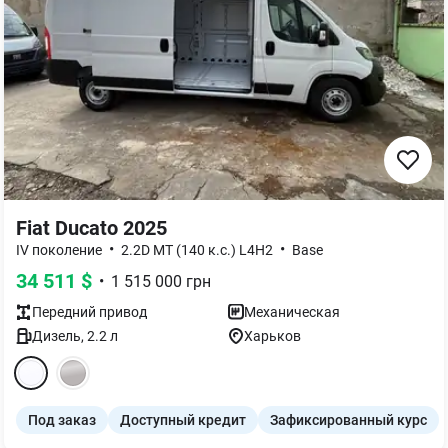
Fiat Ducato 2025
•
•
IV поколение
2.2D MT (140 к.с.) L4H2
Base
34 511
$
•
1 515 000
грн
Передний
привод
Механическая
Дизель
,
2.2
л
Харьков
Под заказ
Доступный кредит
Зафиксированный курс