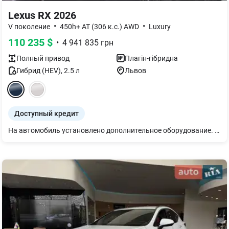
Lexus RX 2026
•
•
V поколение
450h+ AT (306 к.с.) AWD
Luxury
110 235
$
•
4 941 835
грн
Полный
привод
Плагін-гібридна
Гибрид (HEV)
,
2.5
л
Львов
Доступный кредит
На автомобиль установлено дополнительное оборудование. Детали уточняйте у консультанта.