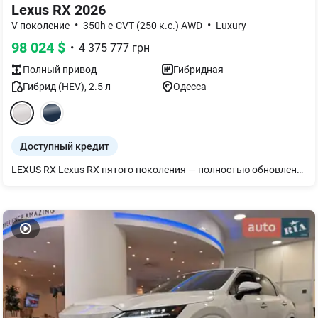
Lexus RX 2026
•
•
V поколение
350h e-CVT (250 к.с.) AWD
Luxury
98 024
$
•
4 375 777
грн
Полный
привод
Гибридная
Гибрид (HEV)
,
2.5
л
Одесса
Доступный кредит
LEXUS RX Lexus RX пятого поколения — полностью обновленная модель, которая открывает новый важный раздел в эволюции культового кроссовера. ОБНОВЛЕННЫЙ ХАРАКТЕР УПРАВЛЕНИЯ Чтобы обеспечить более точные реакции на действия водителя, RX претерпел много изменений: был снижен центр тяжести, изменены инерционные показатели, характеристики двигателя и трансмиссии, а также уменьшен вес. Модель построена на платформе GA-K, заднюю часть которой полностью переосмыслили для еще более точной настройки подвески. Это значительно улучшает характеристики и комфорт модели, а также делает ее более бесшумной. Ждем Вас в нашем дилерском центре.