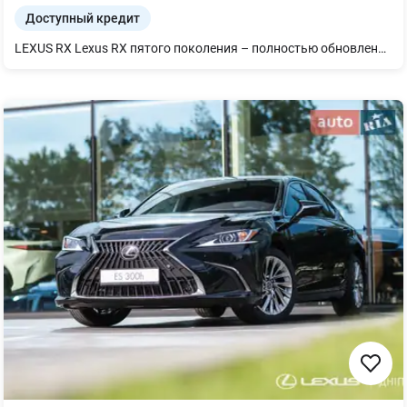
Доступный кредит
LEXUS RX Lexus RX пятого поколения – полностью обновленная модель, открывающая новый важный раздел в эволюции культового кроссовера. ОБНОВЛЕННЫЙ ХАРАКТЕР УПРАВЛЕНИЯ Чтобы обеспечить более точные реакции на действия водителя, RX претерпел многие изменения: был снижен центр тяжести, изменены инерционные показатели, характеристики двигателя и трансмиссии, а также уменьшен вес. Модель построена на платформе GA-K, задняя часть которой была полностью переосмыслена для еще более точной настройки подвески. Это значительно улучшает характеристики и комфорт модели, а также делает ее бесшумнее. Ждем Вас в нашем дилерском центре.