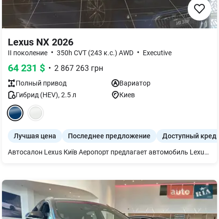
Lexus NX 2026
•
•
II поколение
350h CVT (243 к.с.) AWD
Executive
64 231
$
•
2 867 263
грн
Полный
привод
Вариатор
Гибрид (HEV)
,
2.5
л
Киев
Лучшая цена
Последнее предложение
Доступный кред
Автосалон Lexus Київ Аеропорт предлагает автомобиль Lexus NX350h в комплектации Executive. Комплектация авто включает в себя следующие опции: - 18-дюймовые легкосплавные колесные диски; - Светодиодные фары ближнего и дальнего света; - AHB — система автоматического дальнего света; - PKSB — интеллектуальные датчики парковки с функцией автоматического торможения и обнаружения неподвижных объектов вокруг, пешеходов; - Система помощи при парковке с камерой заднего вида с графическими подсказками; - EPB - электромеханический парковочный тормоз; - Цветной 14" сенсорный дисплей Lexus Link Pro; - ACC — адаптивный круиз-контроль с функцией замедления в поворотах; - Электропривод крышки багажника; - Климат-контроль с системой "Nanoe X" — система ионизации воздуха в салоне; - Аудиосистема Lexus Premium с 10 динамиками; - Металлические накладки на пороги передних дверей; А также много других полезных опций! Автомобиль доукомплектован дополнительным оборудованием, стоимость и актуальный перечень уточнять в отделе продаж. Авто доступно для тест-драйва