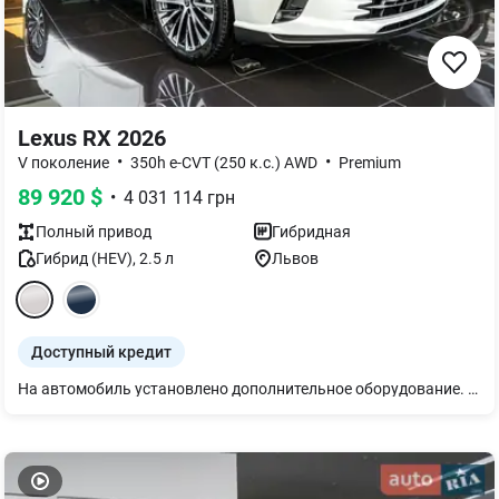
Lexus RX 2026
•
•
V поколение
350h e-CVT (250 к.с.) AWD
Premium
89 920
$
•
4 031 114
грн
Полный
привод
Гибридная
Гибрид (HEV)
,
2.5
л
Львов
Доступный кредит
На автомобиль установлено дополнительное оборудование. Детали уточняйте у консультанта.