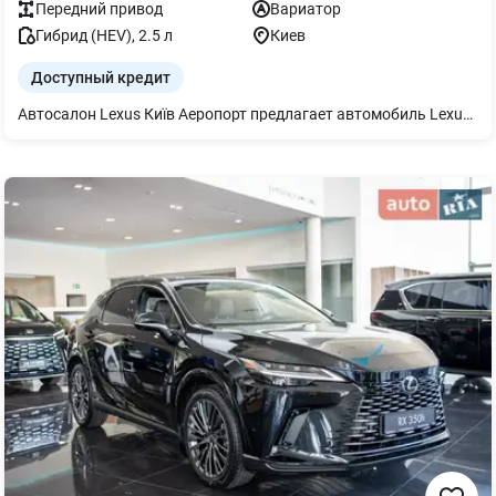
Передний
привод
Вариатор
Гибрид (HEV)
,
2.5
л
Киев
Доступный кредит
Автосалон Lexus Київ Аеропорт предлагает автомобиль Lexus LM350h в максимальной комплектации Superior. Комплектация авто включает в себя следующие опции: - 19-дюймовые кованые колесные диски; - Светодиодные фары ближнего и дальнего света с технологией Bladescan; - Система автоматической парковки с камерой кругового обзора с графическими подсказками; - EPB - электромеханический парковочный тормоз; - PKSB - интеллектуальные датчики парковки с функцией автоматического торможения и обнаружения неподвижных объектов вокруг, пешеходов и приближения автомобилей сзади - Цветной сенсорный дисплей Lexus Link PRO 14"; - ACC — адаптивный круиз-контроль с функцией замедления в поворотах; - Электропривод крышки багажника; - Климат-контроль с системой "Nanoe X" — система ионизации воздуха в салоне; - Mark Levinson Reference 3D Surround Sound с 23 динамиками; А также много других полезных опций! Автомобиль доукомплектован дополнительным оборудованием, актуальную стоимость и перечень уточняйте в отделе продаж автосалона.