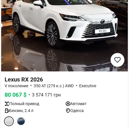
Lexus RX 2026
•
•
V поколение
350 AT (279 к.с.) AWD
Executive
80 067
$
•
3 574 171
грн
Полный
привод
Автомат
Бензин
,
2.4
л
Одесса