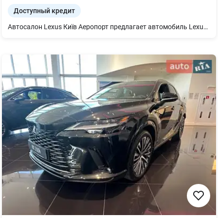
Доступный кредит
Автосалон Lexus Київ Аеропорт предлагает автомобиль Lexus RX450h+ в максимальной комплектации Luxury. Комплектация авто включает в себя следующие опции: - 21-дюймовые легкосплавные колесные диски; - Светодиодные фары ближнего и дальнего света с технологией Bladescan; - Система автоматической парковки с камерой кругового обзора с графическими подсказками; - EPB - электромеханический парковочный тормоз; - PKSB - интеллектуальные датчики парковки с функцией автоматического торможения и обнаружения неподвижных объектов вокруг, пешеходов и приближения автомобилей сзади - Цветной сенсорный дисплей Lexus Link PRO 14"; - ACC — адаптивный круиз-контроль с функцией замедления в поворотах; - Электропривод крышки багажника; - Климат-контроль с системой "Nanoe X" — система ионизации воздуха в салоне; - Аудиосистема Mark Levinson Premium Surround Sound с 21 динамиком (включая сабвуфер); А также много других полезных опций! Автомобиль доукомплектован дополнительным оборудованием, актуальную стоимость и перечень уточняйте в отделе продаж автосалона.