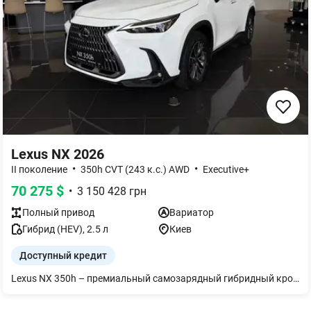
Lexus NX 2026
•
•
II поколение
350h CVT (243 к.с.) AWD
Executive+
70 275
$
•
3 150 428
грн
Полный
привод
Вариатор
Гибрид (HEV)
,
2.5
л
Киев
Доступный кредит
Lexus NX 350h – премиальный самозарядный гибридный кроссовер, созданный для тех, кто ценит современные технологии, комфорт и динамику. Гибридная силовая установка 4-го поколения обеспечивает плавное ускорение, высокую эффективность топлива и уверенное управление в любых условиях. Элегантный дизайн с фирменной решеткой Lexus, 14-дюймовый сенсорный мультимедийный дисплей, цифровая приборная панель и премиальная отделка салона Takumi создают атмосферу настоящей роскоши. Интеллектуальный водительский интерфейс, широкий комплекс систем безопасности Lexus Safety System+ и передовые технологии помощи делают каждую поездку максимально комфортной и безопасной. Lexus NX 350h – это идеальное сочетание премиального стиля, инноваций и экономичности для ежедневного удовольствия от управления. Свяжитесь с официальным дилерским центром Лексус Киев Запад, чтобы узнать больше и записаться на тест-драйв.