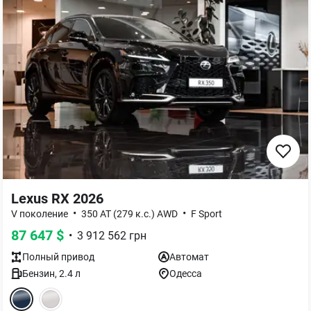
Lexus RX 2026
•
•
V поколение
350 AT (279 к.с.) AWD
F Sport
87 647
$
•
3 912 562
грн
Полный
привод
Автомат
Бензин
,
2.4
л
Одесса