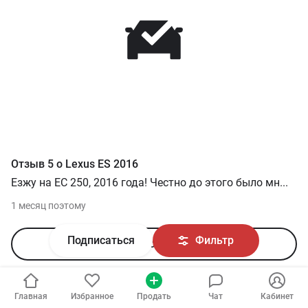
Отзыв
5
о
Lexus
ES
2016
Езжу на ЕС 250, 2016 года! Честно до этого было мн
...
1 месяц поэтому
Подписаться
Фильтр
Читать все отзывы
Предложения о продаже новых
Lexus
:
29
авто от
Главная
Избранное
Продать
Чат
Кабинет
59 371
USD — до
141 721
USD в зависимости от