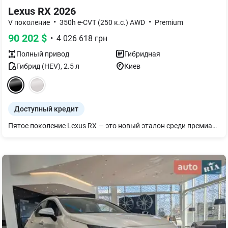
Lexus RX 2026
•
•
V поколение
350h e-CVT (250 к.с.) AWD
Premium
90 202
$
•
4 026 618
грн
Полный
привод
Гибридная
Гибрид (HEV)
,
2.5
л
Киев
Доступный кредит
Пятое поколение Lexus RX — это новый эталон среди премиальных кроссоверов. Смелый и элегантный дизайн сразу привлекает взгляды, а каждая линия подчеркивает динамику и уверенность. Lexus RX предлагает водителям уникальные гибридные технологии: плагин-гибридный RX 450h+ и высокопродуктивный RX 500h. В салоне — интуитивный кокпит Tазуна, созданный для полного контроля и максимального комфорта. Стоит только сесть за руль — и вы почувствуете, как Lexus RX меняет представления о премиум-вождении. Для ознакомления с автомобилем приглашаем в новый флагманский дилерский центр «Лексус Київ Аеропорт». Вас ждут тест-драйв, индивидуальные консультации и возможность испытать авто на скоростной трассе и на специально разработанном офф-роуд треке. Мы предлагаем полный спектр услуг: - продажа новых автомобилей - сервисное обслуживание - гарантия до 10 лет и 160 тыс.км - финансирование и кредитование. - подменное авто - профессиональную помощь в подборе модели, которая лучше всего соответствует Вашим потребностям