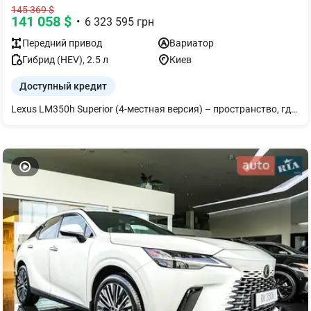
145 369
$
141 058
$
•
6 323 595
грн
Передний
привод
Вариатор
Гибрид (HEV)
,
2.5
л
Киев
Доступный кредит
Lexus LM350h Superior (4-местная версия) – пространство, где бизнес и комфорт сочетаются без компромиссов. Это не просто премиальный минивэн, а персональный офис и лаунж на колесах. Роскошные капитанские кресла второго ряда с функциями массажа, вентиляции и подогрева, мультимедийный дисплей для пассажиров, холодильник, раскладной столик и идеальная шумоизоляция создают атмосферу первого класса. Гибридная силовая установка обеспечивает плавное движение, а расход топлива составляет всего 5,6 л/100 км (смешанный цикл). Lexus LM350h Superior создан для тех, кто ждет максимума от каждой поездки. Посетите официальный дилерский центр Лексус Киев Запад и откройте для себя новый уровень премиального комфорта.