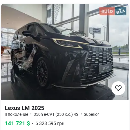
Lexus LM 2025
•
•
II поколение
350h e-CVT (250 к.с.) 4S
Superior
141 721
$
•
6 323 595
грн