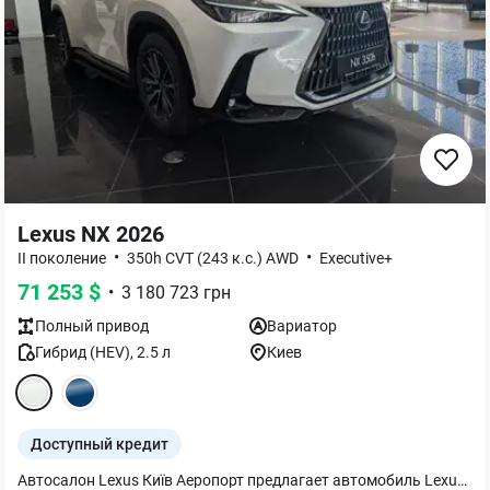
Lexus NX 2026
•
•
II поколение
350h CVT (243 к.с.) AWD
Executive+
71 253
$
•
3 180 723
грн
Полный
привод
Вариатор
Гибрид (HEV)
,
2.5
л
Киев
Доступный кредит
Автосалон Lexus Київ Аеропорт предлагает автомобиль Lexus NX350h в комплектации Executive+. Комплектация авто включает в себя следующие опции: - 18-дюймовые легкосплавные колесные диски; - Светодиодные фары ближнего и дальнего света; - AHB — система автоматического дальнего света; - PKSB — интеллектуальные датчики парковки с функцией автоматического торможения и обнаружения неподвижных объектов вокруг, пешеходов; - Система помощи при парковке с камерой заднего вида с графическими подсказками; - EPB - электромеханический парковочный тормоз; - Цветной 14" сенсорный дисплей Lexus Link Pro; - ACC — адаптивный круиз-контроль с функцией замедления в поворотах; - Электропривод крышки багажника; - Климат-контроль с системой "Nanoe X" — система ионизации воздуха в салоне; - Аудиосистема Lexus Premium с 10 динамиками; - Металлические накладки на пороги передних дверей; А также много других полезных опций! Автомобиль доукомплектован дополнительным оборудованием, стоимость и актуальный перечень уточнять в отделе продаж. Авто доступно для тест-драйва На автомобиле установлено дополнительное оборудование, актуальную стоимость уточнять в отделе продаж