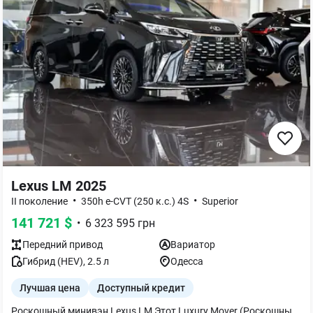
Lexus LM 2025
•
•
II поколение
350h e-CVT (250 к.с.) 4S
Superior
141 721
$
•
6 323 595
грн
Передний
привод
Вариатор
Гибрид (HEV)
,
2.5
л
Одесса
Лучшая цена
Доступный кредит
Роскошный минивэн Lexus LM Этот Luxury Mover (Роскошный минивэн) — четвертая модель Новой эры Lexus после успешного выпуска на рынок новых NX, RX и LX. Это завершающий шаг в полном обновлении модельного ряда, который включает новые платформы, силовые агрегаты и инновационные технологии. ПЕРСОНАЛИЗИРОВАННА РОСКОШ Целью Lexus было создание первоклассного интерьера: комфортного, как гостиная, и удобного, как личный кабинет. Это сочетание, не имеющее себе равных ни в одном другом автомобиле на рынке. Это пространство, где пассажиры могут полностью расслабиться и быть собой. КОМФОРТ И ТИШИНА ВО ВРЕМЯ ПОЕЗДКИ — ВИЗИТНАЯ КАРТОЧКА LEXUS Инженеры Lexus стремились гармонизировать характеристики нового автомобиля, соединив удовольствие за рулем и комфорт пассажиров в новом LM. Ждем Вас в нашем дилерском центре. *В указанной стоимости могут быть не учтены дополнительно установленные аксессуары.