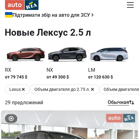
Підтримати збір на авто для ЗСУ
Новые Лексус 2.5 л
RX
NX
LM
от
79 745
$
от
49 300
$
от
120 630
$
Lexus
Объем двигателя до 2.75 л.
Объем двигателя 
Обычная
29
предложений