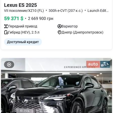
Lexus ES 2025
•
•
VII поколение/XZ10 (FL)
300h e-CVT (207 к.с.)
Launch Edition
59 371
$
•
2 669 900
грн
Передний
привод
Вариатор
Гибрид (HEV)
,
2.5
л
Днепр (Днепропетровск)
Доступный кредит