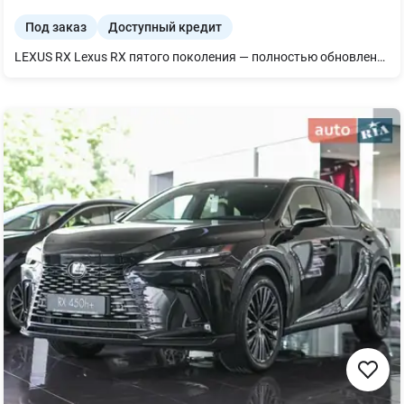
Под заказ
Доступный кредит
LEXUS RX Lexus RX пятого поколения — полностью обновленная модель, которая открывает новую важную главу в эволюции культового кроссовера. ОБНОВЛЕННЫЙ ХАРАКТЕР УПРАВЛЕНИЯ Чтобы обеспечить более точные реакции на действия водителя, RX претерпел много изменений: был снижен центр тяжести, изменены инерционные показатели, характеристики двигателя и трансмиссии, а также уменьшен вес. Модель построена на платформе GA-K, заднюю часть которой полностью переосмыслили для еще более точной настройки подвески. Это значительно улучшает характеристики и комфорт модели, а также делает ее более бесшумной. Ждем Вас в нашем дилерском центре.