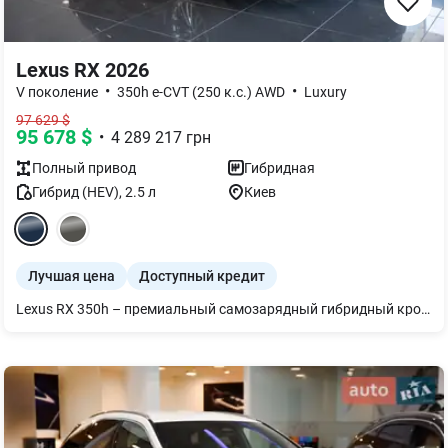
Lexus RX 2026
•
•
V поколение
350h e-CVT (250 к.с.) AWD
Luxury
97 629
$
95 678
$
•
4 289 217
грн
Полный
привод
Гибридная
Гибрид (HEV)
,
2.5
л
Киев
Лучшая цена
Доступный кредит
Lexus RX 350h – премиальный самозарядный гибридный кроссовер, сочетающий динамику, экономичность и безупречный комфорт. Силовая установка на базе 2,5-литрового бензинового двигателя и электромотора с суммарной мощностью 250 л. обеспечивает разгон 0–100 км/ч за 7,9 с, в то же время расход топлива составляет всего 6,3–6,6 л/100 км. Благодаря гибридной самозарядной системе аккумулятор автоматически пополняет заряд во время движения и торможения, поэтому подзарядка от сети не требуется. Комплекс Lexus Safety System+ 3.0 включает в себя адаптивный круиз-контроль, усовершенствованную систему предотвращения столкновений, контроль полосы движения и мониторинг состояния водителя, обеспечивая максимальную уверенность за рулем. RX 350h – это современные технологии, изящный дизайн и премиальный уровень комфорта для каждой поездки. Свяжитесь с официальным дилерским центром Лексус Киев Запад, чтобы узнать больше и записаться на тест-драйв.