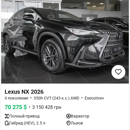
Lexus NX 2026
•
•
II поколение
350h CVT (243 к.с.) AWD
Executive+
70 275
$
•
3 150 428
грн
Полный
привод
Вариатор
Гибрид (HEV)
,
2.5
л
Львов