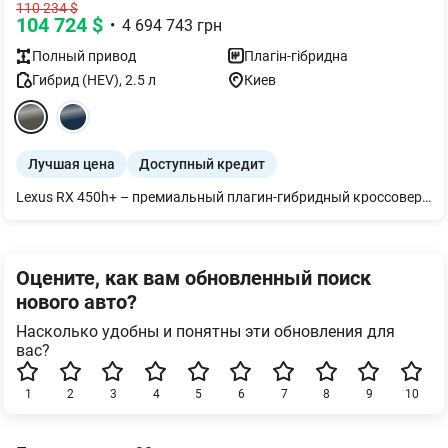
110 234
$
104 724
$
•
4 694 743
грн
Полный
привод
Плагін-гібридна
Гибрид (HEV)
,
2.5
л
Киев
Лучшая цена
Доступный кредит
Lexus RX 450h+ – премиальный плагин-гибридный кроссовер, сочетающий исключительный комфорт, динамику и экологичность. Благодаря инновационной гибридной силовой установке мощностью 309 л. автомобиль разгоняется от 0 до 100 км/ч всего за 6,5 секунды, обеспечивая плавное и уверенное ускорение. Емкая батарея 18,1 кВтч позволяет преодолевать до 69 км в смешанном цикле и до 90 км в городском режиме исключительно на электротяге, а максимальная скорость в режиме EV достигает 135 км/ч. Роскошный салон, передовые технологии, комплекс безопасности Lexus Safety System+ и легендарное качество Lexus делают каждое путешествие особенно комфортным. Lexus RX 450h+ - идеальный выбор для тех, кто стремится к современной электрифицированной мобильности без компромиссов. Обращайтесь в официальный дилерский центр Лексус Киев Запад и откройте для себя новый уровень премиального вождения.
Оцените, как вам обновленный поиск
нового авто?
Насколько удобны и понятны эти обновления для
вас?
1
2
3
4
5
6
7
8
9
10