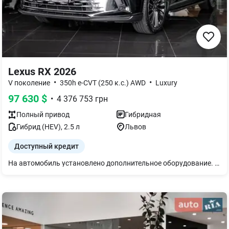
Lexus RX 2026
•
•
V поколение
350h e-CVT (250 к.с.) AWD
Luxury
97 630
$
•
4 376 753
грн
Полный
привод
Гибридная
Гибрид (HEV)
,
2.5
л
Львов
Доступный кредит
На автомобиль установлено дополнительное оборудование. Детали уточняйте у консультанта.