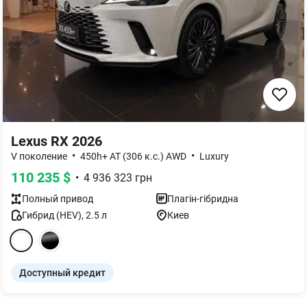
Lexus RX 2026
•
•
V поколение
450h+ AT (306 к.с.) AWD
Luxury
110 235
$
•
4 936 323
грн
Полный
привод
Плагін-гібридна
Гибрид (HEV)
,
2.5
л
Киев
Доступный кредит