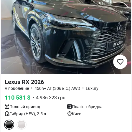
Lexus RX 2026
•
•
V поколение
450h+ AT (306 к.с.) AWD
Luxury
110 581
$
•
4 936 323
грн
Полный
привод
Плагін-гібридна
Гибрид (HEV)
,
2.5
л
Киев