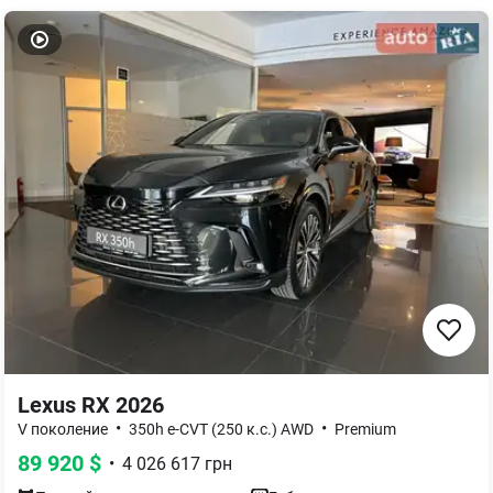
Lexus RX 2026
•
•
V поколение
350h e-CVT (250 к.с.) AWD
Premium
89 920
$
•
4 026 617
грн