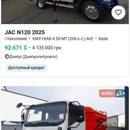
JAC N120 2025
•
•
I поколение
КМУ HIAB 4.5D MT (206 к.с.) 4x2
Base
92 671
$
•
4 135 000
грн
Днепр (Днепропетровск)
Доступный кредит