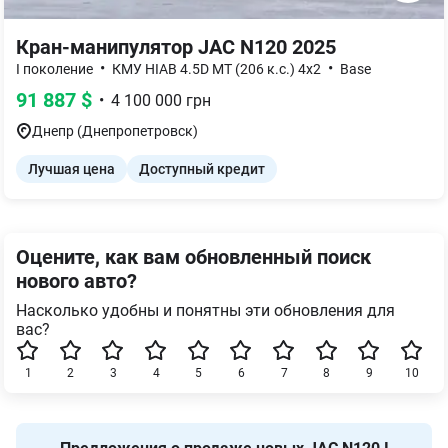
Кран-манипулятор
JAC N120 2025
•
•
I поколение
КМУ HIAB 4.5D MT (206 к.с.) 4x2
Base
91 887
$
•
4 100 000
грн
Днепр (Днепропетровск)
Лучшая цена
Доступный кредит
Оцените, как вам обновленный поиск
нового авто?
Насколько удобны и понятны эти обновления для
вас?
1
2
3
4
5
6
7
8
9
10