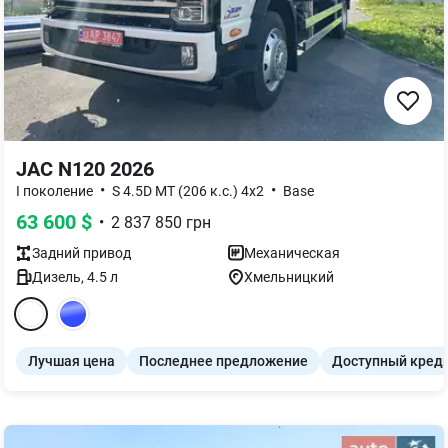
JAC N120 2026
•
•
I поколение
S 4.5D MT (206 к.с.) 4x2
Base
63 600
$
•
2 837 850
грн
Задний
привод
Механическая
Дизель
,
4.5
л
Хмельницкий
Лучшая цена
Последнее предложение
Доступный кред