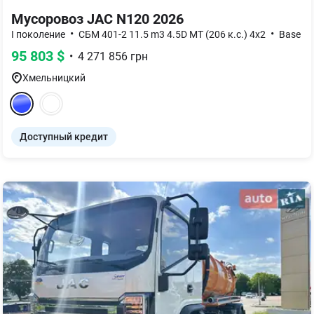
Мусоровоз
JAC N120 2026
•
•
I поколение
СБМ 401-2 11.5 m3 4.5D MT (206 к.с.) 4x2
Base
95 803
$
•
4 271 856
грн
Хмельницкий
Доступный кредит