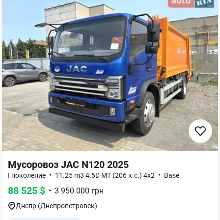
Мусоровоз
JAC N120 2025
•
•
I поколение
11.25 m3 4.5D MT (206 к.с.) 4x2
Base
88 525
$
•
3 950 000
грн
Днепр (Днепропетровск)