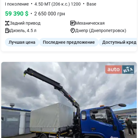
•
•
I поколение
4.5D MT (206 к.с.) 1200
Base
59 390
$
•
2 650 000
грн
Задний
привод
Механическая
Дизель
,
4.5
л
Днепр (Днепропетровск)
Лучшая цена
Последнее предложение
Доступный кред