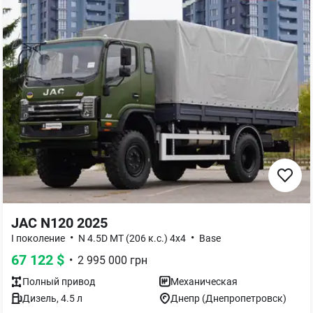
JAC N120 2025
•
•
I поколение
N 4.5D MT (206 к.с.) 4x4
Base
67 122
$
•
2 995 000
грн
Полный
привод
Механическая
Дизель
,
4.5
л
Днепр (Днепропетровск)