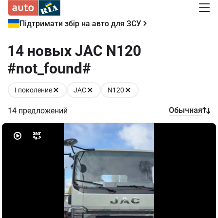
Підтримати збір на авто для ЗСУ
14 новых JAC N120
#not_found#
I поколение
JAC
N120
Обычная
14
предложений