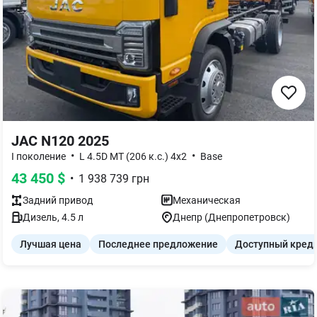
JAC N120 2025
•
•
I поколение
L 4.5D MT (206 к.с.) 4x2
Base
43 450
$
•
1 938 739
грн
Задний
привод
Механическая
Дизель
,
4.5
л
Днепр (Днепропетровск)
Лучшая цена
Последнее предложение
Доступный кред