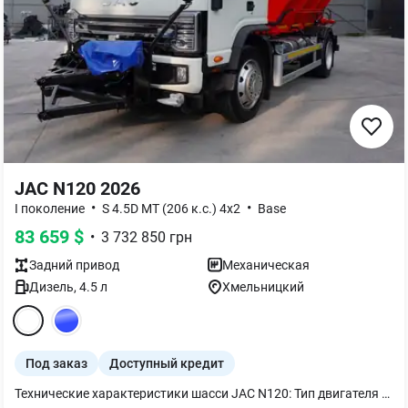
JAC N120 2026
•
•
I поколение
S 4.5D MT (206 к.с.) 4x2
Base
83 659
$
•
3 732 850
грн
Задний
привод
Механическая
Дизель
,
4.5
л
Хмельницкий
Под заказ
Доступный кредит
Технические характеристики шасси JAC N120: Тип двигателя Cummins B4.5EV210 (Евро-5) Модель двигателя B4.5E?210 Объем 4 460 см? Максимальная мощность 152 кВт/206 л.с. Коробка передач механическая Количество передач 6-ти ступенчатая Габаритные размеры шасси(мм) 7075?2350?2485 Колесная база (мм) 3845 мм Грузоподъемность шасси(кг) 8175 кг Полная масса 11980 кг Распределение полной массы автомобиля на переднюю ось 3800 кг. Распределение полной массы автомобиля на задний мост 8700 кг. Максимальная скорость 110 км/ч Шины 255/70R22.5 Топливный бак 210 л Стандартная комплектация o кондиционер, o пневмосиденья водителя, o электростеклоподъемники, o зеркала заднего вида с подогревом, центральный замок с дистанционным управлением, o дневные ходовые огни LED, o противотуманные фары, o МР3/USB магнитола с поддержкой Bluetooth Технические характеристики оборудования: Краткий обзор Емкость цистерны 5,0 м3 Емкость пескоразбрасывателя 4,0 м? Ширина рабочей зоны при поливе. До 20 м. Плотность посыпки 0,4 кг/м? Ширина рабочей зоны при посыпке 3-12 м. Характеристики отвала Рабочая ширина – 2.7-3м, угол – 30° Рабочая скорость 40 км/ч