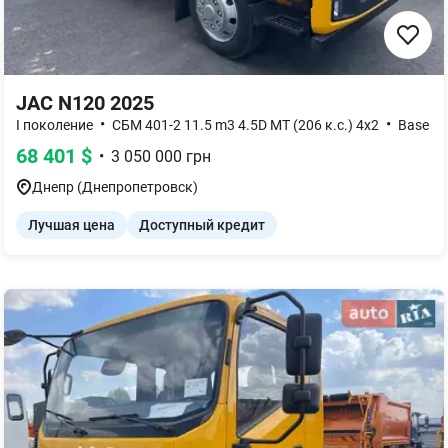
JAC N120 2025
•
•
I поколение
СБМ 401-2 11.5 m3 4.5D MT (206 к.с.) 4x2
Base
68 401
$
•
3 050 000
грн
Днепр (Днепропетровск)
Лучшая цена
Доступный кредит