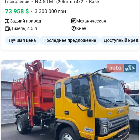
•
•
I поколение
N 4.5D MT (206 к.с.) 4x2
Base
73 958
$
•
3 300 000
грн
Задний
привод
Механическая
Дизель
,
4.5
л
Киев
Лучшая цена
Последнее предложение
Доступный кред