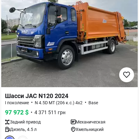
Шасси
JAC N120 2024
•
•
I поколение
N 4.5D MT (206 к.с.) 4x2
Base
97 972
$
•
4 371 511
грн
Задний
привод
Механическая
Дизель
,
4.5
л
Хмельницкий