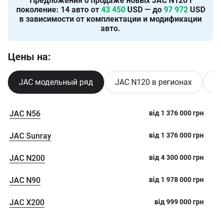
Предложения о продаже новых
JAC N120 I
поколение
:
14
авто от
43 450
USD — до
97 972
USD
в зависимости от комплектации и модификации
авто.
Цены на:
JAC модельный ряд
JAC N120 в регионах
J
JAC N56
від
1 376 000
грн
JAC Sunray
від
1 376 000
грн
JAC N200
від
4 300 000
грн
JAC N90
від
1 978 000
грн
JAC X200
від
999 000
грн