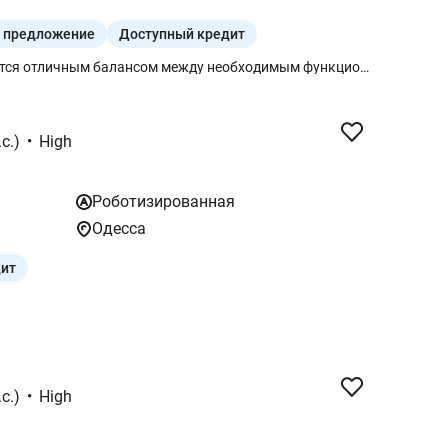
 предложение
Доступный кредит
Комплектация Mid (средняя) является отличным балансом между необходимым функционалом, комфортом и доступностью. Она предлагает значительно больше, чем базовая версия, но сохраняет ключевые преимущества обновленной модели Jolion Pro
с.)
•
High
Роботизированная
Одесса
дит
с.)
•
High