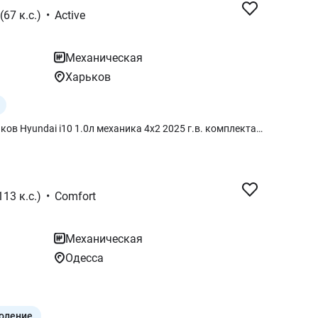
(67 к.с.)
•
Active
Механическая
Харьков
авто под заказ. Автотрейдинг Харьков Hyundai i10 1.0л механика 4х2 2025 г.в. комплектация-Active, цвет салона-серый, цвет авто-белый. приобрести возможно: -за готику -у кредит -есть лизинг -есть трейд ин - есть доставка по Украине (за отдельную плату) Ждем Вас.
113 к.с.)
•
Comfort
Механическая
Одесса
оление