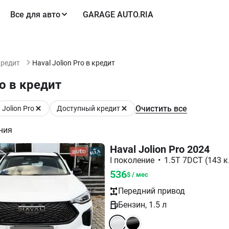
Все для авто
GARAGE AUTO.RIA
кредит
Haval Jolion Pro в кредит
o в кредит
Очистить все
Jolion Pro
Доступный кредит
ния
Haval Jolion Pro 2024
I поколение
•
1.5T 7DCT (143 к.
536
$ / мес
Передний
привод
Бензин
,
1.5
л