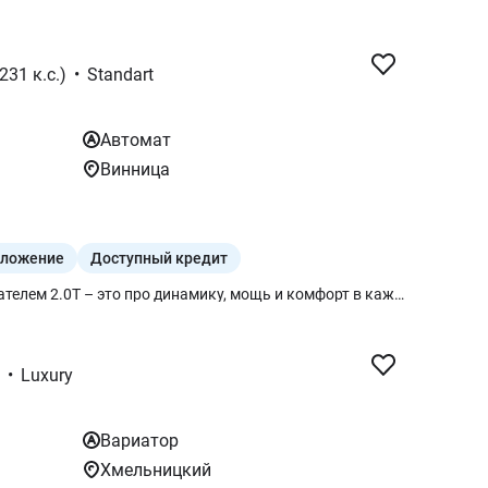
231 к.с.)
•
Standart
Автомат
Винница
дложение
Доступный кредит
GWM HAVAL H6 с бензиновым двигателем 2.0T – это про динамику, мощь и комфорт в каждой поездке. Автомобиль, созданный для новых впечатлений! Разгон 0–100 км/ч всего за 7,3 секунды. Мощность 231 л.с., 380 Нм. Светодиодные и противотуманные фары и 19-дюймовые алюминиевые диски, которые подчеркивают динамический характер.
•
Luxury
Вариатор
Хмельницкий