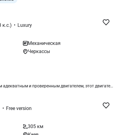
 к.с.)
•
Luxury
Механическая
Черкассы
Практичный кроссовер с надежным адекватным и проверенным двигателем, этот двигатель уже ставился на многие модели (чугунный блок, цепной привод). Автомобиль реально динамичный, плюс имеет малый расход топлива. Хорошая комплектация, подогревы и много других полезных опций. Оцинкованные элементы кузова. Приглашаем на знакомство в автосалон. Этот автомобиль — это выгодное сочетание цены, качества и опций. Звоните, интересуйтесь, предоставим дополнительную консультацию.
)
•
Free version
305 км
Киев