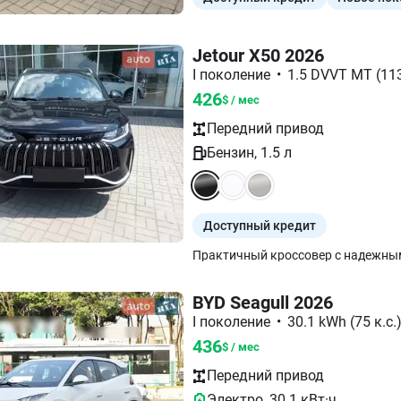
Jetour X50 2026
I поколение
•
1.5 DVVT MT (113
426
$ / мес
Передний
привод
Бензин
,
1.5
л
Доступный кредит
BYD Seagull 2026
I поколение
•
30.1 kWh (75 к.с.
436
$ / мес
Передний
привод
Электро
,
30.1
кВт·ч