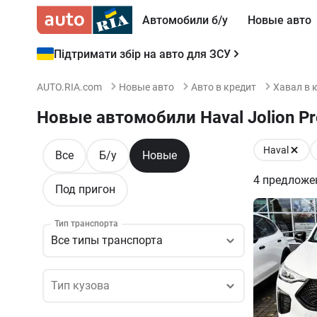
Автомобили б/у
Новые авто
Підтримати збір на авто для ЗСУ
AUTO.RIA.com
Новые авто
Авто в кредит
Хавал в 
Новые автомобили Haval Jolion Pr
Haval
Все
Б/у
Новые
4
предложе
Под пригон
Тип транспорта
Все типы транспорта
Тип кузова
Тип кузова