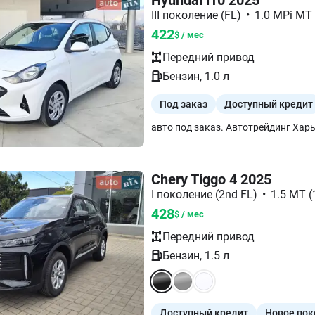
III поколение (FL)
•
1.0 MPi MT 
422
$ / мес
Передний
привод
Бензин
,
1.0
л
Под заказ
Доступный кредит
Chery Tiggo 4 2025
I поколение (2nd FL)
•
1.5 MT (
428
$ / мес
Передний
привод
Бензин
,
1.5
л
Доступный кредит
Новое пок