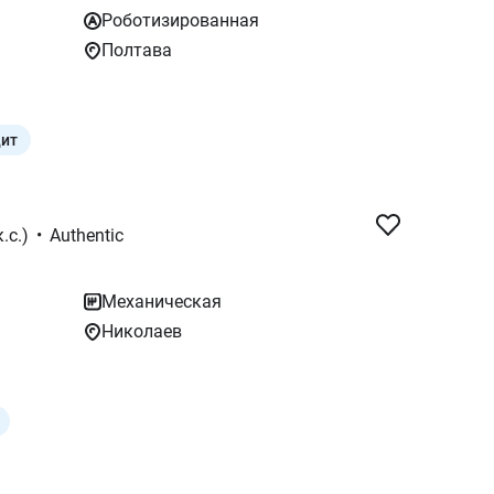
Роботизированная
Полтава
дит
.с.)
•
Authentic
Механическая
Николаев