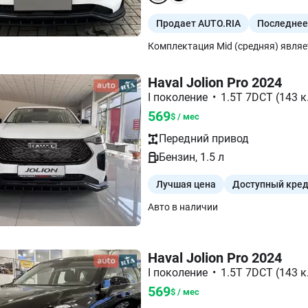
Продает AUTO.RIA
Последнее
Haval Jolion Pro 2024
I поколение
•
1.5T 7DCT (143 к.
569
$ / мес
Передний
привод
Бензин
,
1.5
л
Лучшая цена
Доступный кре
Авто в наличии
Haval Jolion Pro 2024
I поколение
•
1.5T 7DCT (143 к.
569
$ / мес