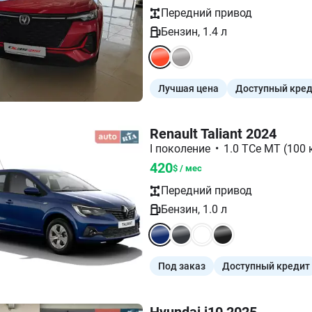
Передний
привод
Бензин
,
1.4
л
Лучшая цена
Доступный кре
Renault Taliant 2024
I поколение
•
1.0 TCe MT (100 к
420
$ / мес
Передний
привод
Бензин
,
1.0
л
Под заказ
Доступный кредит
Hyundai i10 2025