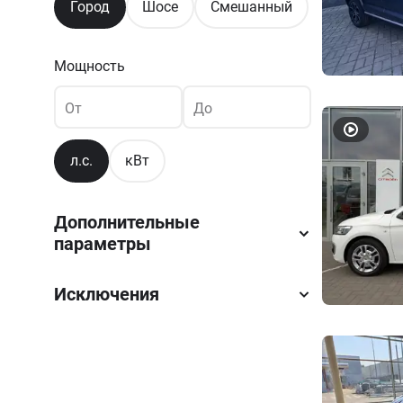
Город
Шосе
Смешанный
Мощность
От
До
л.с.
кВт
Дополнительные
параметры
Исключения