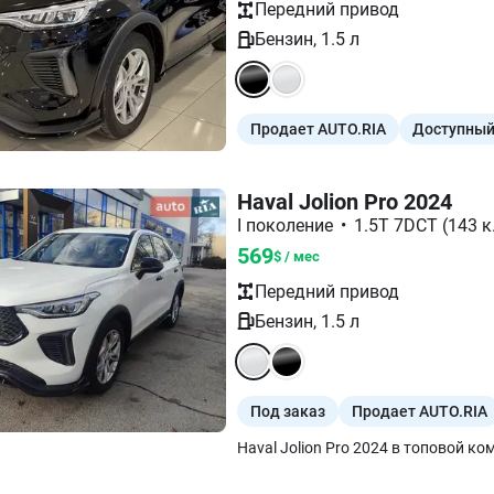
Передний
привод
Бензин
,
1.5
л
Продает AUTO.RIA
Доступный
Haval Jolion Pro 2024
I поколение
•
1.5T 7DCT (143 к.
569
$ / мес
Передний
привод
Бензин
,
1.5
л
Под заказ
Продает AUTO.RIA