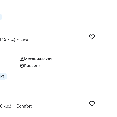
115 к.с.)
•
Live
Механическая
Винница
дит
0 к.с.)
•
Comfort