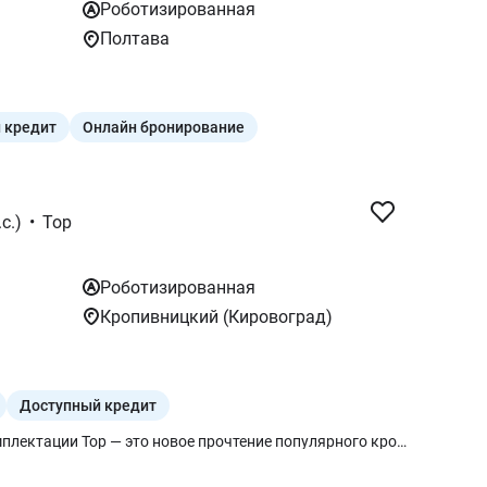
Роботизированная
Полтава
 кредит
Онлайн бронирование
с.)
•
Top
Роботизированная
Кропивницкий (Кировоград)
Доступный кредит
Haval Jolion Pro 2024 в топовой комплектации Top — это новое прочтение популярного кроссовера, который получил приставку «Pro» за улучшенную эргономику, более агрессивный дизайн и еще более высокий уровень технологического оснащения. Турбодвигатель 1.5T на 143 л.с. в сочетании с роботом 7DCT с мокрым сцеплением обеспечивает оптимальный баланс между городской динамикой и топливной эффективностью. Главная ценность версии Top для покупателя заключается в впечатляющей концентрации современных опций, которые обычно встречаются в авто премиум-класса: Интеллектуальный драйв: Полный пакет систем активной безопасности и помощи водителю, включая адаптивный круиз-контроль, систему удержания в полосе и автоматическое экстренное торможение. Цифровой комфорт: Самый большой в линейке сенсорный дисплей мультимедиа с высоким разрешением, проекционный экран на лобовое стекло (HUD) и беспроводная зарядка для смартфона. Эффектная внешность: Версия Pro отличается новой вертикальной решеткой радиатора и спортивным обвесом, что в сочетании с полностью светодиодной оптикой придает автомобилю дерзкий и современный вид. Комфорт без границ: Камеры кругового обзора 360°, панорамная крыша, вентиляция водительского сиденья и двухзонный климат-контроль создают атмосферу максимального уюта для всех пассажиров. Выбирая Haval Jolion Pro в исполнении Top, вы получаете один из наиболее «укомплектованных» кроссоверов на рынке за свою цену. Это рациональная инвестиция в автомобиль, который предлагает официальную гарантию, высокую функциональность и статусный вид, удовлетворяя потребности даже самого взыскательного пользователя гаджетов на колесах.