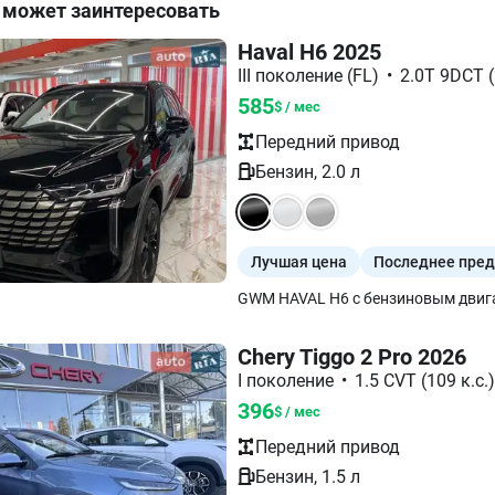
 может заинтересовать
Haval H6 2025
III поколение (FL)
•
2.0T 9DCT (
585
$ / мес
Передний
привод
Бензин
,
2.0
л
Лучшая цена
Последнее пре
Chery Tiggo 2 Pro 2026
I поколение
•
1.5 CVT (109 к.с.)
396
$ / мес
Передний
привод
Бензин
,
1.5
л