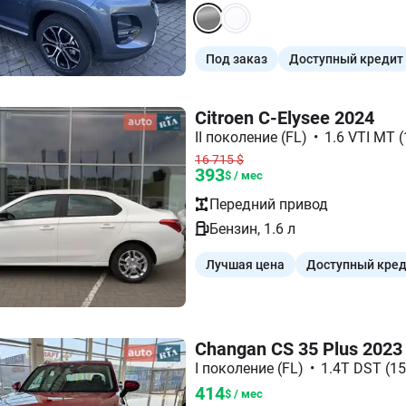
Под заказ
Доступный кредит
Citroen C-Elysee 2024
II поколение (FL)
•
1.6 VTI MT (
16 715
$
393
$ / мес
Передний
привод
Бензин
,
1.6
л
Лучшая цена
Доступный кре
Changan CS 35 Plus 2023
I поколение (FL)
•
1.4T DST (15
414
$ / мес