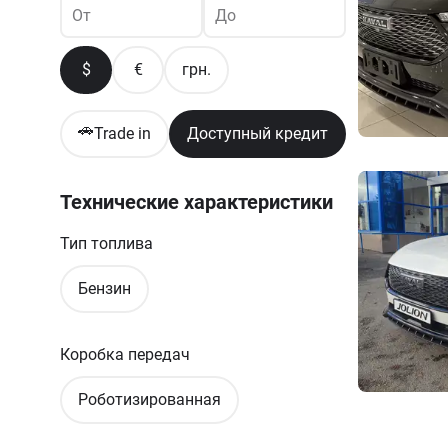
От
До
$
€
грн.
🚗
Trade in
Доступный кредит
Технические характеристики
Тип топлива
Бензин
Коробка передач
Роботизированная