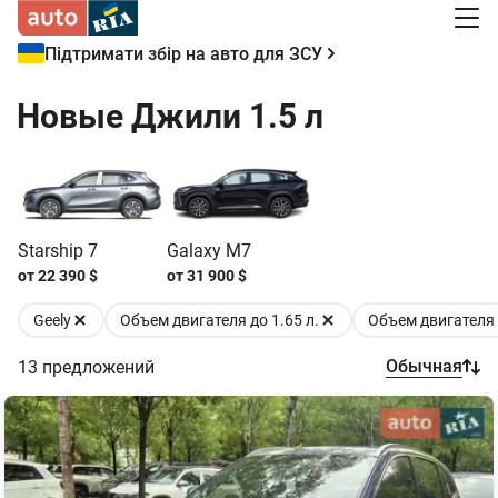
Підтримати збір на авто для ЗСУ
Новые Джили 1.5 л
Starship 7
Galaxy M7
от
22 390
$
от
31 900
$
Geely
Объем двигателя до 1.65 л.
Объем двигателя о
Обычная
13
предложений