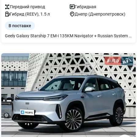
Передний
привод
Гибридная
Гибрид (REEV)
,
1.5
л
Днепр (Днепропетровск)
В поставке
Geely Galaxy Starship 7 EM-i 135KM Navigator + Russian System 2025 Новый гибридный кроссовер от Geely, созданный для тех, кто хочет получить максимум технологий, комфорта и экономичности в одном автомобиле. Цвет кузова: Black Цвет салона: Orange Русифицированное меню с завода. Основные характеристики: Гибридная система Geely EM-i Запас хода на электротяге до 135 км (CLTC) Батарея 18,4 кВт·ч Передний привод Панорамная крыша Адаптивный круиз-контроль Камеры кругового обзора 360° Бесключевой доступ и запуск двигателя Современные системы помощи водителю Также доступны другие цветовые комбинации: Geely Galaxy Starship 7 EM-i 135KM Navigator + Russian System Цвет кузова: Grey Цвет салона: Orange Geely Galaxy Starship 7 EM-i 135KM Navigator + Russian System Цвет кузова: Green Цвет салона: Orange Geely Galaxy Starship 7 EM-i 135KM Navigator + Russian System Цвет кузова: Green Цвет салона: Grey Все автомобили новые, 2025 года выпуска. В комплекте с авто получите: -ключ-брелок и ключ-карта; -оригинальное портативное зарядное устройство на 1.6 кВт и настенное на 7 кВт -ремкомплект для колес -коврики в салон (комплектность может отличаться в зависимости от марки авто и партии поставки) Почему выбирают нас: 1.Независимо от марки и модели компания предоставляет следующий вид гарантии на новые авто: - гарантия на электродвигатель (электродвигатели) 50 000 км или 3 года; - гарантия на высоковольтный аккумулятор 50 000 км или 3 года; 2.Любое авто можно приобрести в наличии, транзитом и под индивидуальный заказ с завода; 3.Лучшие цены и кредиты от 0,01% годовых; 4. Сервисное обслуживание, любые запчасти и аксессуары, пожизненная поддержка и экспертная помощь в течение всего срока эксплуатации авто. Возможна рассрочка платежей на очень выгодных и удобных условиях - кредит или рассрочка в гривне физическим или юридическим лицам с первоначальным взносом от 0% на срок до 7 лет; есть возможность оформления без КАСКО, без залога, без поручителей. За более детальной информацией (стоимость, сроки прибытия, цвета, комплектация), обращайтесь к менеджеру.