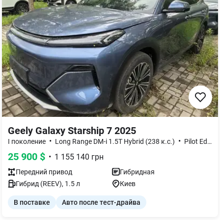
Geely Galaxy Starship 7 2025
•
•
I поколение
Long Range DM-i 1.5T Hybrid (238 к.с.)
Pilot Edition
25 900
$
•
1 155 140
грн
Передний
привод
Гибридная
Гибрид (REEV)
,
1.5
л
Киев
В поставке
Авто после тест-драйва