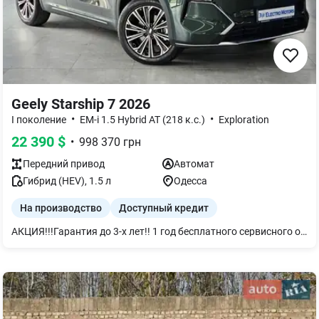
Geely Starship 7 2026
•
•
I поколение
EM-i 1.5 Hybrid AT (218 к.с.)
Exploration
22 390
$
•
998 370
грн
Передний
привод
Автомат
Гибрид (HEV)
,
1.5
л
Одесса
На производство
Доступный кредит
АКЦИЯ!!!Гарантия до 3-х лет!! 1 год бесплатного сервисного обслуживания!!Возможность заказа авто с первым взносом от 10% Мы крупнейший поставщик электромобилей в Украине, поэтому можем предложить своим клиентам лучшие условия, а именно: 1. Возможность заказа авто с первым взносом от 10%; 2. Гарантия до 3-х лет; 3. Бесплатное сервисное обслуживание в течение первого года эксплуатации; 4. Проверка технического состояния автомобиля; 5. Юридическое лицо – как критерий надежности; 6. Прямые поставки с конвейера производителя; 7. Доукомплектование аксессуарами; 8. Собственная сеть зарядных станций; 9. Возможность рассрочки, кредита, лизинга, Trade-in; 10. Доставка, сертификация и постановка на учет; 11. Страхование автомобилей КАСКО или ОСЦПВ на самых выгодных условиях; 12. Крупнейшая сеть автосалонов и автосервисов (Львов, Киев, Харьков, Одесса, Кропивницкий, Днепр, Винница, Ужгород); 13. Наибольшее количество авто в наличии по Украине.