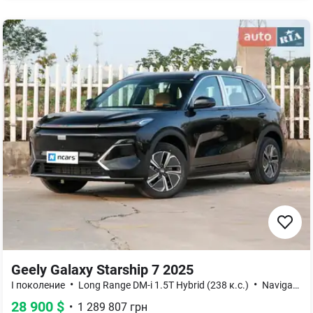
Geely Galaxy Starship 7 2025
•
•
I поколение
Long Range DM-i 1.5T Hybrid (238 к.с.)
Navigation Edition
28 900
$
•
1 289 807
грн