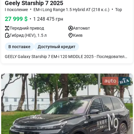
Geely Starship 7 2025
•
•
I поколение
EM-i Long Range 1.5 Hybrid AT (218 к.с.)
Top
27 999
$
•
1 248 475
грн
Передний
привод
Автомат
Гибрид (HEV)
,
1.5
л
Киев
В поставке
Доступный кредит
GEELY Galaxy Starship 7 EM-i 120 MIDDLE 2025 - Последовательный гибрид - Двигатель 1.5л - Батарея 19.1кВт (литий-железо-фосфат) - Передний привод - Адаптивный круиз-контроль - Автоматический свет - Автоматическое складывание зеркал - Монитор 14.6 дюймов - Климат-контроль - Электрический привод сиденья водителя - Подогрев передних сидений - Камеры 360 - Безключевой доступ Мы крупнейший поставщик электромобилей в Украине, поэтому можем предложить своим клиентам лучшие условия, а именно: 1. Возможность заказа авто с первым взносом от 10%; 2. Гарантия до 3-х лет; 3. Бесплатное сервисное обслуживание в течение первого года эксплуатации; 4. Проверка технического состояния автомобиля; 5. Юридическое лицо – как критерий надежности; 6. Прямые поставки с конвейера производителя; 7. Доукомплектование аксессуарами; 8. Собственная сеть зарядных станций; 9. Возможность рассрочки, кредита, лизинга, Trade-in; 10. Доставка, сертификация и постановка на учет; 11. Страхование автомобилей КАСКО или ОСЦПВ на самых выгодных условиях; 12. Крупнейшая сеть автосалонов и автосервисов (Львов, Киев, Харьков, Одесса, Кропивницкий, Днепр); 13. Наибольшее количество авто в наличии по Украине.