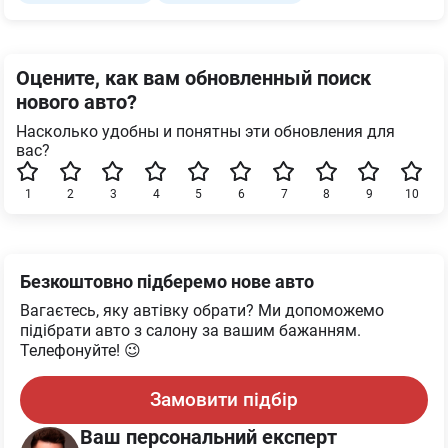
Оцените, как вам обновленный поиск
нового авто?
Насколько удобны и понятны эти обновления для
вас?
1
2
3
4
5
6
7
8
9
10
Безкоштовно підберемо нове авто
Вагаєтесь, яку автівку обрати? Ми допоможемо
підібрати авто з салону за вашим бажанням.
Телефонуйте! 😉
Замовити підбір
Ваш персональний експерт