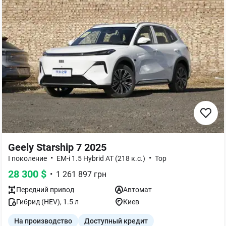
Geely Starship 7 2025
•
•
I поколение
EM-i 1.5 Hybrid AT (218 к.с.)
Top
28 300
$
•
1 261 897
грн
Передний
привод
Автомат
Гибрид (HEV)
,
1.5
л
Киев
На производство
Доступный кредит