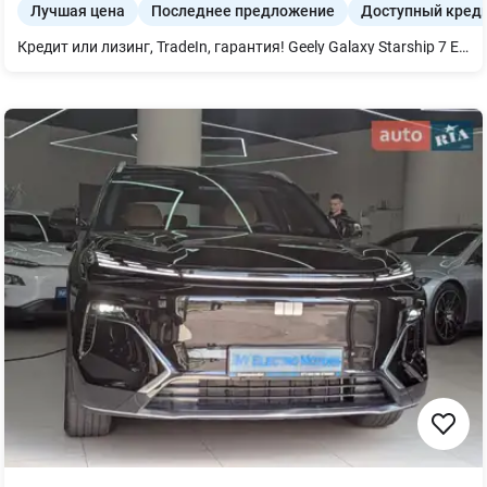
Лучшая цена
Последнее предложение
Доступный кред
Кредит или лизинг, TradeIn, гарантия! Geely Galaxy Starship 7 EM-i 120KM Explorer+ + Russian в наличии в автосалоне Ncars в г.Одесса Современный гибридный кроссовер нового поколения, который сочетает электрическую экономичность, комфорт и большой запас хода для ежедневного использования и путешествий. Цвет кузова: Silver Цвет салона: Brown Основные характеристики: Гибридная система EM-i (электро + ДВС) Запас хода на электротяге — до 120 км (CLTC) Низкий расход топлива Цифровая панель приборов Панорамная крыша Расширенные системы помощи водителю Просторный и комфортный салон Автомобиль позволяет большинство ежедневных поездок осуществлять на электротяге, значительно экономя топливо, и без ограничений путешествовать на большие расстояния. В комплекте с авто получите: -ключ-брелок и ключ-карта; -оригинальное портативное зарядное устройство на 1.6 кВт и настенное на 7 кВт -ремкомплект для колес -коврики в салон (комплектность может отличаться в зависимости от марки авто и партии поставки) Почему нас выбирают: 1.Независимо от марки и модели компания предоставляет следующий вид гарантии на новые авто: - гарантия на электродвигатель (электродвигатели) 50 000 км или 3 года; - гарантия на высоковольтный аккумулятор 50 000 км или 3 года; 2.Любое авто можно приобрести из наличия, транзита и под индивидуальный заказ с завода; 3.Лучшие цены и кредиты от 0,01% годовых; 4.Сервисное обслуживание, любые запчасти и аксессуары, пожизненная поддержка и экспертная помощь на протяжении всего срока эксплуатации авто. Возможна рассрочка платежей на очень выгодных и удобных условиях - кредит или рассрочка в гривне физическим или юридическим лицам с первоначальным взносом от 0% на срок до 7 лет; есть возможность оформления без КАСКО, без залога, без поручителей. У нас есть Trade IN (обмен); сумму, которой не хватает, можно оформить в кредит на выгодных для Вас условиях. За более детальной информацией (стоимость, сроки прибытия, цвета, комплектация), обращайтесь к менеджеру.