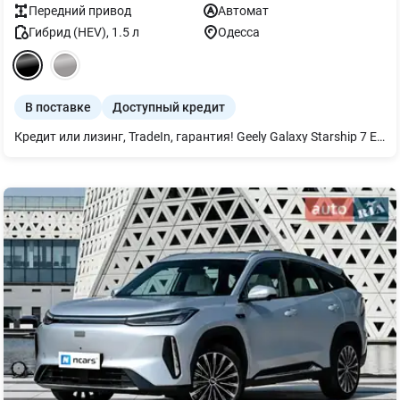
Передний
привод
Автомат
Гибрид (HEV)
,
1.5
л
Одесса
В поставке
Доступный кредит
Кредит или лизинг, TradeIn, гарантия! Geely Galaxy Starship 7 EM-i 135KM Navigator + Russian System 2025 Новый гибридный кроссовер от Geely, созданный для тех, кто хочет получить максимум технологий, комфорта и экономичности в одном автомобиле. Цвет кузова: Black Цвет салона: Orange Автомобиль находится в дороге и уже в ближайшее время прибудет в Украину. Русифицированное меню с завода. Основные характеристики: Гибридная система Geely EM-i Запас хода на электротяге до 135 км (CLTC) Батарея 18,4 кВт·ч Передний привод Панорамная крыша Адаптивный круиз-контроль Камеры кругового обзора 360° Бесключевой доступ и запуск двигателя Современные системы помощи водителю Также доступны другие цветовые комбинации: Geely Galaxy Starship 7 EM-i 135KM Navigator + Russian System Цвет кузова: Grey Цвет салона: Orange Geely Galaxy Starship 7 EM-i 135KM Navigator + Russian System Цвет кузова: Green Цвет салона: Orange Geely Galaxy Starship 7 EM-i 135KM Navigator + Russian System Цвет кузова: Green Цвет салона: Grey Все автомобили новые, 2025 года выпуска. В комплекте с авто получите: -ключ-брелок и ключ-карта; -оригинальное портативное зарядное устройство на 1.6 кВт и настенное на 7 кВт -ремкомплект для колес -коврики в салон (комплектность может отличаться в зависимости от марки авто и партии поставки) Почему нас выбирают: 1.Независимо от марки и модели компания предоставляет следующий вид гарантии на новые авто: - гарантия на электродвигатель (электродвигатели) 50 000 км или 3 года; - гарантия на высоковольтный аккумулятор 50 000 км или 3 года; 2.Любое авто можно приобрести в наличии, транзитом и под индивидуальный заказ с завода; 3.Лучшие цены и кредиты от 0,01% годовых; 4.Сервисное обслуживание, любые запчасти и аксессуары, пожизненная поддержка и экспертная помощь в течение всего срока эксплуатации авто. Возможна рассрочка платежей на очень выгодных и удобных условиях - кредит или рассрочка в гривне физическим или юридическим лицам с первоначальным взносом от 0% на срок до 7 лет; есть возможность оформления без КАСКО, без залога, без поручителей. У нас есть Trade IN (обмен); сумму, которой не хватает, можно оформить в кредит на выгодных для Вас условиях. За более детальной информацией (стоимость, сроки прибытия, цвета, комплектация), обращайтесь к менеджеру.