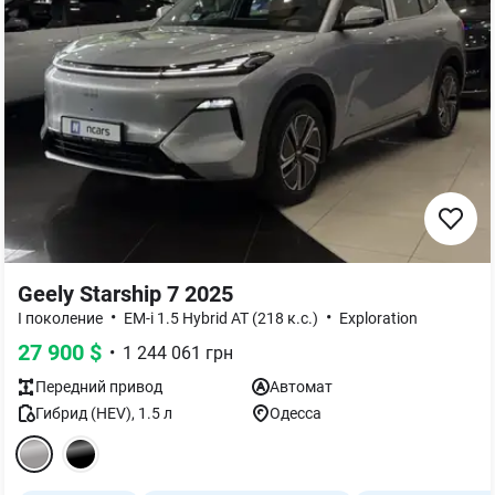
Geely Starship 7 2025
•
•
I поколение
EM-i 1.5 Hybrid AT (218 к.с.)
Exploration
27 900
$
•
1 244 061
грн
Передний
привод
Автомат
Гибрид (HEV)
,
1.5
л
Одесса