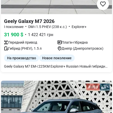
Geely Galaxy M7 2026
•
•
I поколение
DM-i 1.5 PHEV (238 к.с.)
Explorer+
31 900
$
•
1 422 421
грн
Передний
привод
Плагін-гібридна
Гибрид (PHEV)
,
1.5
л
Днепр (Днепропетровск)
На производство
Новое поколение
Geely Galaxy M7 EM-i 225KM Explorer+ Russian Новый гибридный плагин-кроссовер, сочетающий современные технологии, просторный салон и впечатляющий запас хода. Geely Galaxy M7 EM-i создан для комфортных городских поездок и длительных путешествий без лишних затрат на горючее. Основные характеристики: * плагин-гибрид (PHEV) * запас хода на электротяге - до 225 км (CLTC) * суммарный запас хода - до 2100 км * гибридная система Geely EM-i * передний привод * русифицированное меню с завода Geely Galaxy M7 EM-i 225KM Explorer+ — современный семейный кроссовер с премиальным оснащением, минимальным расходом топлива и одним из самых больших запасов хода среди гибридов в своем классе. Geely Galaxy M7 EM-i 225KM Explorer+ Russian Цвет кузова: White Цвет салона: Orange Geely Galaxy M7 EM-i 225KM Explorer+ Russian Цвет кузова: Black Цвет салона: Grey Geely Galaxy M7 EM-i 225KM Explorer+ Russian Цвет кузова: Цвет салона: Grey Geely Galaxy M7 EM-i 225KM Starship + Русский Цвет кузова: Grey Цвет салона: Grey Geely Galaxy M7 EM-i 225KM Starship + Русский Цвет кузова: White Цвет салона: Grey Все автомобили новые, 2026 года выпуска. В комплекте с авто получите: -ключ-брелок и ключ-карта; -оригинальное переносное зарядное устройство на 1.6 кВт и настенное на 7 кВт -ремкомплект для колес -коврики в салон (комплектность может отличаться в зависимости от марки авто и партии поставки) Почему нас выбирают: 1.Независимо от марки и модели компания предоставляет следующий вид гарантии на новые автомобили: - гарантия на электродвигатель (электродвигатели) 50 000 км или 3 года; - гарантия на высоковольтный аккумулятор 50000 км или 3 года; 2.Любое авто можно приобрести из наличия, транзита и под индивидуальный заказ с завода; 3.Лучшие цены и кредиты от 0,01% годовых; 4.Сервисное обслуживание, любые запчасти и аксессуары, пожизненная поддержка и экспертная помощь на протяжении всего срока эксплуатации авто. Возможна рассрочка платежей на очень выгодных и удобных условиях – кредит или рассрочка в гривне физическим или юридическим лицам с первоначальным взносом от 0% на срок до 7 лет; есть возможность оформления без КАСКО, без залога, без поручителей. За более подробной информацией (стоимость, сроки прибытия, цвета, комплектация) обращайтесь к менеджеру.