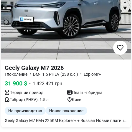
Geely Galaxy M7 2026
•
•
I поколение
DM-i 1.5 PHEV (238 к.с.)
Explorer+
31 900
$
•
1 422 421
грн
Передний
привод
Плагін-гібридна
Гибрид (PHEV)
,
1.5
л
Киев
На производство
Новое поколение
Geely Galaxy M7 EM-i 225KM Explorer+ + Russian Новый плагин-гибридный кроссовер, который сочетает современные технологии, просторный салон и впечатляющий запас хода. Geely Galaxy M7 EM-i создан для комфортных городских поездок и длительных путешествий без лишних затрат на топливо. Основные характеристики: плагин-гибрид (PHEV) запас хода на электротяге — до 225 км (CLTC) суммарный запас хода — до 2100 км гибридная система Geely EM-i передний привод русифицированное меню с завода Geely Galaxy M7 EM-i 225KM Explorer+ — современный семейный кроссовер с премиальным оснащением, минимальным расходом топлива и одним из самых больших запасов хода среди гибридов в своем классе. Geely Galaxy M7 EM-i 225KM Explorer+ + Russian Цвет кузова: White, Black Цвет салона: Orange Geely Galaxy M7 EM-i 225KM Explorer+ + Russian Цвет кузова: Black Цвет салона: Grey Geely Galaxy M7 EM-i 225KM Explorer+ + Russian Цвет кузова: Blue Цвет салона: Grey Geely Galaxy M7 EM-i 225KM Starship + Russian Цвет кузова: Grey Цвет салона: Grey Geely Galaxy M7 EM-i 225KM Starship + Russian Цвет кузова: White Цвет салона: Grey Все автомобили новые, 2026 года выпуска. В комплекте с авто получите: -ключ-брелок и ключ-карта; -оригинальное переносное зарядное устройство на 1.6 кВт и настенное на 7 кВт -ремкомплект для колес -коврики в салон (комплектность может отличаться в зависимости от марки авто и партии поставки) Почему нас выбирают: 1.Независимо от марки и модели компания предоставляет следующий вид гарантии на новые авто: - гарантия на электродвигатель (электродвигатели) 50 000 км или 3 года; - гарантия на высоковольтный аккумулятор 50 000 км или 3 года; 2.Любое авто можно приобрести в наличии, транзитом и под индивидуальный заказ с завода; 3.Лучшие цены и кредиты от 0,01% годовых; 4. Сервисное обслуживание, любые запчасти и аксессуары, пожизненная поддержка и экспертная помощь в течение всего срока эксплуатации авто. Возможна рассрочка платежей на очень выгодных и удобных условиях - кредит или рассрочка в гривне физическим или юридическим лицам с первоначальным взносом от 0% на срок до 7 лет; есть возможность оформления без КАСКО, без залога, без поручителей. За более детальной информацией (стоимость, сроки прибытия, цвета, комплектация), обращайтесь к менеджеру.