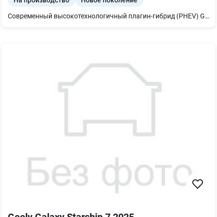
На производство
Новое поколение
Современный высокотехнологичный плагин-гибрид (PHEV) Geely Galaxy Star 6 в комплектации 125km Explorer+ ! Автомобиль сочетает в себе футуристичный дизайн, впечатляющую динамику и максимальную экономичность благодаря передовой гибридной системе. Идеальный выбор как для ежедневных поездок городом чисто на электротяге, так и для дальних путешествий без забот о зарядке. Экономичность: Запас хода на чистой электрике составляет до 125 км (по циклу CLTC). Объем топливного бака — 52 литра, что обеспечивает огромный общий запас хода. Надежный двигатель 1.5 PHEV мощностью 163 л.с. Большой сенсорный экран, Интеллектуальная операционная система Galaxy OS, Качественная премиум-акустика. Адаптивный круиз-контроль (ACC), Система удержания в строю, мониторинг слепых зон, Автоматическое экстренное торможение. Камеры кругового обзора 360°, парктроники, Бесключевой доступ, запуск двигателя с кнопки, Панорамная крыша, климат-контроль. Полностью светодиодные (LED) матричные фары Длина – 4806 мм, Ширина – 1886 мм, Высота – 1490 мм