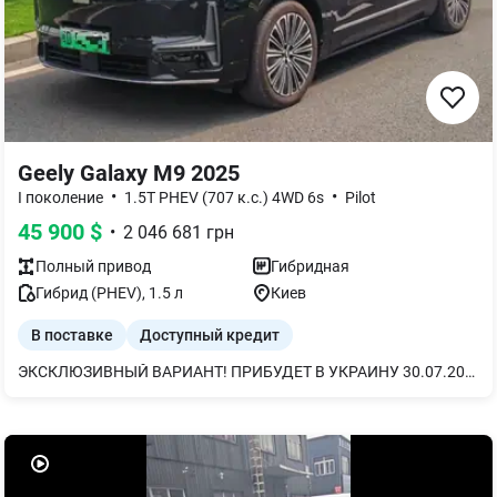
Geely Galaxy M9 2025
•
•
I поколение
1.5T PHEV (707 к.с.) 4WD 6s
Pilot
45 900
$
•
2 046 681
грн
Полный
привод
Гибридная
Гибрид (PHEV)
,
1.5
л
Киев
В поставке
Доступный кредит
ЭКСКЛЮЗИВНЫЙ ВАРИАНТ! ПРИБУДЕТ В УКРАИНУ 30.07.2026! ЦЕНА УКАЗАНА С РАЗМИТОЙ И НДС! 2025 GEELY GALAXY M9 ГИБРИД в комплектации 4WD Navigator. НОВОЕ АВТО ПОСЛЕ ТЕСТ-ДРАЙВОВ У ДИЛЕРА с пробегом всего 11.000 км. Просторный кроссовер с емкостью батареи 41,5 кВт/ч обеспечивает максимальный запас хода в режиме гибрида более 1300 км по циклу CLTC, а на собственной батарее около 215 км. Мощность электродвигателя 870 л.с. (640 кВт), что позволяет достичь максимальной скорости 210 км/ч. В комплектации автомобиля все необходимое для комфортного и безопасного передвижения: Опционально : - 21 колеса - Двухкамерная пневмоподвеска - Адаптивная Matrix / LED оптика А также: - 1.5L литровый двигатель - полный привод - 6 мест - LED-адаптивная оптика - массаж обоих рядов сидений - память сидений - аудиосистема с 27 динамиками - автомобильный холодильник - кожаный салон - 3-зонный климат-контроль, - мультимедийная система с сенсорным экраном - камера кругового движения - передние и задние парктроники - электропривод сидений - датчик света и дождя - адаптивный круиз-контроль - кожаный салон - большой экран мультимедиа - ассистент парковки - ABS, ESP, MKB - RKA (Умная система контроля давления в шинах) - Lane Assist (система удержания в полосе) - Front Assist (предотвращение лобовых столкновений). Предоставляем возможность купить в кредит и лизинг. Автомобиль продает автодилер УкрАвтоІмпорт. Широкий выбор автомобилей в наличии и на заказ, под любой запрос и бюджет. Большой выбор цветов и моделей. У нас своя логистика, свой брокер и экспедитор, которые обеспечат полное сопровождение автомобиля на всех этапах транспортировки. Компания УкрАвтоІмпорт предоставляет весь комплекс услуг: консультации по покупке на всех этапах, выбор автомобиля, кредитование и страхование автомобиля. Звоните, мы дадим ответы на все ваши вопросы!