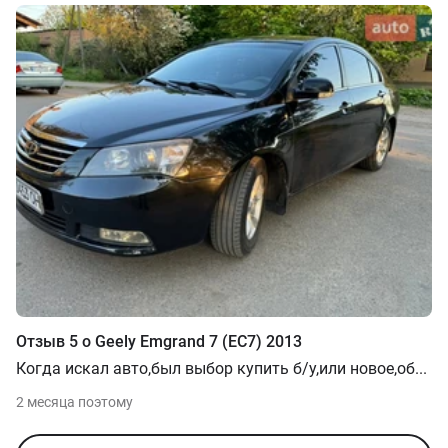
Отзыв
5
о
Geely
Emgrand 7 (EC7)
2013
Когда искал авто,был выбор купить б/у,или новое,об
...
2 месяца поэтому