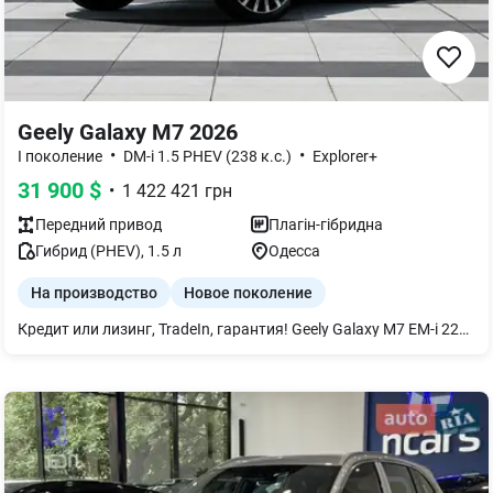
Geely Galaxy M7 2026
•
•
I поколение
DM-i 1.5 PHEV (238 к.с.)
Explorer+
31 900
$
•
1 422 421
грн
Передний
привод
Плагін-гібридна
Гибрид (PHEV)
,
1.5
л
Одесса
На производство
Новое поколение
Кредит или лизинг, TradeIn, гарантия! Geely Galaxy M7 EM-i 225KM Explorer+ Russian Новый гибридный плагин-кроссовер, сочетающий современные технологии, просторный салон и впечатляющий запас хода. Geely Galaxy M7 EM-i создан для комфортных городских поездок и длительных путешествий без лишних затрат на горючее. Основные характеристики: * 2026 год выпуска * плагин-гибрид (PHEV) * запас хода на электротяге - до 225 км (CLTC) * гибридная система Geely EM-i * русифицированное меню с завода Geely Galaxy M7 EM-i 225KM Explorer+ — современный семейный кроссовер с премиальным оснащением, минимальным расходом топлива и одним из самых больших запасов хода среди гибридов в своем классе. Geely Galaxy M7 EM-i 225KM Explorer+ Russian Цвет кузова: Silver, White Цвет салона: Orange Geely Galaxy M7 EM-i 225KM Explorer+ Russian Цвет кузова: Black, Blue Цвет салона: Grey Geely Galaxy M7 EM-i 225KM Starship + Русский Цвет кузова: Grey, White Цвет салона: Grey Все автомобили новые, 2026 года выпуска. В комплекте с авто получите: -ключ-брелок и ключ-карта; -оригинальное переносное зарядное устройство на 1.6 кВт и настенное на 7 кВт -ремкомплект для колес -коврики в салон (комплектность может отличаться в зависимости от марки авто и партии поставки) Почему нас выбирают: 1.Независимо от марки и модели компания предоставляет следующий вид гарантии на новые автомобили: - гарантия на электродвигатель (электродвигатели) 50 000 км или 3 года; - гарантия на высоковольтный аккумулятор 50000 км или 3 года; 2.Любое авто можно приобрести из наличия, транзита и под индивидуальный заказ с завода; 3.Лучшие цены и кредиты от 0,01% годовых; 4.Сервисное обслуживание, любые запчасти и аксессуары, пожизненная поддержка и экспертная помощь на протяжении всего срока эксплуатации авто. Возможна рассрочка платежей на очень выгодных и удобных условиях – кредит или рассрочка в гривне физическим или юридическим лицам с первоначальным взносом от 0% на срок до 7 лет; есть возможность оформления без КАСКО, без залога, без поручителей. У нас есть Trade IN (обмен); недостающую сумму можно оформить в кредит на выгодных для Вас условиях. За более подробной информацией (стоимость, сроки прибытия, цвета, комплектация) обращайтесь к менеджеру.