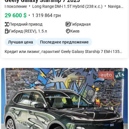
Geely Galaxy Starship 7 2025
•
•
I поколение
Long Range DM-i 1.5T Hybrid (238 к.с.)
Navigation Edition
29 600
$
•
1 319 864
грн
Передний
привод
Гибридная
Гибрид (REEV)
,
1.5
л
Киев
Лучшая цена
Последнее предложение
Кредит или лизинг, гарантия! Geely Galaxy Starship 7 EM-i 135KM Navigator + Russian System 2025 Новый гибридный кроссовер от Geely, созданный для тех, кто хочет получить максимум технологий, комфорта и экономичности в одном автомобиле. Цвет кузова: Black Цвет салона: Orange Автомобиль находится в пути и уже в ближайшее время прибудет в Украину. Русифицированное меню из завода. Основные характеристики: Гибридная система Geely EM-i Запас хода на электротяге до 135 км (CLTC) Батарея 18,4 кВт·ч Передний привод Панорамная крыша Адаптивный круиз-контроль Камеры кругового обзора 360° Бесключевой доступ и запуск двигателя Современные системы помощи водителю Также доступны другие цветовые комбинации: Geely Galaxy Starship 7 EM-i 135KM Navigator + Russian System Цвет кузова: Grey Цвет салона: Orange Geely Galaxy Starship 7 EM-i 135KM Navigator + Russian System Цвет кузова: Green Цвет салона: Orange Geely Galaxy Starship 7 EM-i 135KM Navigator + Russian System Цвет кузова: Green Цвет салона: Grey Все автомобили новые, 2025 года выпуска. В комплекте с авто получите: -ключ-брелок и ключ-карта; -оригинальное переносное зарядное устройство на 1.6 кВт и настенное на 7 кВт -ремкомплект для колес -коврики в салон (комплектность может отличаться в зависимости от марки авто и партии поставки) Почему нас выбирают: 1.Независимо от марки и модели компания предоставляет следующий вид гарантии на новые автомобили: - гарантия на электродвигатель (электродвигатели) 50 000 км или 3 года; - гарантия на высоковольтный аккумулятор 50000 км или 3 года; 2.Любое авто можно приобрести из наличия, транзита и под индивидуальный заказ с завода; 3.Лучшие цены и кредиты от 0,01% годовых; 4.Сервисное обслуживание, любые запчасти и аксессуары, пожизненная поддержка и экспертная помощь на протяжении всего срока эксплуатации авто. Возможна рассрочка платежей на очень выгодных и удобных условиях – кредит или рассрочка в гривне физическим или юридическим лицам с первоначальным взносом от 0% на срок до 7 лет; есть возможность оформления без КАСКО, без залога, без поручителей. За более подробной информацией (стоимость, сроки прибытия, цвета, комплектация) обращайтесь к менеджеру.