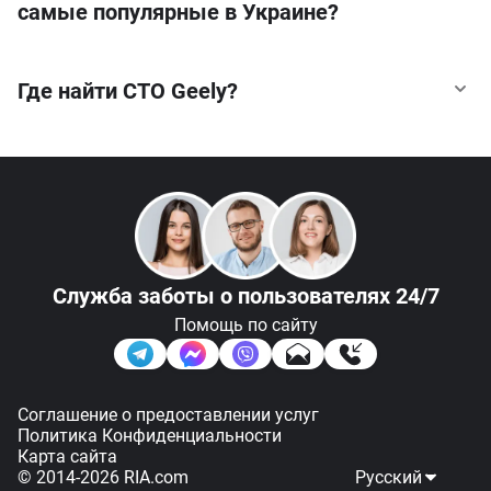
самые популярные в Украине?
Где найти СТО Geely?
Geely Galaxy M9 цена от 45 900 $
Geely Starship 7 цена от 22 390 $
СТО в Киеве
Geely Galaxy Starship 7 цена от 25 900 $
СТО в Днепре
Geely Galaxy M7 цена от 31 900 $
СТО в Одессе
Служба заботы
о пользователях 24/7
Geely Galaxy Star 6 цена от 33 800 $
СТО в Харькове
Помощь по сайту
СТО в Виннице
Соглашение о предоставлении услуг
Политика Конфиденциальности
Карта сайта
Подписаться
Фильтр
© 2014-2026 RIA.com
Русский