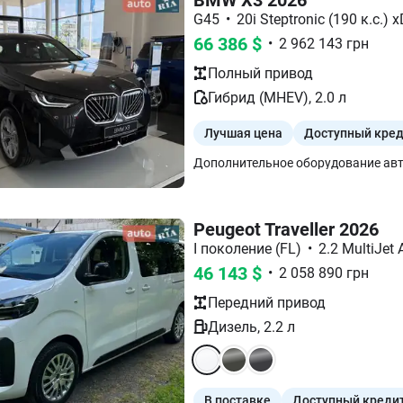
G45
•
20i Steptronic (190 к.с.) x
66 386
$
•
2 962 143
грн
Полный
привод
Гибрид (MHEV)
,
2.0
л
Лучшая цена
Доступный кре
Peugeot Traveller 2026
I поколение (FL)
•
2.2 MultiJet 
46 143
$
•
2 058 890
грн
Передний
привод
Дизель
,
2.2
л
В поставке
Доступный креди