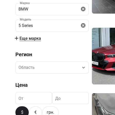
Марка
BMW
Модель
5 Series
Еще марка
Регион
Область
Область
Цена
От
До
$
€
грн.