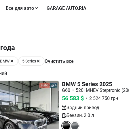
Все для авто
GARAGE AUTO.RIA
 года
Очистить все
BMW
5 Series
ний
BMW 5 Series 2025
G60
•
520i MHEV Steptronic (208
56 583
$
•
2 524 750
грн
Задний
привод
Бензин
,
2.0
л