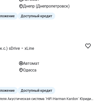
Днепр (Днепропетровск)
дложение
Доступный кредит
к.с.) sDrive
•
xLine
Автомат
Одесса
дложение
Доступный кредит
Электрорегулировка сиденья водителя Акустическая система `HiFi Harman Kardon` Юридический экстренный вызов BMW Individual обработка потолка `Anthracite` Активная защита пешеходов Пакет опций Система комфортного доступа Внешнее левое зеркало заднего вида и внутреннее с затемнением Салонное зеркало заднего вида с автозатемнением Адаптивные светодиодные фары Система автоматического управления дальним светом Беспроводная зарядка с охлаждением устройства xLine 18"аэродинамические диски 866 Bicolour Обивные планки салона с лаковым покрытием `Black high - gloss` Специальный дополнительный контент X BMW Individual внешняя отделка `Aluminium Satinated` Панель приборов `Luxury` 9CY пакет Подогрев руля Крепления для детских кресел `Isofix` Подогрев передних сидений Болты-секретки для колес Индикатор давления в шинах Комплект для ремонта шин Teleservices Пакет Connected неограниченный