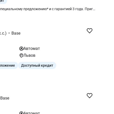
дит
BMW 5 серии Touring в наличии по специальному предложению* и с гарантией 3 года. Приглашаем на осмотр Дополнительное оборудование Индикатор давления в шинах Комплект для ремонта шин BMW Digital Key Подогрев передних сидений Рассеянное освещение салона Teleservices Legal emergencycall ConnectedDriveServices Пакет Connected неограниченный Беспроводная зарядка с охлаждением устройства Меню на украинском языке Руководство пользователя на украинском языке Активная защита пешеходов
.с.)
•
Base
Автомат
Львов
дложение
Доступный кредит
Base
Автомат