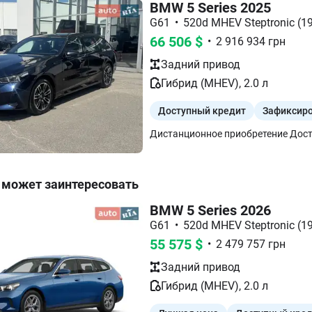
BMW 5 Series 2025
G61
•
520d MHEV Steptronic (19
66 506
$
•
2 916 934
грн
Задний
привод
Гибрид (MHEV)
,
2.0
л
Доступный кредит
Зафиксиро
 может заинтересовать
BMW 5 Series 2026
G61
•
520d MHEV Steptronic (19
55 575
$
•
2 479 757
грн
Задний
привод
Гибрид (MHEV)
,
2.0
л