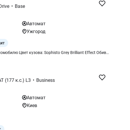
Drive
•
Base
Автомат
Ужгород
дит
Дополнительное оборудование автомобилю Цвет кузова: Sophisto Grey Brilliant Effect Обивка салона: из искусственной перфорированной и стеганой кожи `Veganza` Цвет Espresso Brown Юридический экстренный вызов Украинский пакет (Ukrainian package): Подогрев руля Подогрев передних сидений Индикатор давления в шинах Ремонтный комплект шин Plus Система "Travel & Comfort" Рассеянное освещение салона Teleservices Пакет Connected неограниченный Беспроводная зарядка с охлаждением устройства Меню на украинском языке Руководство пользователя на украинском языке
AT (177 к.с.) L3
•
Business
Автомат
Киев
т