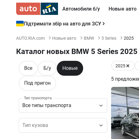
Автомобили б/у
Новые авто
Підтримати збір на авто для ЗСУ
AUTO.RIA.com
Новые авто
BMW
5 Series
2025
Каталог новых BMW 5 Series 2025
2025
Все
Б/у
Новые
5
предложе
Под пригон
Тип транспорта
Все типы транспорта
Тип кузова
Тип кузова