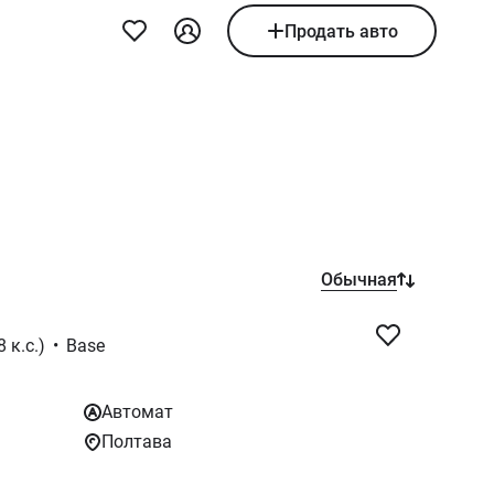
Продать авто
Обычная
 к.с.)
•
Base
Автомат
Полтава