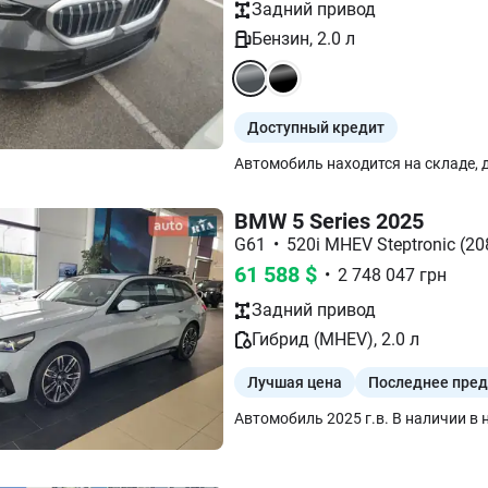
Задний
привод
Бензин
,
2.0
л
Доступный кредит
BMW 5 Series 2025
G61
•
520i MHEV Steptronic (208
61 588
$
•
2 748 047
грн
Задний
привод
Гибрид (MHEV)
,
2.0
л
Лучшая цена
Последнее пре