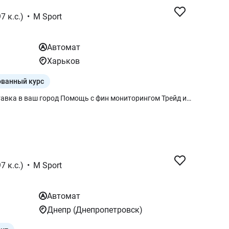
7 к.с.)
•
M Sport
Автомат
Харьков
ванный курс
Дистанционное приобретение Доставка в ваш город Помощь с фин мониторингом Трейд ин, финансирование Цвет Carbon Black metallic Обивка салона M Alcantara Veganza Цвет Black 225 Стандартные настройки подвески 552 Адаптивные светодиодные фары 5AS Driving Assistant 6AF Legal emergency call 85A Меню на украинском языке 89Z Руководство пользователя на украинском языке 8TF Активная защита пешеходов 337 Пакет `M Sport` 704 Подвеска `M Sport` 710 М Рулевое колесо с кожаной обивкой 760 BMW Individual обработка кузова High - gloss Shadow Line 775 BMW Individual обработка потолка `Anthracite` 3G8 19" M легкосплавные диски Double-spoke style 935 M Bicoloour Black Grey 43R Панели салона Dark Silver M в комбинации с Aluminium Rhombicle 9T1 M Sport экстерьер 9T2 M Sport интерьер 9TA Специальный дополнительный контент M Sport 9CY Украинский пакет (Ukrainian package) 248 Подигрывания руля 322 Система комфортного доступа 459 Электропривод передних сидений с памятью положения для водительского сиденья 494 Подогрев передних сидений 2PA Болты-секретки для колес 2VB Индикатор давления в шинах 2VC Комплект для ремонта шин 4A2 Оформление `CraftedClarity` 4UR Рассеянное освещение салона 6AE Teleservices 6AK ConnectedDrive Services 6C6 Пакет Connected неограниченный 6NX Беспроводная зарядка с охлаждением устройства 85A Меню на украинском языке 89Z Руководство пользователя на украинском языке
7 к.с.)
•
M Sport
Автомат
Днепр (Днепропетровск)