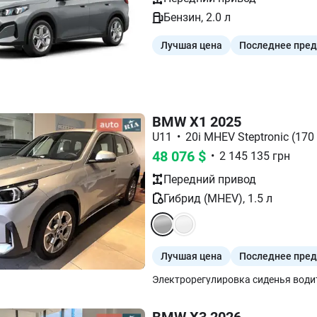
Бензин
,
2.0
л
Лучшая цена
Последнее пре
BMW X1 2025
U11
•
20i MHEV Steptronic (170 
48 076
$
•
2 145 135
грн
Передний
привод
Гибрид (MHEV)
,
1.5
л
Лучшая цена
Последнее пре
BMW X3 2026