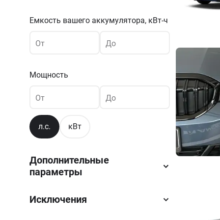
Емкость вашего аккумулятора,
кВт-ч
От
До
Мощность
От
До
л.с.
кВт
Дополнительные
параметры
Исключения