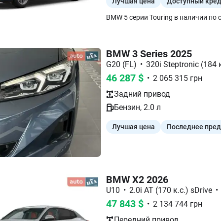
Лучшая цена
Доступный кре
BMW 3 Series 2025
G20 (FL)
•
320i Steptronic (184 к
46 287
$
•
2 065 315
грн
Задний
привод
Бензин
,
2.0
л
Лучшая цена
Последнее пре
BMW X2 2026
U10
•
2.0i AT (170 к.с.) sDrive
•
47 843
$
•
2 134 744
грн
Передний
привод