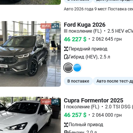
Авто 2026 года 9 мест Поставка с
Ford Kuga 2026
III поколение (FL)
•
2.5 HEV eCV
46 227
$
•
2 062 645
грн
Передний
привод
Гибрид (HEV)
,
2.5
л
В поставке
Авто после тест-
Cupra Formentor 2025
I поколение (FL)
•
2.0 TSI DSG (
46 257
$
•
2 064 000
грн
Полный
привод
Бензин
,
2.0
л