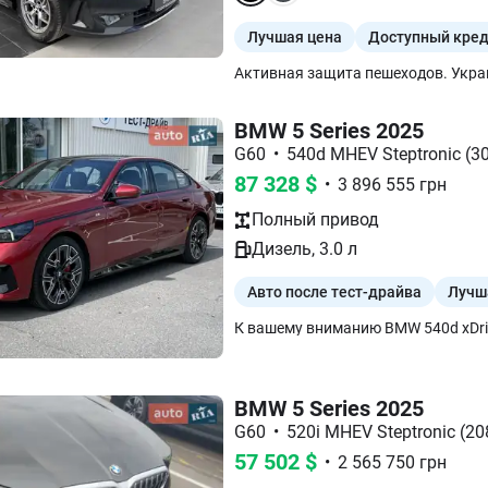
Лучшая цена
Доступный кре
BMW 5 Series 2025
G60
•
540d MHEV Steptronic (303
87 328
$
•
3 896 555
грн
Полный
привод
Дизель
,
3.0
л
Авто после тест-драйва
Лучш
BMW 5 Series 2025
G60
•
520i MHEV Steptronic (208
57 502
$
•
2 565 750
грн