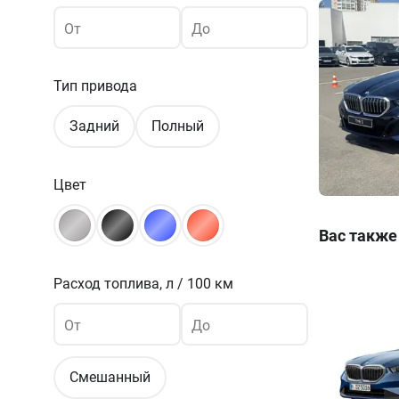
От
До
Тип привода
Задний
Полный
Цвет
Вас также
Расход топлива,
л / 100 км
От
До
Смешанный