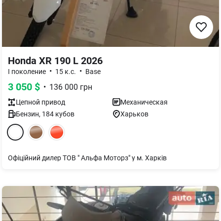
Honda XR 190 L 2026
•
•
I поколение
15 к.с.
Base
3 050
$
•
136 000
грн
Цепной
привод
Механическая
Бензин
,
184
кубов
Харьков
Офіційний дилер ТОВ " Альфа Моторз" у м. Харків