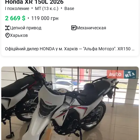
Honda XR 150L 2026
•
•
I поколение
MT (13 к.с.)
Base
2 669
$
•
119 000
грн
Цепной
привод
Механическая
Харьков
Офіційний дилер HONDA у м. Харків — "Альфа Моторз". XR150 — простий та надійний мотоцикл від HONDA. В наявності. Доступні кольори — червоний