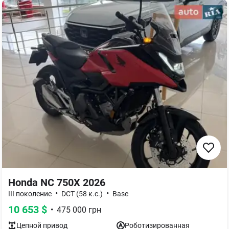
Honda NC 750X 2026
•
•
III поколение
DCT (58 к.с.)
Base
10 653
$
•
475 000
грн
Цепной
привод
Роботизированная