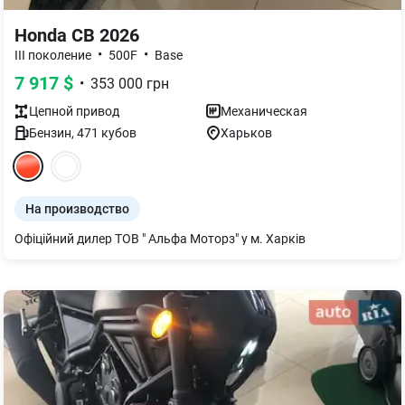
Honda CB 2026
•
•
III поколение
500F
Base
7 917
$
•
353 000
грн
Цепной
привод
Механическая
Бензин
,
471
кубов
Харьков
На производство
Офіційний дилер ТОВ " Альфа Моторз" у м. Харків