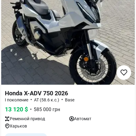
Honda X-ADV 750 2026
•
•
І поколение
AT (58.6 к.с.)
Base
13 120
$
•
585 000
грн
Ременной
привод
Автомат
Харьков