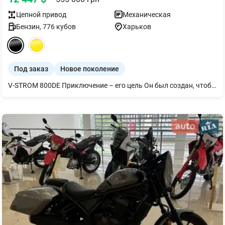
Цепной
привод
Механическая
Бензин
,
776
кубов
Харьков
Под заказ
Новое поколение
V-STROM 800DE Приключение – его цель Он был создан, чтобы привнести чувство приключений и удовольствие от езды в ваш ежедневный путь, в каждую поездку. Независимо от того, выполняете ли вы поручение в городе, отправляетесь насладиться увлекательной поездкой по извилистым горным дорогам, или отправляетесь в долгое путешествие, чтобы разбить и исследовать природные виды. Какова бы ни была ваша цель, универсальные возможности V-STROM 800DE разработаны для того, чтобы точно реагировать и обеспечивать приятную езду.