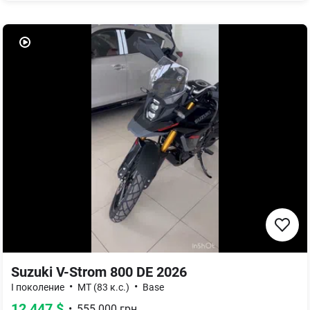
Suzuki V-Strom 800 DE 2026
•
•
I поколение
MT (83 к.с.)
Base
12 447
$
•
555 000
грн