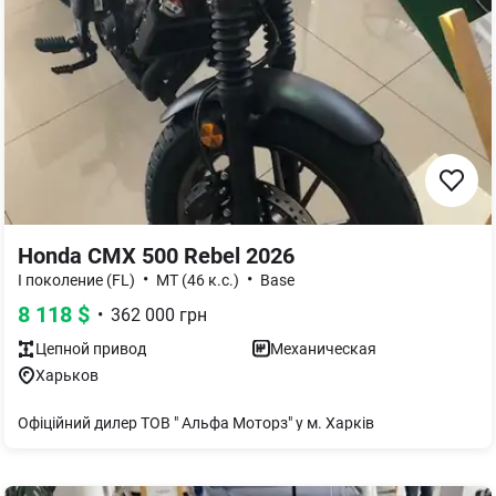
Honda CMX 500 Rebel 2026
•
•
І поколение (FL)
MT (46 к.с.)
Base
8 118
$
•
362 000
грн
Цепной
привод
Механическая
Харьков
Офіційний дилер ТОВ " Альфа Моторз" у м. Харків