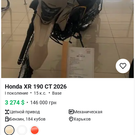
Honda XR 190 CT 2026
•
•
I поколение
15 к.с.
Base
3 274
$
•
146 000
грн
Цепной
привод
Механическая
Бензин
,
184
кубов
Харьков