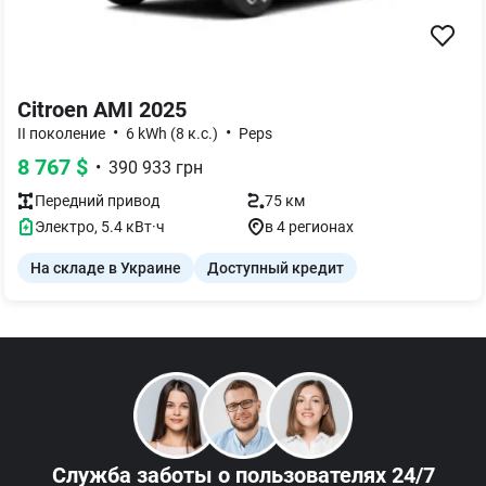
Citroen AMI 2025
•
•
II поколение
6 kWh (8 к.с.)
Peps
8 767
$
•
390 933
грн
Передний
привод
75 км
Электро
,
5.4
кВт·ч
в 4 регионах
На складе в Украине
Доступный кредит
Служба заботы
о пользователях 24/7