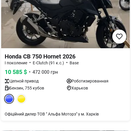
Honda CB 750 Hornet 2026
•
•
I поколение
E-Clutch (91 к.с.)
Base
10 585
$
•
472 000
грн
Цепной
привод
Роботизированная
Бензин
,
755
кубов
Харьков
Офіційний дилер ТОВ " Альфа Моторз" у м. Харків