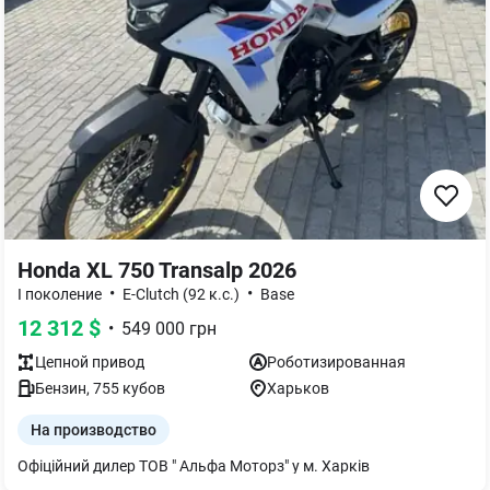
Honda XL 750 Transalp 2026
•
•
I поколение
E-Clutch (92 к.с.)
Base
12 312
$
•
549 000
грн
Цепной
привод
Роботизированная
Бензин
,
755
кубов
Харьков
На производство
Офіційний дилер ТОВ " Альфа Моторз" у м. Харків