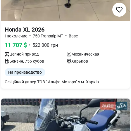
Honda XL 2026
•
•
І поколение
750 Transalp MT
Base
11 707
$
•
522 000
грн
Цепной
привод
Механическая
Бензин
,
755
кубов
Харьков
На производство
Офіційний дилер ТОВ " Альфа Моторз" у м. Харків