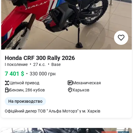
Honda CRF 300 Rally 2026
•
•
I поколение
27 к.с.
Base
7 401
$
•
330 000
грн
Цепной
привод
Механическая
Бензин
,
286
кубов
Харьков
На производство
Офіційний дилер ТОВ " Альфа Моторз" у м. Харків