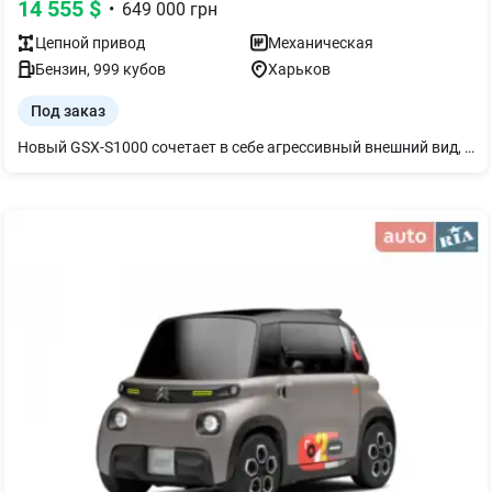
14 555
$
•
649 000
грн
Цепной
привод
Механическая
Бензин
,
999
кубов
Харьков
Под заказ
Новый GSX-S1000 сочетает в себе агрессивный внешний вид, непрерывный крутящий момент, увлекательную управляемость и улучшенную электронику для езды на адреналине. Острый. Сильный. Умный. SUZUKI GSX-S1000 – настоящий уличный боец.