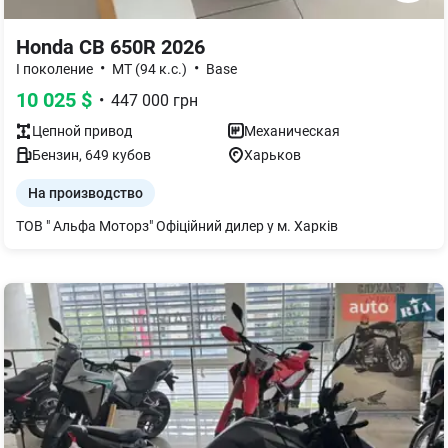
Honda CB 650R 2026
•
•
І поколение
MT (94 к.с.)
Base
10 025
$
•
447 000
грн
Цепной
привод
Механическая
Бензин
,
649
кубов
Харьков
На производство
ТОВ " Альфа Моторз" Офіційний дилер у м. Харків