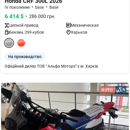
Honda CRF 300L 2026
•
•
IV поколение
base
Base
6 414
$
•
286 000
грн
Цепной
привод
Механическая
Бензин
,
299
кубов
Харьков
На производство
Офіційний дилер ТОВ " Альфа Моторз" у м. Харків