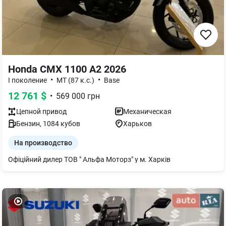
Honda CMX 1100 A2 2026
•
•
I поколение
MТ (87 к.с.)
Base
12 761
$
•
569 000
грн
Цепной
привод
Механическая
Бензин
,
1084
кубов
Харьков
На производство
Офіційний дилер ТОВ " Альфа Моторз" у м. Харків