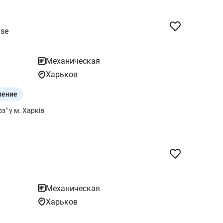
se
Механическая
Харьков
ление
" у м. Харків
Механическая
Харьков