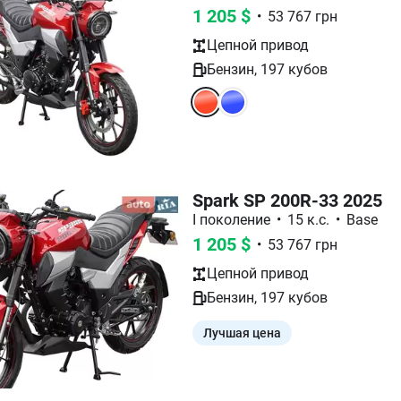
1 205
$
•
53 767
грн
Цепной
привод
Бензин
,
197
кубов
Spark SP 200R-33 2025
I поколение
•
15 к.с.
•
Base
1 205
$
•
53 767
грн
Цепной
привод
Бензин
,
197
кубов
Лучшая цена