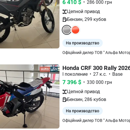
6 410
$
•
286 000
грн
Цепной
привод
Бензин
,
299
кубов
На производство
Офіційний дилер ТОВ " Альфа Моторз
Honda CRF 300 Rally 202
I поколение
•
27 к.с.
•
Base
7 396
$
•
330 000
грн
Цепной
привод
Бензин
,
286
кубов
На производство
Офіційний дилер ТОВ " Альфа Моторз