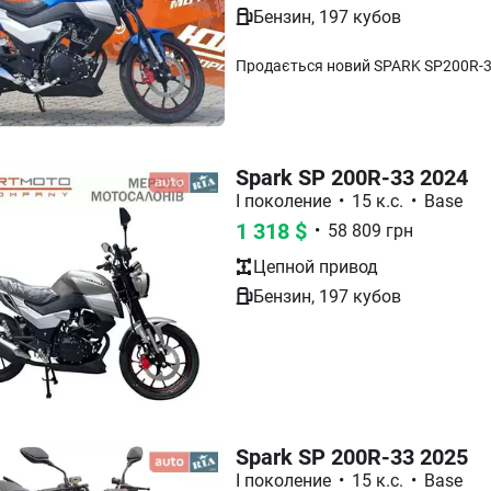
Бензин
,
197
кубов
Spark SP 200R-33 2024
I поколение
•
15 к.с.
•
Base
1 318
$
•
58 809
грн
Цепной
привод
Бензин
,
197
кубов
Spark SP 200R-33 2025
I поколение
•
15 к.с.
•
Base