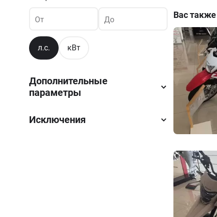
Вас также
От
До
л.с.
кВт
Дополнительные
параметры
Исключения