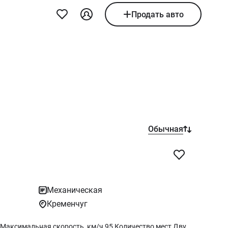
Продать авто
Обычная
Механическая
Кременчуг
Рабочий объем двигателя, см3 196 Максимальная скорость, км/ч 95 Количество мест Двухместный Грузоподъемность, кг 150 Объем топливного бака, л. 16 Номинальный расход топлива, л/100 км 2,8 Высота по сиденью водителя, мм 780 Колесная база, мм 1360 Конструкционная масса, кг 120 Номинальная мощность, кВт (л.с.) 11/15 Тип двигателя Одноцилиндровый, четырехтактный, карбюраторный, с верхним расположением клапанов и балансировочным валом. Тип топлива Бензин с октановым числом не ниже 92 Тип охлаждения Воздушное охлаждение Диаметр цилиндра, ход поршня, мм Максимальные обороты коленчатого вала, об/мин 7500 Количество и размещение клапанов 2, верхнее Размещение распределительного вала Верхнее Балансировочный вал Нижний Срок действия гарантии на силовой агрегат/двигатель составляет 12 месяцев или 5000 км пробега.