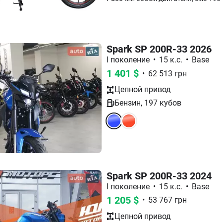
Spark SP 200R-33 2026
I поколение
•
15 к.с.
•
Base
1 401
$
•
62 513
грн
Цепной
привод
Бензин
,
197
кубов
Spark SP 200R-33 2024
I поколение
•
15 к.с.
•
Base
1 205
$
•
53 767
грн
Цепной
привод