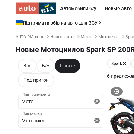
Автомобили б/у
Новые авто
Підтримати збір на авто для ЗСУ
AUTO.RIA.com
Новые авто
Мото
Мотоцикл
Spa
Новые Мотоциклов Spark SP 200R
Spark
Все
Б/у
Новые
6
предложе
Под пригон
Тип транспорта
Мото
Тип кузова
Мотоцикл