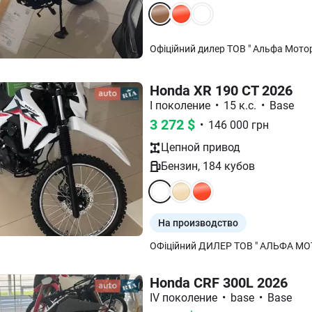
Офіційний дилер ТОВ " Альфа Моторз
Honda XR 190 CT 2026
I поколение
•
15 к.с.
•
Base
3 272
$
•
146 000
грн
Цепной
привод
Бензин
,
184
кубов
На производство
ОФіційний ДИЛЕР ТОВ " АЛЬФА МОТ
Honda CRF 300L 2026
IV поколение
•
base
•
Base