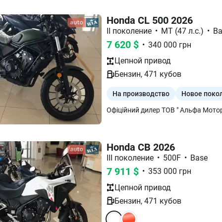
Honda CL 500 2026
II поколение
•
МТ (47 л.с.)
•
Ba
7 620
$
•
340 000
грн
Цепной
привод
Бензин
,
471
кубов
На производство
Новое поко
Офіційний дилер ТОВ " Альфа Моторз
Honda CB 2026
III поколение
•
500F
•
Base
7 911
$
•
353 000
грн
Цепной
привод
Бензин
,
471
кубов