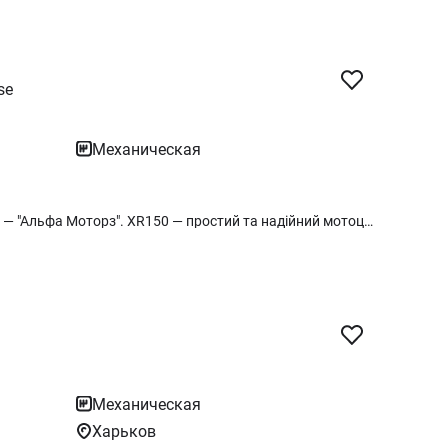
se
Механическая
Офіційний дилер HONDA у м. Харків — "Альфа Моторз". XR150 — простий та надійний мотоцикл від HONDA. В наявності. Доступні кольори — червоний
Механическая
Харьков