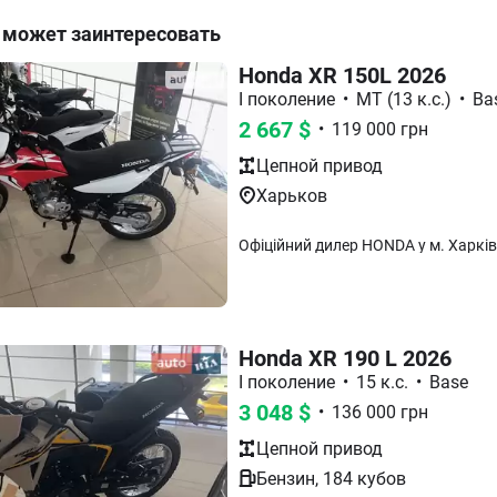
 может заинтересовать
Honda XR 150L 2026
I поколение
•
MT (13 к.с.)
•
Ba
2 667
$
•
119 000
грн
Цепной
привод
Харьков
Honda XR 190 L 2026
I поколение
•
15 к.с.
•
Base
3 048
$
•
136 000
грн
Цепной
привод
Бензин
,
184
кубов