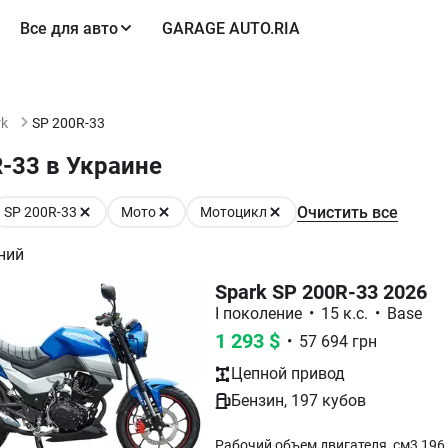
Все для авто
GARAGE AUTO.RIA
rk
SP 200R-33
-33 в Украине
Очистить все
SP 200R-33
Мото
Мотоцикл
ний
Spark SP 200R-33 2026
I поколение
•
15 к.с.
•
Base
1 293
$
•
57 694
грн
Цепной
привод
Бензин
,
197
кубов