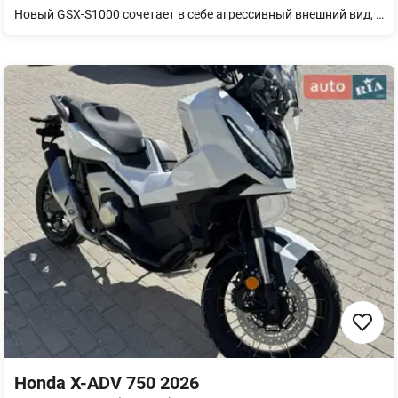
Новый GSX-S1000 сочетает в себе агрессивный внешний вид, непрерывный крутящий момент, увлекательную управляемость и улучшенную электронику для езды на адреналине. Острый. Сильный. Умный. SUZUKI GSX-S1000 – настоящий уличный боец.
Honda X-ADV 750 2026