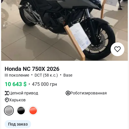
Honda NC 750X 2026
•
•
III поколение
DCT (58 к.с.)
Base
10 643
$
•
475 000
грн
Цепной
привод
Роботизированная
Харьков
Под заказ