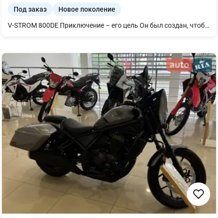
Под заказ
Новое поколение
V-STROM 800DE Приключение – его цель Он был создан, чтобы привнести чувство приключений и удовольствие от езды в ваш ежедневный путь, в каждую поездку. Независимо от того, выполняете ли вы поручение в городе, отправляетесь насладиться увлекательной поездкой по извилистым горным дорогам, или отправляетесь в долгое путешествие, чтобы разбить и исследовать природные виды. Какова бы ни была ваша цель, универсальные возможности V-STROM 800DE разработаны для того, чтобы точно реагировать и обеспечивать приятную езду.