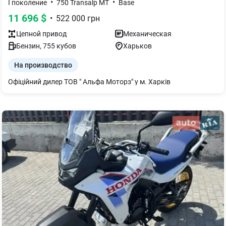
•
•
І поколение
750 Transalp MT
Base
11 696
$
•
522 000
грн
Цепной
привод
Механическая
Бензин
,
755
кубов
Харьков
На производство
Офіційний дилер ТОВ " Альфа Моторз" у м. Харків