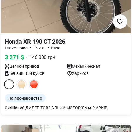
Honda XR 190 CT 2026
•
•
I поколение
15 к.с.
Base
3 271
$
•
146 000
грн
Цепной
привод
Механическая
Бензин
,
184
кубов
Харьков
На производство
ОФіційний ДИЛЕР ТОВ " АЛЬФА МОТОРЗ" у м .ХАРКІВ