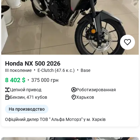
Honda NX 500 2026
•
•
III поколение
E-Clutch (47.6 к.с.)
Base
8 402
$
•
375 000
грн
Цепной
привод
Роботизированная
Бензин
,
471
кубов
Харьков
На производство
Офіційний дилер ТОВ " Альфа Моторз" у м. Харків