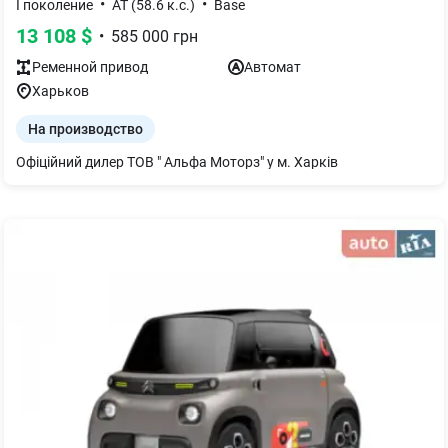
•
•
І поколение
AT (58.6 к.с.)
Base
13 108
$
•
585 000
грн
Ременной
привод
Автомат
Харьков
На производство
Офіційний дилер ТОВ " Альфа Моторз" у м. Харків