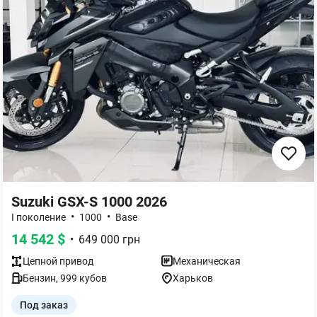
Suzuki GSX-S 1000 2026
•
•
I поколение
1000
Base
14 542
$
•
649 000
грн
Цепной
привод
Механическая
Бензин
,
999
кубов
Харьков
Под заказ