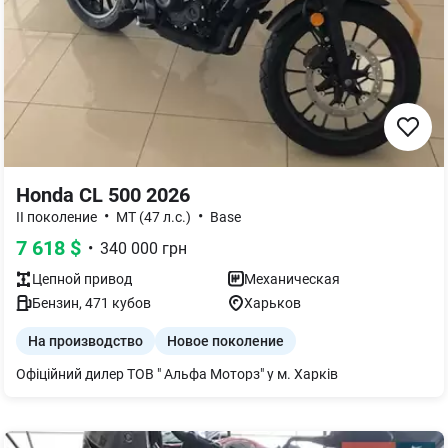
Honda CL 500 2026
•
•
II поколение
МТ (47 л.с.)
Base
7 618
$
•
340 000
грн
Цепной
привод
Механическая
Бензин
,
471
кубов
Харьков
На производство
Новое поколение
Офіційний дилер ТОВ " Альфа Моторз" у м. Харків