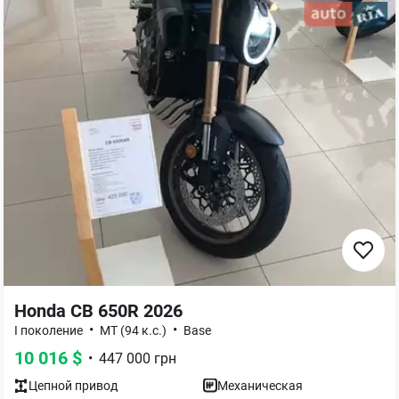
Honda CB 650R 2026
•
•
І поколение
MT (94 к.с.)
Base
10 016
$
•
447 000
грн
Цепной
привод
Механическая