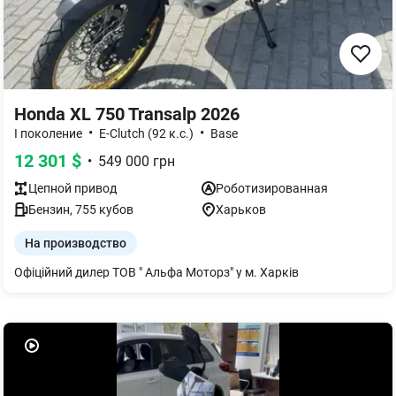
Honda XL 750 Transalp 2026
•
•
I поколение
E-Clutch (92 к.с.)
Base
12 301
$
•
549 000
грн
Цепной
привод
Роботизированная
Бензин
,
755
кубов
Харьков
На производство
Офіційний дилер ТОВ " Альфа Моторз" у м. Харків