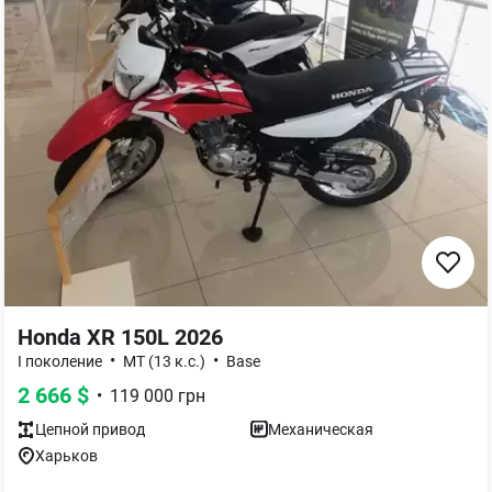
Honda XR 150L 2026
•
•
I поколение
MT (13 к.с.)
Base
2 666
$
•
119 000
грн
Цепной
привод
Механическая
Харьков