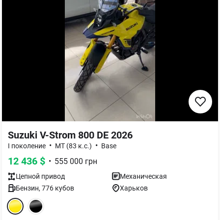
Suzuki V-Strom 800 DE 2026
•
•
I поколение
MT (83 к.с.)
Base
12 436
$
•
555 000
грн
Цепной
привод
Механическая
Бензин
,
776
кубов
Харьков