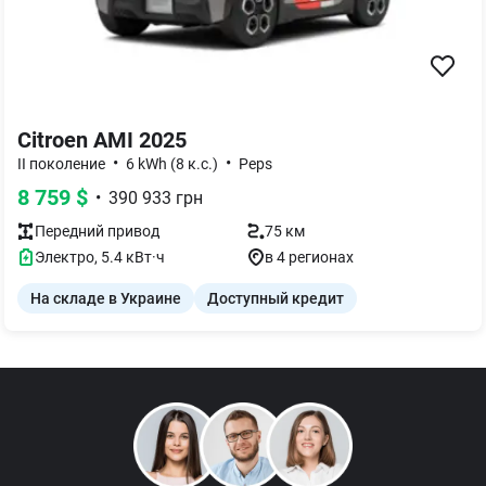
Citroen AMI 2025
•
•
II поколение
6 kWh (8 к.с.)
Peps
8 759
$
•
390 933
грн
Передний
привод
75 км
Электро
,
5.4
кВт·ч
в 4 регионах
На складе в Украине
Доступный кредит