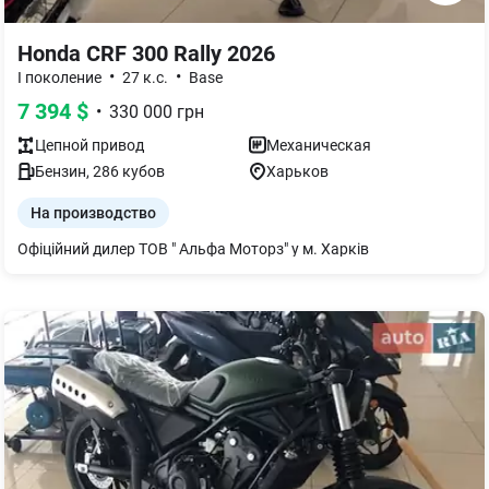
Honda CRF 300 Rally 2026
•
•
I поколение
27 к.с.
Base
7 394
$
•
330 000
грн
Цепной
привод
Механическая
Бензин
,
286
кубов
Харьков
На производство
Офіційний дилер ТОВ " Альфа Моторз" у м. Харків