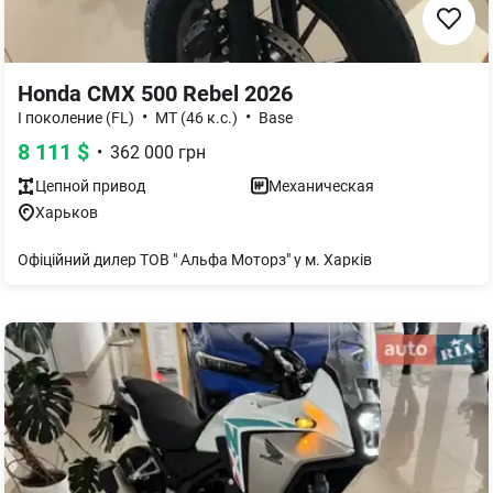
Honda CMX 500 Rebel 2026
•
•
І поколение (FL)
MT (46 к.с.)
Base
8 111
$
•
362 000
грн
Цепной
привод
Механическая
Харьков
Офіційний дилер ТОВ " Альфа Моторз" у м. Харків