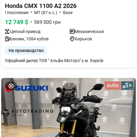
Honda CMX 1100 A2 2026
•
•
I поколение
MТ (87 к.с.)
Base
12 749
$
•
569 000
грн
Цепной
привод
Механическая
Бензин
,
1084
кубов
Харьков
На производство
Офіційний дилер ТОВ " Альфа Моторз" у м. Харків