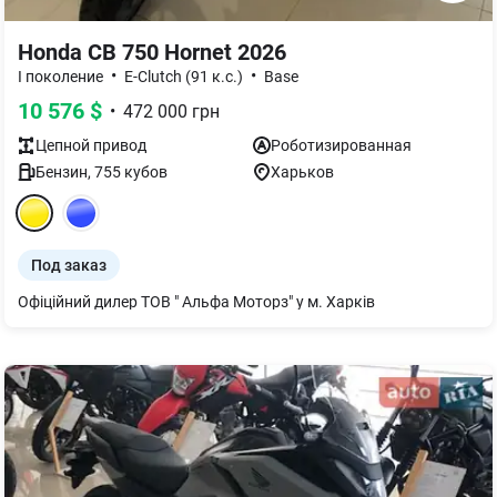
Honda CB 750 Hornet 2026
•
•
I поколение
E-Clutch (91 к.с.)
Base
10 576
$
•
472 000
грн
Цепной
привод
Роботизированная
Бензин
,
755
кубов
Харьков
Под заказ
Офіційний дилер ТОВ " Альфа Моторз" у м. Харків