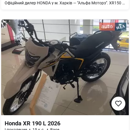
Офіційний дилер HONDA у м. Харків — "Альфа Моторз". XR150 — простий та надійний мотоцикл від HONDA. В наявності. Доступні кольори — червоний
Honda XR 190 L 2026
•
•
I поколение
15 к.с.
Base