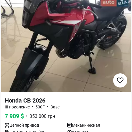
Honda CB 2026
•
•
III поколение
500F
Base
7 909
$
•
353 000
грн
Цепной
привод
Механическая