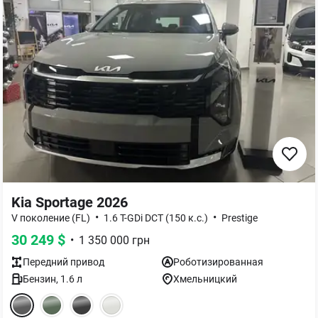
Kia Sportage 2026
•
•
V поколение (FL)
1.6 T-GDi DCT (150 к.с.)
Prestige
30 249
$
•
1 350 000
грн
Передний
привод
Роботизированная
Бензин
,
1.6
л
Хмельницкий