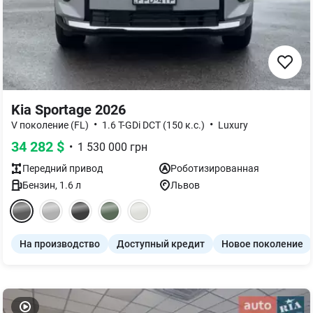
Kia Sportage 2026
•
•
V поколение (FL)
1.6 T-GDi DCT (150 к.с.)
Luxury
34 282
$
•
1 530 000
грн
Передний
привод
Роботизированная
Бензин
,
1.6
л
Львов
На производство
Доступный кредит
Новое поколение