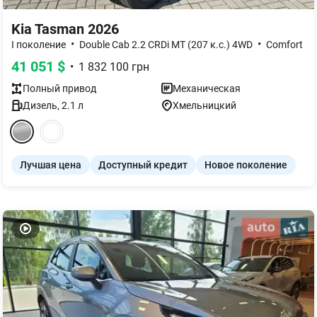
Kia Tasman 2026
•
•
I поколение
Double Cab 2.2 CRDi MT (207 к.с.) 4WD
Comfort
41 051
$
•
1 832 100
грн
Полный
привод
Механическая
Дизель
,
2.1
л
Хмельницкий
Лучшая цена
Доступный кредит
Новое поколение