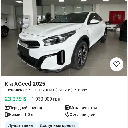
Kia XCeed 2025
•
•
I поколение
1.0 T-GDI MT (120 к.с.)
Base
23 079
$
•
1 030 000
грн
Передний
привод
Механическая
Бензин
,
1.0
л
Хмельницкий
Лучшая цена
Доступный кредит