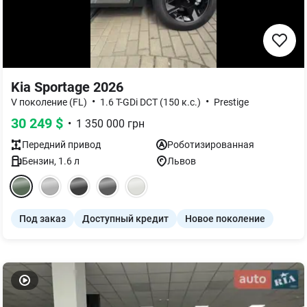
Kia Sportage 2026
•
•
V поколение (FL)
1.6 T-GDi DCT (150 к.с.)
Prestige
30 249
$
•
1 350 000
грн
Передний
привод
Роботизированная
Бензин
,
1.6
л
Львов
Под заказ
Доступный кредит
Новое поколение