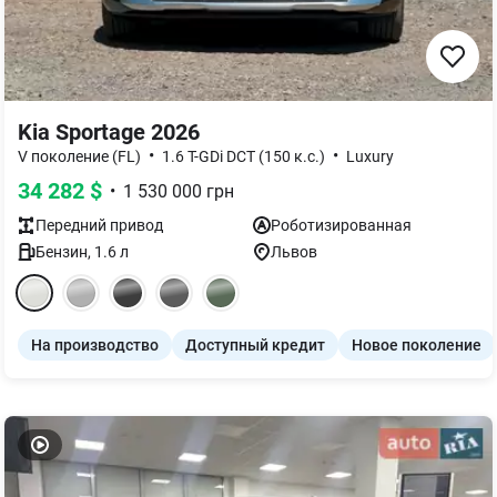
Kia Sportage 2026
•
•
V поколение (FL)
1.6 T-GDi DCT (150 к.с.)
Luxury
34 282
$
•
1 530 000
грн
Передний
привод
Роботизированная
Бензин
,
1.6
л
Львов
На производство
Доступный кредит
Новое поколение