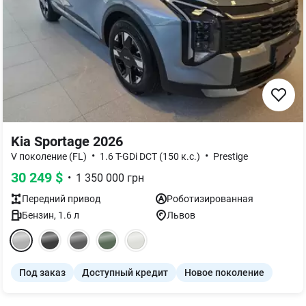
Kia Sportage 2026
•
•
V поколение (FL)
1.6 T-GDi DCT (150 к.с.)
Prestige
30 249
$
•
1 350 000
грн
Передний
привод
Роботизированная
Бензин
,
1.6
л
Львов
Под заказ
Доступный кредит
Новое поколение