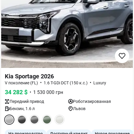
Kia Sportage 2026
•
•
V поколение (FL)
1.6 T-GDi DCT (150 к.с.)
Luxury
34 282
$
•
1 530 000
грн
Передний
привод
Роботизированная
Бензин
,
1.6
л
Львов
На производство
Доступный кредит
Новое поколение