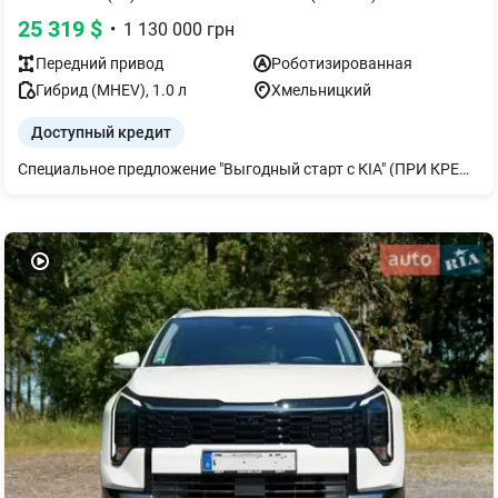
25 319
$
•
1 130 000
грн
Передний
привод
Роботизированная
Гибрид (MHEV)
,
1.0
л
Хмельницкий
Доступный кредит
Специальное предложение "Выгодный старт с КІА" (ПРИ КРЕДИТОВАНИИ СКИДКА - 60000грн) !