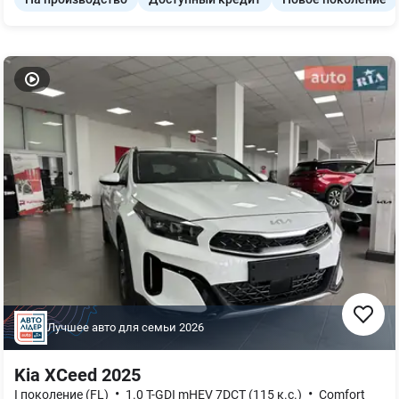
Лучшее авто для семьи
2026
Kia XCeed 2025
•
•
I поколение (FL)
1.0 T-GDI mHEV 7DCT (115 к.с.)
Comfort