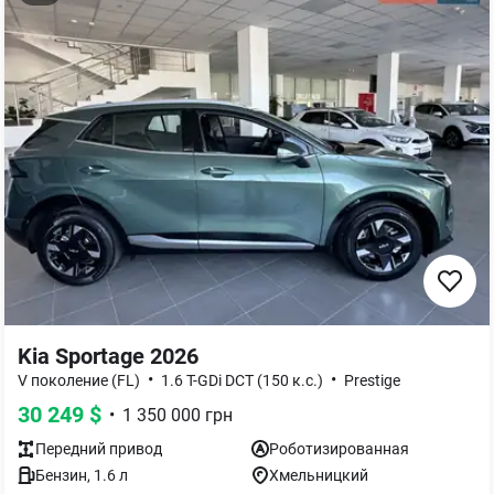
Kia Sportage 2026
•
•
V поколение (FL)
1.6 T-GDi DCT (150 к.с.)
Prestige
30 249
$
•
1 350 000
грн
Передний
привод
Роботизированная
Бензин
,
1.6
л
Хмельницкий