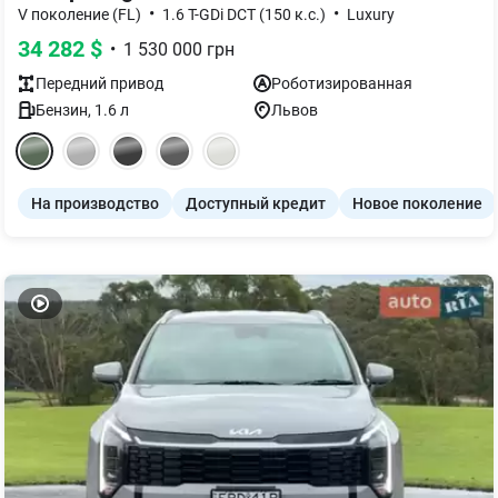
•
•
V поколение (FL)
1.6 T-GDi DCT (150 к.с.)
Luxury
34 282
$
•
1 530 000
грн
Передний
привод
Роботизированная
Бензин
,
1.6
л
Львов
На производство
Доступный кредит
Новое поколение