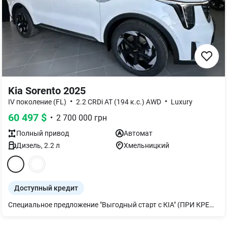
Kia Sorento 2025
•
•
IV поколение (FL)
2.2 CRDi AT (194 к.с.) AWD
Luxury
60 497
$
•
2 700 000
грн
Полный
привод
Автомат
Дизель
,
2.2
л
Хмельницкий
Доступный кредит
Специальное предложение "Выгодный старт с КІА" (ПРИ КРЕДИТОВАНИИ СКИДКА -60000 грн)!