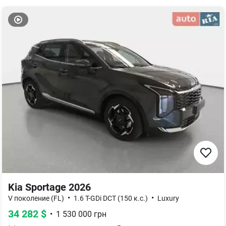
Kia Sportage 2026
•
•
V поколение (FL)
1.6 T-GDi DCT (150 к.с.)
Luxury
34 282
$
•
1 530 000
грн