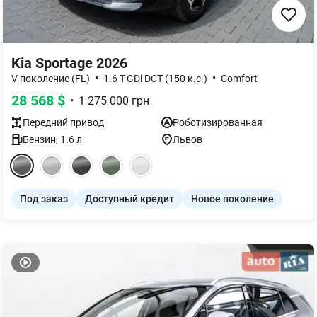
Kia Sportage 2026
•
•
V поколение (FL)
1.6 T-GDi DCT (150 к.с.)
Comfort
28 568
$
•
1 275 000
грн
Передний
привод
Роботизированная
Бензин
,
1.6
л
Львов
Под заказ
Доступный кредит
Новое поколение