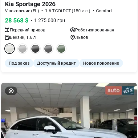
Kia Sportage 2026
•
•
V поколение (FL)
1.6 T-GDi DCT (150 к.с.)
Comfort
28 568
$
•
1 275 000
грн
Передний
привод
Роботизированная
Бензин
,
1.6
л
Львов
Под заказ
Доступный кредит
Новое поколение