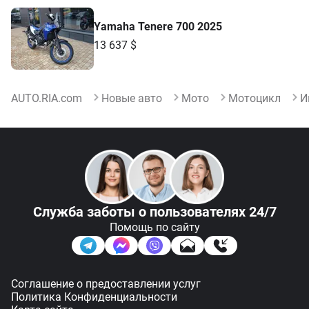
Yamaha Tenere 700 2025
13 637 $
AUTO.RIA.com
Новые авто
Мото
Мотоцикл
И
Служба заботы
о пользователях 24/7
Помощь по сайту
Соглашение о предоставлении услуг
Политика Конфиденциальности