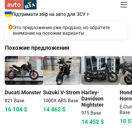
Підтримати збір на авто для ЗСУ
Это предложение уже продано, но обратите
внимание на похожие варианты
Похожие предложения
Ducati
Monster
Suzuki
V-Strom
Harley-
Hon
Davidson
Horn
821
Base
1000X ABS
Base
Nightster
E-Clut
16 104
$
14 462
$
Base
975
Base
10 5
14 452
$