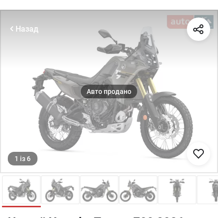
Назад
1
із
6