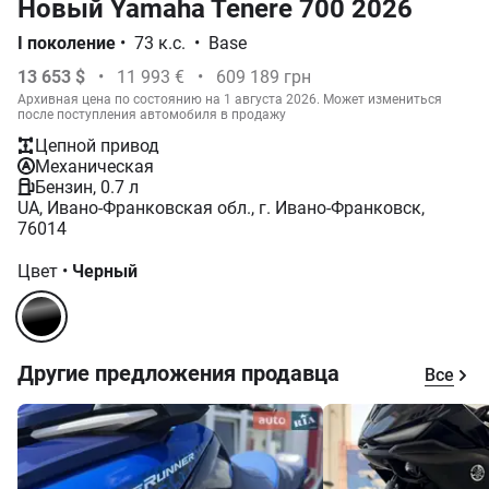
Новый Yamaha Tenere 700 2026
I поколение
•
73 к.с.
•
Base
13 653 $
•
11 993 €
•
609 189 грн
Архивная цена по состоянию на 1 августа 2026. Может измениться
после поступления автомобиля в продажу
Цепной привод
Механическая
Бензин, 0.7 л
UA, Ивано-Франковская обл., г. Ивано-Франковск,
76014
Цвет
•
Черный
Другие предложения продавца
Все