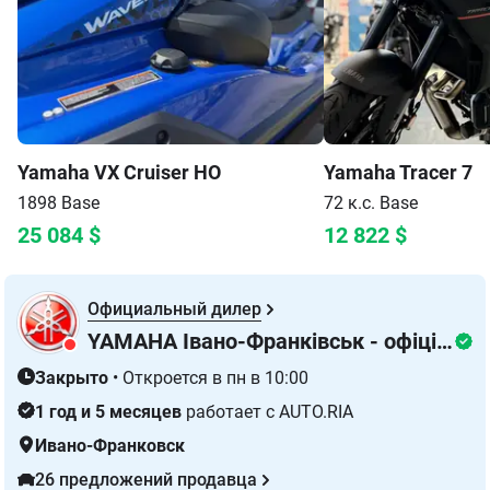
Yamaha
VX Cruiser HO
Yamaha
Tracer 7
1898
Base
72 к.с.
Base
25 084
$
12 822
$
Официальный дилер
YAMAHA Івано-Франківськ - офіційний дилер на заході України
Закрыто
•
Откроется в пн в 10:00
1 год и 5 месяцев
работает с AUTO.RIA
Ивано-Франковск
26 предложений продавца