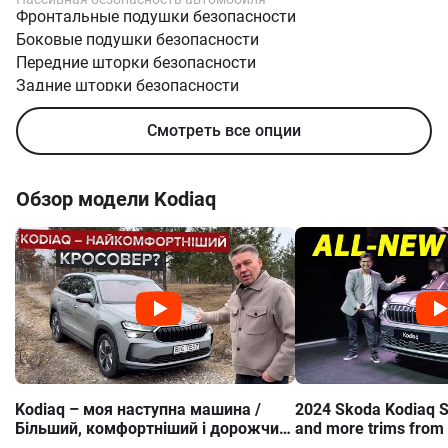
Фронтальные подушки безопасности
Боковые подушки безопасности
Передние шторки безопасности
Задние шторки безопасности
Isofix
Смотреть все опции
Трехточечные ремни безопасности
Обзор модели
Kodiaq
Kodiaq – моя наступна машина /
2024 Skoda Kodiaq S
Більший, комфортніший і дорожчий
and more trims from 
кросовер Skoda
premiere!