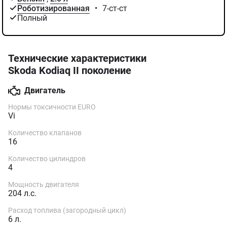
Роботизированная
•
7-ст-ст
Полный
Технические характеристики
Skoda Kodiaq II поколение
Двигатель
Нормы токсичности EURO
Vi
Количество клапанов
16
Количество цилиндров
4
Мощность двигателя
204 л.с.
Расход топлива (загородный цикл)
6 л.