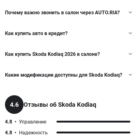
Почему важно звонить в салон через AUTO.RIA?
Как купить авто в кредит?
Как купить Skoda Kodiaq 2026 в салоне?
Какие модификации доступны для Skoda Kodiaq?
Sportline
2.0 TDI 7-DSG (193 к.с.) 4x4
Skoda
Enyaq
у кредит
4.6
Отзывы об Skoda Kodiaq
от 2 200 000 грн
Skoda
Fabia
у кредит
2.0 TFSI 7-DSG (204 к.с.) 4x4
4.8
•
Управление
от 2 000 000 грн
Skoda
Kamiq
у кредит
4.8
•
Надежность
2.0 TDI 7-DSG (150 к.с.) 4x4