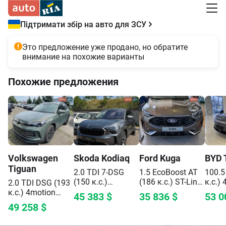
Підтримати збір на авто для ЗСУ
Это предложение уже продано, но обратите
внимание на похожие варианты
Похожие предложения
Volkswagen
Skoda
Kodiaq
Ford
Kuga
BYD
Tiguan
2.0 TDI 7-DSG
1.5 EcoBoost AT
100.5
(150 к.с.)
(186 к.с.)
ST-Line
к.с.)
2.0 TDI DSG (193
Selection
X Plus
Flags
к.с.) 4motion
45 383
$
35 836
$
53 0
Elegance
49 258
$