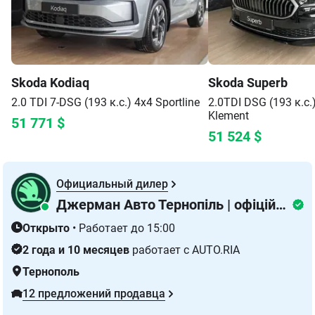
Skoda
Kodiaq
Skoda
Superb
2.0 TDI 7-DSG (193 к.с.) 4x4
Sportline
2.0TDI DSG (193 к.с.
Klement
51 771
$
51 524
$
Официальный дилер
Джерман Авто Тернопіль | офіційний дилер Skoda
Открыто
•
Работает до 15:00
2 года и 10 месяцев
работает с AUTO.RIA
Тернополь
12 предложений продавца