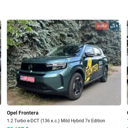
Мультимедийная система
Мультимедийная система
Поддержкой bluetooth ("hands free")
Aux
Поддержкой applecarplay / android auto
Rds-радио
Цветным сенсорным дисплеем
Usb-портами спереди и сзади
Поддержкой аудиофайлов flac/aac
Возможностью управления на руле
Opel
Frontera
1.2 Turbo e-DCT (136 к.с.) Mild Hybrid 7s
Edition