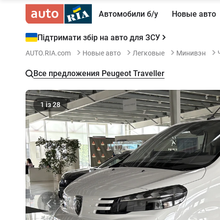
Автомобили б/у
Новые авто
Підтримати збір на авто для ЗСУ
AUTO.RIA.com
Новые авто
Легковые
Минивэн
Все предложения Peugeot Traveller
1
із
28