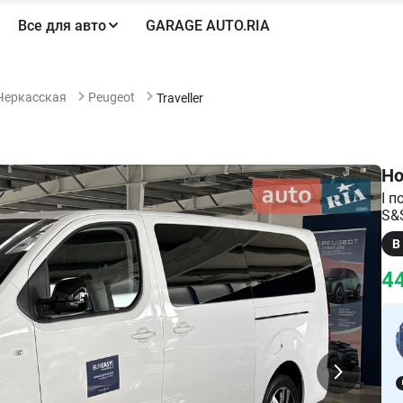
Все для авто
GARAGE AUTO.RIA
Черкасская
Peugeot
Traveller
Но
I п
S&
В
44