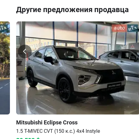
Дневные ходовые огни
Другие предложения продавца
Противотуманные
Передние фары
Задние фонари
Колёса
Тип дисков
Стальные диски 17
Запасное колесо
Полноразмерное запасное колесо
Mitsubishi
Eclipse Cross
1.5 T-MIVEC CVT (150 к.с.) 4x4
Instyle