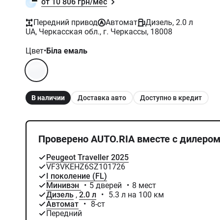
от 10 806 грн/мес
Передний привод
Автомат
Дизель, 2.0 л
UA, Черкасская обл., г. Черкассы, 18008
Цвет
•
Біла емаль
В наличии
Доставка авто
Доступно в кредит
Проверено AUTO.RIA вместе с дилеро
Peugeot Traveller 2025
VF3VKEHZ6SZ101726
I поколение (FL)
Минивэн
•
5 дверей
•
8 мест
Дизель
,
2.0 л
•
5.3 л на 100 км
Автомат
•
8-ст
Передний