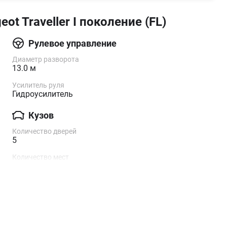
eot Traveller I поколение (FL)
Рулевое управление
Диаметр разворота
13.0 м
Усилитель руля
Гидроусилитель
Кузов
Количество дверей
5
Количество мест
8
Ходовая часть
Тормоз задний
Дисковые