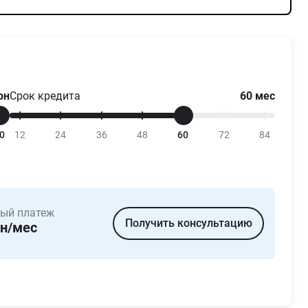
рн
Срок кредита
60
мес
0
12
24
36
48
60
72
84
ый платеж
Получить консультацию
н/мес