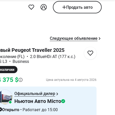
Продать авто
Следующее объявление
вый Peugeot Traveller 2025
околение (FL)
•
2.0 BlueHDi AT (177 к.с.)
S L3
•
Business
 наличии
 375 $
Цена актуальна на
4 августа 2026
Официальный дилер
Ньютон Авто Місто
Открыто
•
Работает до 15:00