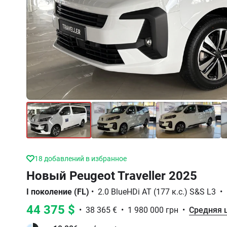
18
добавлений в избранное
Новый Peugeot Traveller 2025
I поколение (FL)
•
2.0 BlueHDi AT (177 к.с.) S&S L3
•
44 375 $
•
38 365 €
•
1 980 000 грн
•
Средняя 