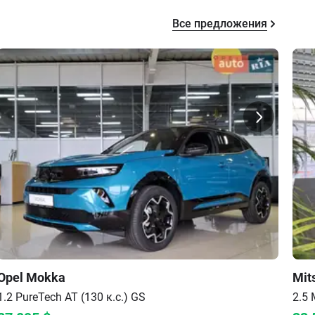
Все предложения
Opel
Mokka
Mit
1.2 PureTech AT (130 к.с.)
GS
2.5 