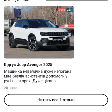
Overland
1.2 e-Hybrid DCT (136 к.с.) 4xe
от 1 471 950 грн
Відгук
Jeep
Avenger
2025
Машинка невеличка дуже непогана
має безліч асистентів допомоги у
русі в заторах. Дуже цікава
електроніка приємні звуки
20 апреля
поворотника та аварійного сигналу.
Легкі в керуванні, достатньо жвавий
для двигуна 1.2. Але є дуже
Читать все 1 отзыв
неприємні нюанси. Машина побувши
в мене три місяці неприємно