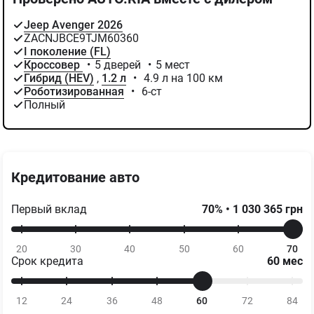
Jeep Avenger 2026
ZACNJBCE9TJM60360
I поколение (FL)
Кроссовер
•
5 дверей
•
5 мест
Гибрид (HEV)
,
1.2 л
•
4.9 л на 100 км
Роботизированная
•
6-ст
Полный
Кредитование авто
Первый вклад
70
%
•
1 030 365
грн
20
30
40
50
60
70
Срок кредита
60
мес
12
24
36
48
60
72
84