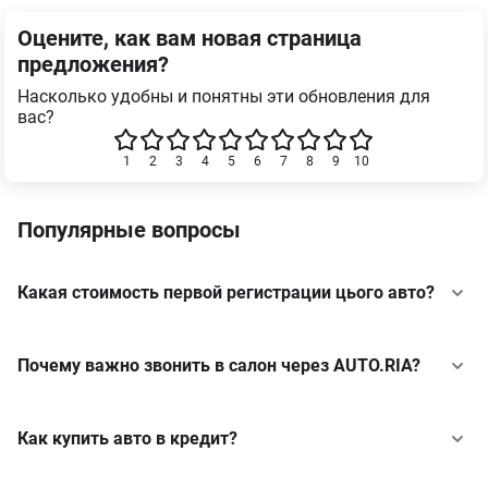
Система попередження про пішохода та
велосипедиста з функцією екстреного гальмування
Оцените, как вам новая страница
Система розпізнавання дорожніх знаків
предложения?
Адаптивний круїз-контроль
Насколько удобны и понятны эти обновления для
вас?
1
2
3
4
5
6
7
8
9
10
Популярные вопросы
Какая стоимость первой регистрации цього авто?
Почему важно звонить в салон через AUTO.RIA?
Как купить авто в кредит?