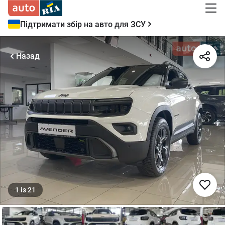
Підтримати збір на авто для ЗСУ
Назад
1
із
21