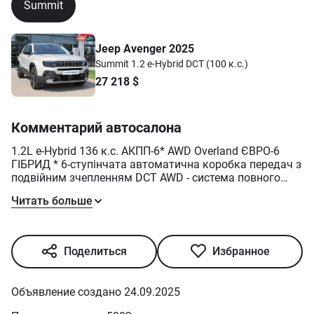
Summit
Jeep Avenger 2025
Summit 1.2 e-Hybrid DCT (100 к.с.)
27 218
$
Комментарий автосалона
1.2L e-Hybrid 136 к.с. АКПП-6* AWD Overland ЄВРО-6
ГІБРИД * 6-ступінчата автоматична коробка передач з
подвійним зчепленням DCT AWD - система повного
приводу Фарба БІЛА емаль з дахом чорного кольору
Читать больше
Пакет "Розважальний":
Задні відкидні двері багажника з електроприводом та
функцією "hands-free"
Система безключового доступу
Поделиться
Избранное
Навігація
Система розпізнавання дорожніх знаків з
відображенням в Навігації
Объявление создано 24.09.2025
Легкосплавні колісні диски 17" чорного кольору, шини
215/60 R17 Система Selec-Terrain (електронна система