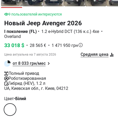
6
добавлений в избранное
Новый Jeep Avenger 2026
I поколение (FL)
•
1.2 e-Hybrid DCT (136 к.с.) 4xe
•
Overland
33 018 $
•
28 565 €
•
1 471 950 грн
Средняя цена
Цена актуальна на
7 августа 2026
от 8 033 грн/мес
Полный привод
Роботизированная
Гибрид (HEV), 1.2 л
UA, Киевская обл., г. Киев, 04212
Цвет
•
Білий