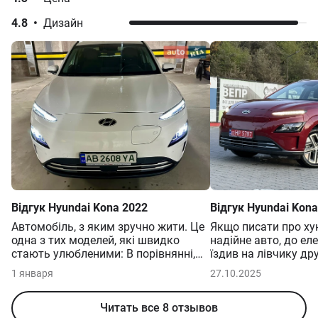
Hyundai
Kona
у кредит
4.8
•
Дизайн
Dynamic
Hyundai
Palisade
у кредит
1.6 GDi HEV DCT (141 к.с.)
от 1 534 500 грн
Hyundai
Santa FE
у кредит
Hyundai
Sonata
у кредит
Hyundai
Staria
у кредит
Hyundai
Tucson
у кредит
Hyundai
Venue
у кредит
Відгук
Hyundai
Kona
2022
Відгук
Hyundai
Kona
Автомобіль, з яким зручно жити. Це
Якщо писати про хун
одна з тих моделей, які швидко
надійне авто, до ел
стають улюбленими: В порiвняннi,
їздив на лівчику др
запчастини коштують буквально
рено зое, є з чим п
1 января
27.10.2025
копiйки Зручна посадка, легке та
ворогам не пораджу
зрозуміле керування Компактні
французи всі, Рено, 
габарити — комфорт у місті та на
Читать все 8 отзывов
Хундай не провалю