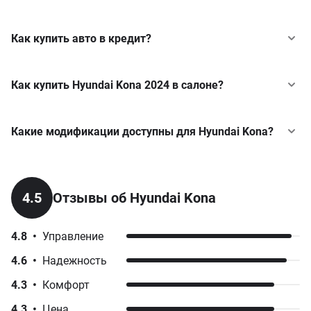
Как купить авто в кредит?
Как купить Hyundai Kona 2024 в салоне?
Какие модификации доступны для Hyundai Kona?
Express
1.6 GDi HEV DCT (141 к.с.)
Hyundai
Elantra
у кредит
4.5
Отзывы об Hyundai Kona
от 1 394 100 грн
Hyundai
i10
у кредит
4.8
•
Управление
Elegance
Hyundai
Inster EV
у кредит
4.6
•
Надежность
1.6 GDi HEV DCT (141 к.с.)
Hyundai
Ioniq 6
у кредит
4.3
•
Комфорт
от 1 425 900 грн
4.3
•
Цена