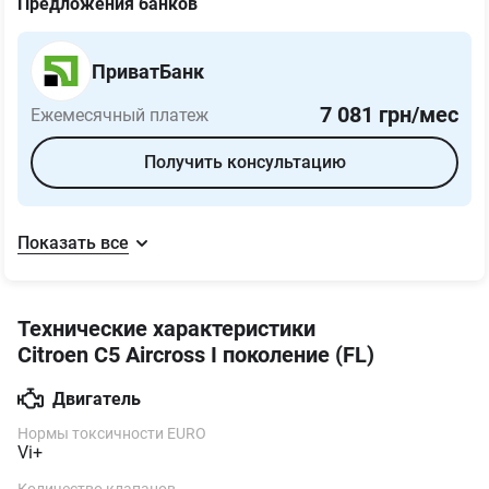
12
24
36
48
60
72
84
Предложения банков
ПриватБанк
7 081
грн/мес
Ежемесячный платеж
Получить консультацию
Показать все
Технические характеристики
Citroen C5 Aircross I поколение (FL)
Двигатель
Нормы токсичности EURO