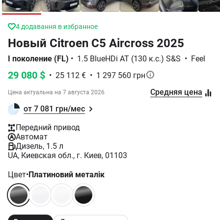
4
додавання в избранное
Новый Citroen C5 Aircross 2025
I поколение (FL)
•
1.5 BlueHDi AT (130 к.с.) S&S
•
Feel
29 080 $
•
25 112 €
•
1 297 560 грн
Средняя цена
Цена актуальна на
7 августа 2026
от 7 081 грн/мес
Передний привод
Автомат
Дизель, 1.5 л
UA, Киевская обл., г. Киев, 01103
Цвет
•
Платиновий металік