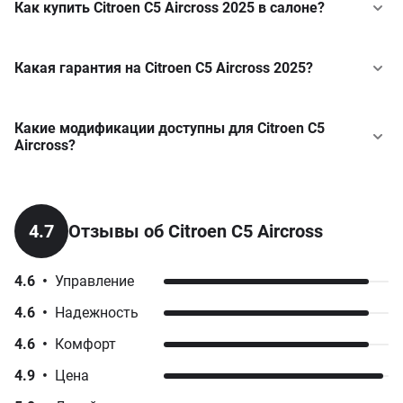
Как купить Citroen C5 Aircross 2025 в салоне?
Какая гарантия на Citroen C5 Aircross 2025?
Какие модификации доступны для Citroen C5
Aircross?
Citroen
AMI
у кредит
Citroen
Berlingo
у кредит
Shine
1.5 BlueHDi AT (130 к.с.) S&S
Citroen
C-Elysee
у кредит
4.7
Отзывы об Citroen C5 Aircross
от 1 467 870 грн
Citroen
C3
у кредит
4.6
•
Управление
Plus
Citroen
C3 Aircross
у кредит
4.6
•
Надежность
1.6 PureTech AT (180 к.с.)
Citroen
C4
у кредит
4.6
•
Комфорт
от 1 454 500 грн