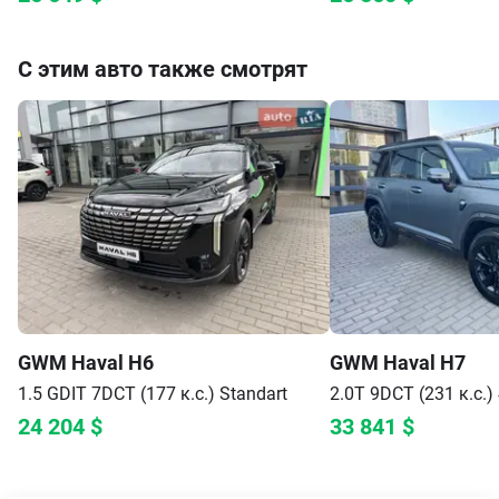
1.2 e-Hybrid DCT (100 к.с.)
Summit
1.2 e-Hybrid DCT (100
26 649
$
26 560
$
С этим авто также смотрят
GWM
Haval H6
GWM
Haval H7
1.5 GDIT 7DCT (177 к.с.)
Standart
2.0T 9DCT (231 к.с.
24 204
$
33 841
$