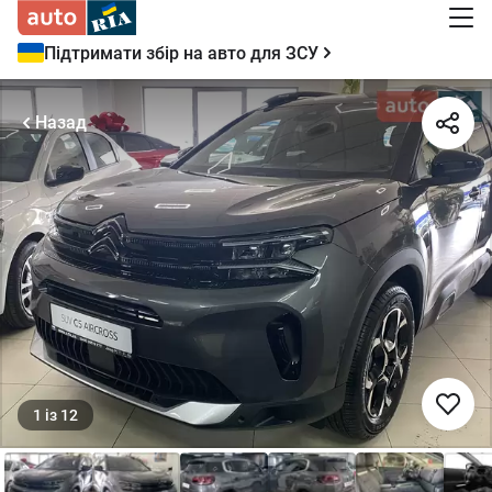
Підтримати збір на авто для ЗСУ
Назад
1
із
12