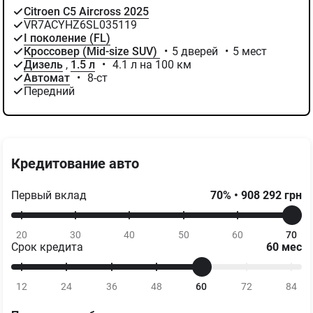
Проверено AUTO.RIA вместе с дилером
Citroen C5 Aircross 2025
VR7ACYHZ6SL035119
I поколение (FL)
Кроссовер (Mid-size SUV)
•
5 дверей
•
5 мест
Дизель
,
1.5 л
•
4.1 л на 100 км
Автомат
•
8-ст
Передний
Кредитование авто
Первый вклад
70
%
•
908 292
грн
20
30
40
50
60
70
Срок кредита
60
мес