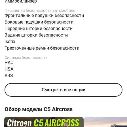
Охрана
Центральный замок
Иммобилайзер
Пассивная безопасность автомобиля
Фронтальные подушки безопасности
Боковые подушки безопасности
Передние шторки безопасности
Задние шторки безопасности
Isofix
Трехточечные ремни безопасности
Системы безопасности
HAC
HSA
ABS
EBS
ESP
Смотреть все опции
Гарантия
Обзор модели
C5 Aircross
Гарантийный период, мес.