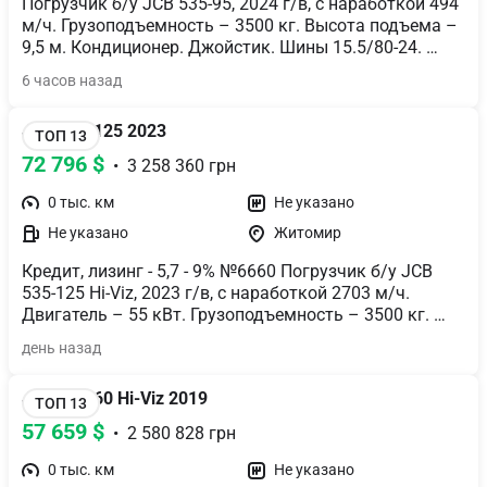
Погрузчик б/у JCB 535-95, 2024 г/в, с наработкой 494 
м/ч. Грузоподъемность – 3500 кг. Высота подъема – 
9,5 м. Кондиционер. Джойстик. Шины 15.5/80-24. 
Защита лобового стекла и крыши кабины, 
6 часов назад
дополнительный передний рабочее свет.
JCB 535-125 2023
ТОП 13
72 796 $
  •  3 258 360 грн
0 тыс. км
Не указано
Не указано
Житомир
Кредит, лизинг - 5,7 - 9% №6660 Погрузчик б/у JCB 
535-125 Hi-Viz, 2023 г/в, с наработкой 2703 м/ч. 
Двигатель – 55 кВт. Грузоподъемность – 3500 кг. 
Высота подъема – 12.5 м. Рычаги. Sway. 
день назад
Кондиционер. Защита лобового стекла и крыши 
кабины. Защита распределителя. Дополнительное 
JCB 525-60 Hi-Viz 2019
рабочее освещение спереди. Камера заднего вида.
ТОП 13
57 659 $
  •  2 580 828 грн
0 тыс. км
Не указано