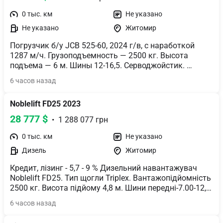
0 тыс. км
Не указано
Не указано
Житомир
Погрузчик б/у JCB 525-60, 2024 г/в, с наработкой 
1287 м/ч. Грузоподъемность — 2500 кг. Высота 
подъема — 6 м. Шины 12-16,5. Серводжойстик. 
Защита лобового стекла. Нижняя защита КПП и 
6 часов назад
карданных валов. Дополнительный рабочий 
передний свет. Функция фиксации гидравлического 
Noblelift FD25 2023
потока на дополнительных гидролиниях. Сброс 
давления гидравлики на дополнительное 
28 777 $
  •  1 288 077 грн
оборудование.
0 тыс. км
Не указано
Дизель
Житомир
Кредит, лізинг - 5,7 - 9 % Дизельний навантажувач 
Noblelift FD25. Тип щогли Triplex. Вантажопідйомність 
2500 кг. Висота підйому 4,8 м. Шини передні-7.00-12, 
задні-6.00-9.Функція бокового зміщення каретки, 
6 часов назад
позиціонер вил.Напівкабіна.