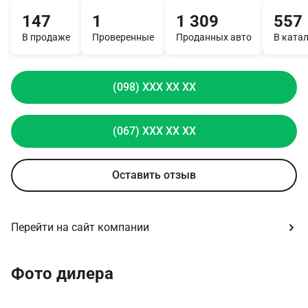
147
1
1 309
557
В продаже
Проверенные
Проданных авто
В ката
(098) XXX XX XX
(067) XXX XX XX
Оставить отзыв
Перейти на сайт компании
Фото дилера