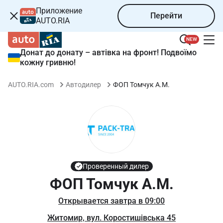
Приложение
Перейти
AUTO.RIA
NEW
Донат до донату – автівка на фронт! Подвоїмо
кожну гривню!
ФОП Томчук А.М.
AUTO.RIA.com
Автодилер
Проверенный дилер
ФОП Томчук А.М.
Открывается завтра в 09:00
Житомир, вул. Коростишівська 45