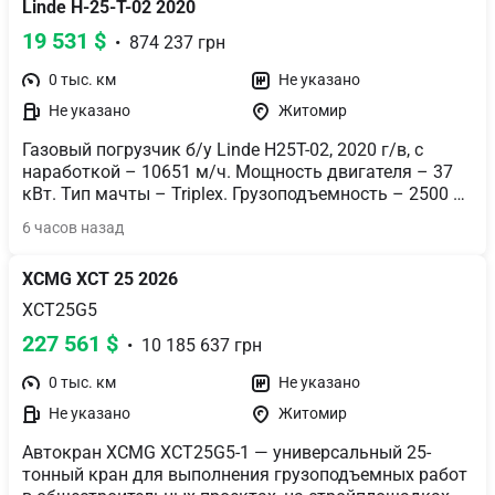
Linde H-25-T-02 2020
19 531 $
  •  874 237 грн
0 тыс. км
Не указано
Не указано
Житомир
Газовый погрузчик б/у Linde H25T-02, 2020 г/в, с 
наработкой – 10651 м/ч. Мощность двигателя – 37 
кВт. Тип мачты – Triplex. Грузоподъемность – 2500 
кг. Высота подъема – 5,5 м. Общая высота 
6 часов назад
погрузчика – 2,45 м. Шины пер.225/75R10, зад. 23-9-
10. Свободный ход, функция бокового смещения 
XCMG XCT 25 2026
каретки, плавающая стрела, полукабина, защитная 
решетка стекла крыши, подогрев сиденья, рабочее 
XCT25G5
освещение. Одинарная педаль акселератора с 
227 561 $
  •  10 185 637 грн
переключателем вперед/назад в подлокотнике.
0 тыс. км
Не указано
Не указано
Житомир
Автокран XCMG XCT25G5-1 — универсальный 25-
тонный кран для выполнения грузоподъемных работ 