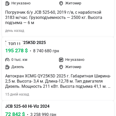
Не указано
Житомир
Погрузчик б/у JCB 525-60, 2019 г/в, с наработкой 
3183 м/час. Грузоподъемность — 2500 кг. Высота 
подъема — 6 м
день назад
XCMG QY25K5D 2025
ТОП 11
195 278 $
  •  8 740 680 грн
0 тыс. км
Не указано
Дизель
Житомир
Автокран XCMG QY25K5D 2025 г. Габаритная Ширина- 
2,5 м. Высота- 3,4 м. Длина-12,78 м. Тип двигателя 
Дизель. Мощность 211 кВт. Высота подъема 41,1 м. 
Грузоподъемность 25 т. Тип стрелы автокран, 
15 дней назад
телескопическая стрела. Шины: 12 R 22.5-все. 
Магнитола и кондиционер основной кабины, 
JCB 525-60 Hi-Viz 2024
кондиционер и печка кабины оператора крана.
72 842 $
  •  3 258 990 грн