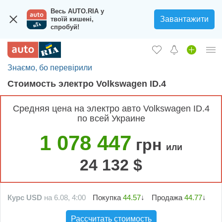
Весь AUTO.RIA у
Завантажити
твоїй кишені,
спробуй!
Знаємо, бо перевірили
Вход в кабинет
Cтоимость электро Volkswagen ID.4
Збір на авто для ЗСУ
Средняя цена на электро авто Volkswagen ID.4
Автомобили б/у
по всей Украине
Новые авто
1 078 447
грн
или
Новости
24 132 $
Отзывы об авто
Все для авто
Курс USD
на 6.08, 4:00
Покупка
44.57
↓
Продажа
44.77
↓
Загрузить приложение
Рассчитать стоимость