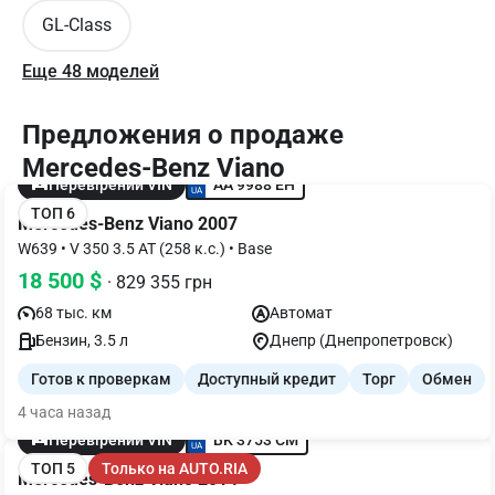
GL-Class
Еще 48 моделей
Предложения о продаже
Mercedes-Benz Viano
AA 9988 EH
Перевірений VIN
ТОП 6
Mercedes-Benz Viano 2007
W639 • V 350 3.5 АТ (258 к.с.) • Base
18 500 $
· 829 355 грн
68 тыс. км
Автомат
Бензин, 3.5 л
Днепр (Днепропетровск)
Готов к проверкам
Доступный кредит
Торг
Обмен
4 часа назад
BK 3753 CM
Перевірений VIN
ТОП 5
Только на AUTO.RIA
Mercedes-Benz Viano 2014