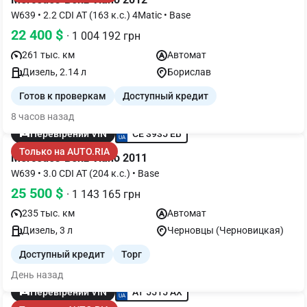
W639 • 2.2 CDI AT (163 к.с.) 4Matic • Base
22 400 $
· 1 004 192 грн
261 тыс. км
Автомат
Дизель, 2.14 л
Борислав
Готов к проверкам
Доступный кредит
8 часов назад
CE 3935 EB
Перевірений VIN
Только на AUTO.RIA
Mercedes-Benz Viano 2011
W639 • 3.0 CDI AT (204 к.с.) • Base
25 500 $
· 1 143 165 грн
235 тыс. км
Автомат
Дизель, 3 л
Черновцы (Черновицкая)
Доступный кредит
Торг
День назад
AT 5515 AX
Перевірений VIN