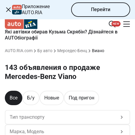
Приложение
Перейти
AUTO.RIA
NEW
Які автівки обирав Кузьма Скрябін? Дізнайтеся в
AUTOбіографії
AUTO.RIA.com
Бу авто
Мерседес-Бенц
Виано
143 объявления о продаже 
Mercedes-Benz Viano
Все
Б/у
Новые
Под пригон
Тип транспорту
Марка, Модель