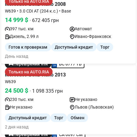
Только на AUTO.RIA
Mercedes-Benz Viano 2008
W639 • 3.0 CDI AT (204 к.с.) • Base
14 999 $
· 672 405 грн
397 тыс. км
Автомат
Дизель, 2.99 л
Ивано-Франковск
Готов к проверкам
Доступный кредит
Торг
День назад
BC 0777 TB
Перевірений VIN
Только на AUTO.RIA
Mercedes-Benz Viano 2013
W639
24 500 $
· 1 098 335 грн
230 тыс. км
Не указано
Не указано
Львов (Львовская)
Доступный кредит
Торг
Обмен
2 дня назад
CA 0097 CM
Перевірений VIN