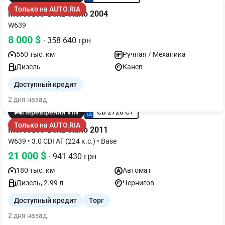
Только на AUTO.RIA
Mercedes-Benz Viano 2004
W639
8 000 $
· 358 640 грн
550 тыс. км
Ручная / Механика
Дизель
Канев
Доступный кредит
2 дня назад
CB 2720 CT
Перевірений VIN
Только на AUTO.RIA
Mercedes-Benz Viano 2011
W639 • 3.0 CDI AT (224 к.с.) • Base
21 000 $
· 941 430 грн
180 тыс. км
Автомат
Дизель, 2.99 л
Чернигов
Доступный кредит
Торг
2 дня назад