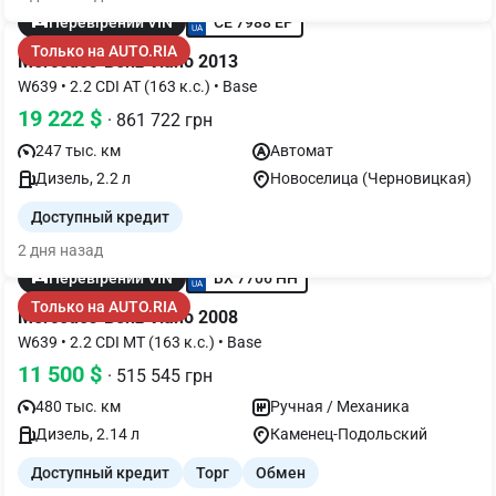
CE 7988 EP
Перевірений VIN
Только на AUTO.RIA
Mercedes-Benz Viano 2013
W639 • 2.2 CDI AT (163 к.с.) • Base
19 222 $
· 861 722 грн
247 тыс. км
Автомат
Дизель, 2.2 л
Новоселица (Черновицкая)
Доступный кредит
2 дня назад
BX 7706 HH
Перевірений VIN
Только на AUTO.RIA
Mercedes-Benz Viano 2008
W639 • 2.2 CDI MT (163 к.с.) • Base
11 500 $
· 515 545 грн
480 тыс. км
Ручная / Механика
Дизель, 2.14 л
Каменец-Подольский
Доступный кредит
Торг
Обмен