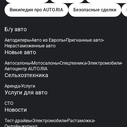
Википедия про AUTO.RIA
Безопасные сделки
Б/у авто
Автодилеры
Авто из Европы
Пригнанные авто
Нерастаможенные авто
Новые авто
Автосалоны
Мотосалоны
Спецтехника
Электромобили
Автоцентр AUTO.RIA
Сельхозтехника
Аренда
Услуги
Услуги для авто
СТО
Новости
Тест-драйвы
Электромобили
Растаможка
Онлайн-журнал