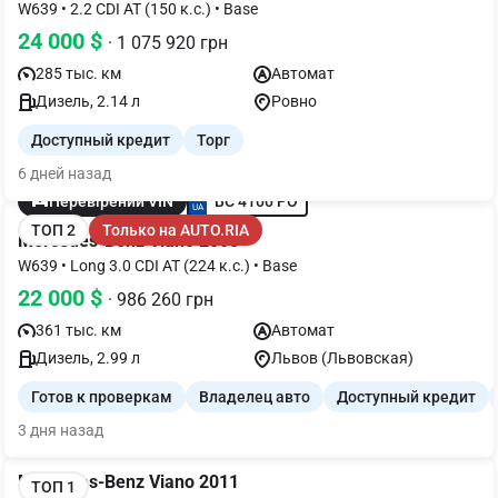
W639 • 2.2 CDI AT (150 к.с.) • Base
24 000 $
· 1 075 920 грн
285 тыс. км
Автомат
Дизель, 2.14 л
Ровно
Доступный кредит
Торг
6 дней назад
BC 4100 PO
Перевірений VIN
ТОП 2
Только на AUTO.RIA
Mercedes-Benz Viano 2008
W639 • Long 3.0 CDI AT (224 к.с.) • Base
22 000 $
· 986 260 грн
361 тыс. км
Автомат
Дизель, 2.99 л
Львов (Львовская)
Готов к проверкам
Владелец авто
Доступный кредит
3 дня назад
Mercedes-Benz Viano 2011
ТОП 1