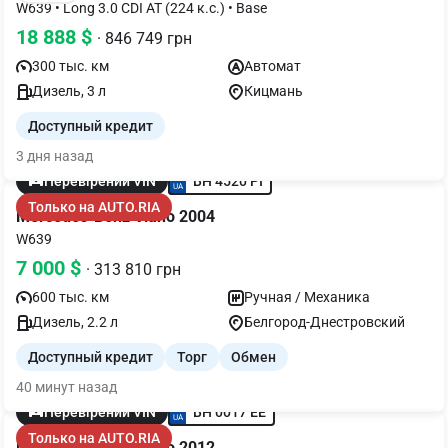
W639 • Long 3.0 CDI AT (224 к.с.) • Base
18 888 $
· 846 749 грн
300 тыс. км
Автомат
Дизель, 3 л
Кицмань
Доступный кредит
3 дня назад
BH 4520 PI
Перевірений VIN
Только на AUTO.RIA
Mercedes-Benz Viano 2004
W639
7 000 $
· 313 810 грн
600 тыс. км
Ручная / Механика
Дизель, 2.2 л
Белгород-Днестровский
Доступный кредит
Торг
Обмен
40 минут назад
BH 0017 EE
Перевірений VIN
Только на AUTO.RIA
Mercedes-Benz Viano 2012