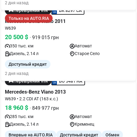
2 дня назад
BK 8297 CA
Перевірений VIN
Только на AUTO.RIA
Mercedes-Benz Viano 2011
W639
20 500 $
· 919 015 грн
350 тыс. км
Автомат
Дизель, 2.14 л
Старое Село
Доступный кредит
2 дня назад
BO 5481 HA
Перевірений VIN
Mercedes-Benz Viano 2013
W639 • 2.2 CDI AT (163 к.с.)
18 960 $
· 849 977 грн
285 тыс. км
Автомат
Дизель, 2.14 л
Кременец
Впервые на AUTO.RIA
Доступный кредит
Обмен