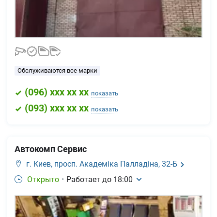
Обслуживаются все марки
(
096
) xxx xx xx
показать
(
093
) xxx xx xx
показать
Автокомп Сервис
г. Киев,
просп. Академіка Палладіна, 32-Б
Открыто
•
Работает до
18:00