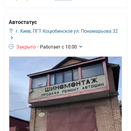
Автостатус
г. Киев,
ПГТ Коцюбинское ул. Понамарьова 32
Закрыто
•
Работает с
10:00