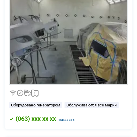
Оборудовано генератором
Обслуживаются все марки
(
063
) xxx xx xx
показать