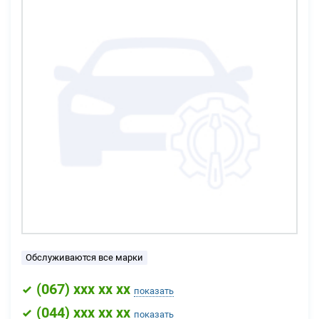
Обслуживаются все марки
(
067
) xxx xx xx
показать
(
044
) xxx xx xx
показать