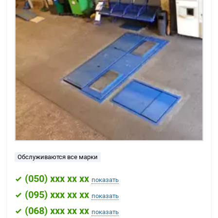
Обслуживаются все марки
(
050
) xxx xx xx
показать
(
095
) xxx xx xx
показать
(
068
) xxx xx xx
показать