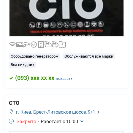
Оборудовано генератором
Обслуживаются все марки
Без вихідних
(
093
) xxx xx xx
показать
СТО
г. Киев,
Брест-Литовское шоссе, 9/1
Закрыто
•
Работает с
10:00