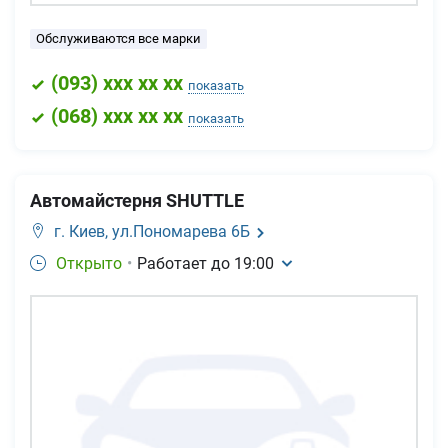
Обслуживаются все марки
(
093
) xxx xx xx
показать
(
068
) xxx xx xx
показать
Автомайстерня SHUTTLE
г. Киев,
ул.Пономарева 6Б
Открыто
•
Работает до
19:00