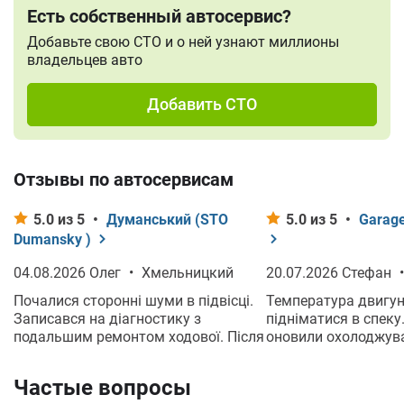
Есть собственный автосервис?
Добавьте свою СТО и о ней узнают миллионы
владельцев авто
Добавить СТО
Отзывы по автосервисам
5.0 из 5
•
Думанський (STO
5.0 из 5
•
Garage
Dumansky )
04.08.2026 Олег
•
Хмельницкий
20.07.2026 Стефан
•
Почалися сторонні шуми в підвісці.
Температура двигун
Записався на діагностику з
підніматися в спеку
подальшим ремонтом ходової. Після
оновили охолоджува
заміни необхідних деталей
апаратним способом
автомобіль став набагато
промивки та заміни
Частые вопросы
комфортніше їхати навіть по поганій
проблема зникла. Т