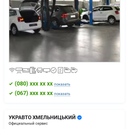
(
080
) xxx xx xx
показать
(
067
) xxx xx xx
показать
УКРАВТО ХМЕЛЬНИЦЬКИЙ
Официальный сервис