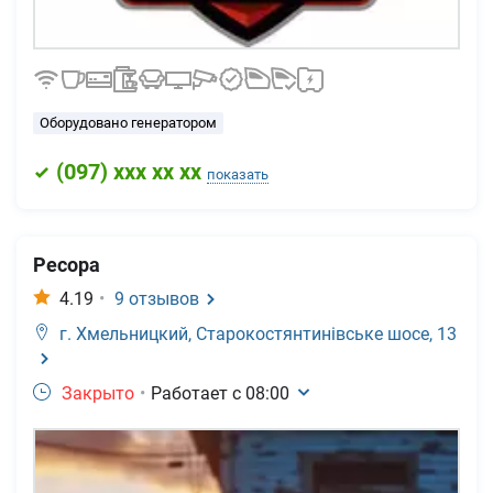
Оборудовано генератором
(
097
) xxx xx xx
показать
Ресора
4.19
•
9
отзывов
г. Хмельницкий,
Старокостянтинівське шосе, 13
Закрыто
•
Работает с
08:00