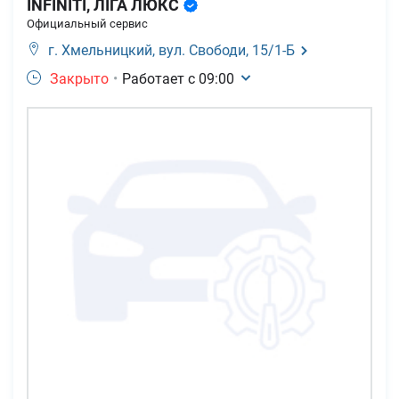
INFINITI, ЛІГА ЛЮКС
Официальный сервис
г. Хмельницкий,
вул. Свободи, 15/1-Б
Закрыто
•
Работает с
09:00