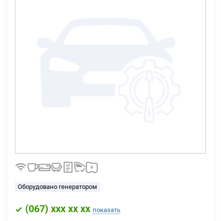
Оборудовано генератором
(
067
) xxx xx xx
показать