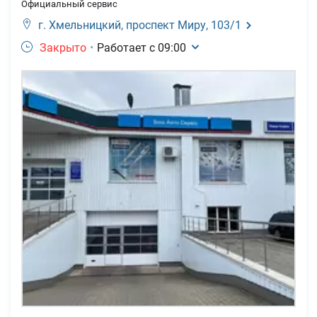
Официальный сервис
г. Хмельницкий,
проспект Миру, 103/1
Закрыто
•
Работает с
09:00