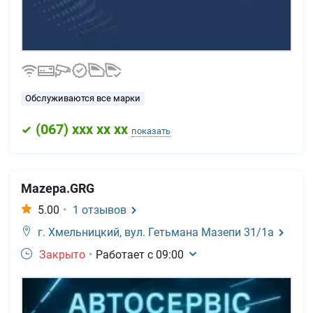
Обслуживаются все марки
(
067
) xxx xx xx
показать
Mazepa.GRG
5.00
•
1
отзывов
г. Хмельницкий,
вул. Гетьмана Мазепи 31/1а
Закрыто
•
Работает с
09:00