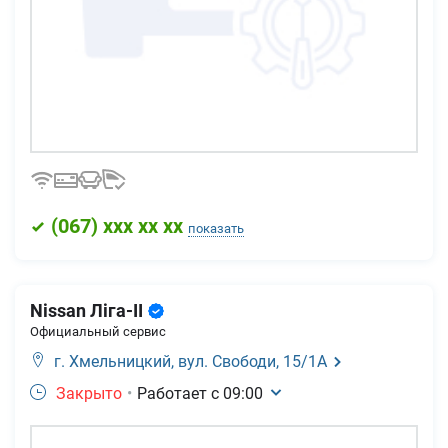
(
067
) xxx xx xx
показать
Nissan Ліга-II
Официальный сервис
г. Хмельницкий,
вул. Свободи, 15/1А
Закрыто
•
Работает с
09:00