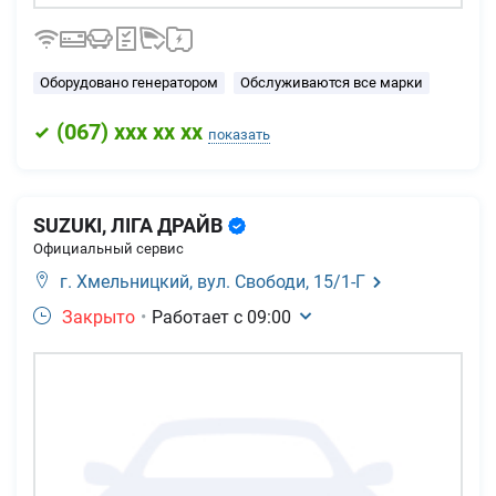
Оборудовано генератором
Обслуживаются все марки
(
067
) xxx xx xx
показать
SUZUKI, ЛІГА ДРАЙВ
Официальный сервис
г. Хмельницкий,
вул. Свободи, 15/1-Г
Закрыто
•
Работает с
09:00