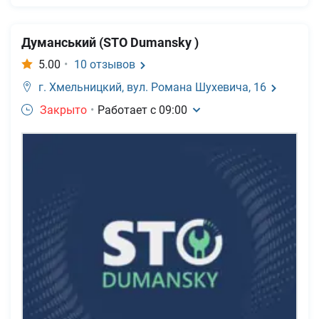
Думанський (STO Dumansky )
5.00
•
10
отзывов
г. Хмельницкий,
вул. Романа Шухевича, 16
Закрыто
•
Работает с
09:00