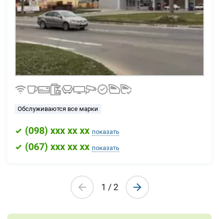
Обслуживаются все марки
(
098
) xxx xx xx
показать
(
067
) xxx xx xx
показать
1
/
2