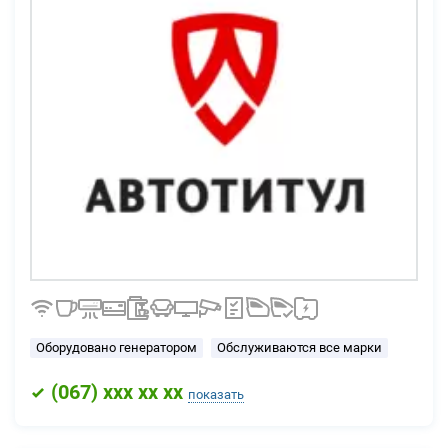
Оборудовано генератором
Обслуживаются все марки
(
067
) xxx xx xx
показать