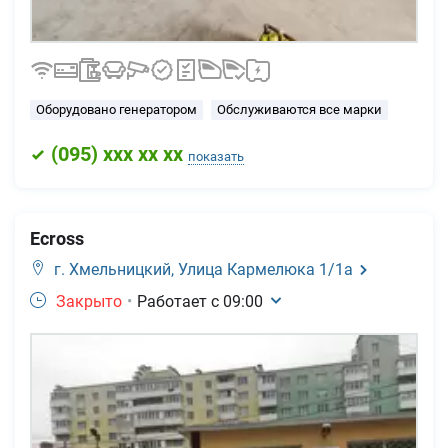
Оборудовано генератором
Обслуживаются все марки
(
095
) xxx xx xx
показать
Ecross
г. Хмельницкий,
Улица Кармелюка 1/1а
Закрыто
•
Работает с
09:00