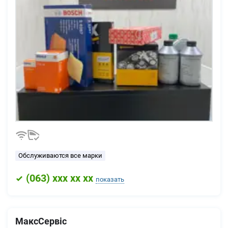
Обслуживаются все марки
(
063
) xxx xx xx
показать
МаксСервіс