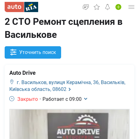
2 СТО Ремонт сцепления в
Вход в кабинет
Василькове
Автомобили б/у
Новые авто
Уточнить поиск
Новости
Auto Drive
Все для авто
г. Васильков,
вулиця Керамічна, 36, Васильків,
Київська область, 08602
Закрыто
•
Работает с
09:00