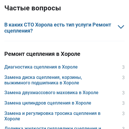
Як для військового ще уточнили.
Частые вопросы
Такі співвітчизники.
В каких СТО Хорола есть тип услуги Ремонт
сцепления?
Ремонт сцепления в Хороле
Диагностика сцепления в Хороле
3
Замена диска сцепления, корзины,
3
выжимного подшипника в Хороле
Замена двухмассового маховика в Хороле
3
Замена цилиндров сцепления в Хороле
3
Замена и регулировка тросика сцепления в
3
Хороле
Доливка жидкости гидравлики сцепления и
3