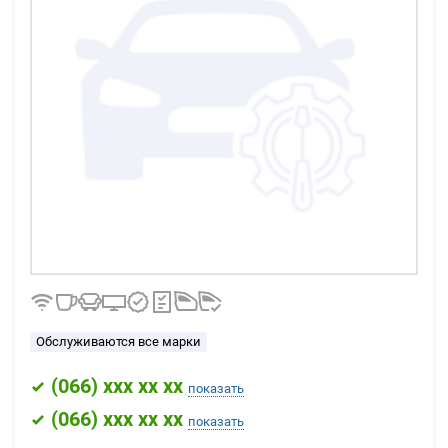
Обслуживаются все марки
(
066
) xxx xx xx
показать
(
066
) xxx xx xx
показать