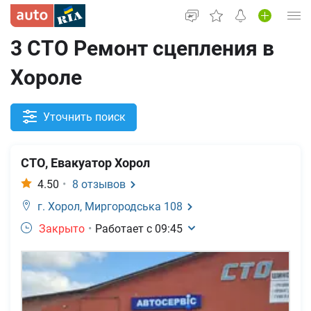
3 СТО Ремонт сцепления в
Вход в кабинет
Хороле
Автомобили б/у
Новые авто
Уточнить поиск
Новости
СТО, Евакуатор Хорол
Все для авто
4.50
•
8
отзывов
г. Хорол,
Миргородська 108
Закрыто
•
Работает с
09:45