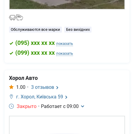
Обслуживаются все марки
Без вихідних
(
095
) xxx xx xx
показать
(
099
) xxx xx xx
показать
Хорол Авто
1.00
•
3
отзывов
г. Хорол,
Київська 59
Закрыто
•
Работает с
09:00