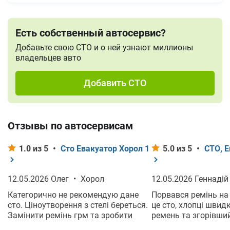
Есть собственный автосервис?
Добавьте свою СТО и о ней узнают миллионы
владельцев авто
Добавить СТО
Отзывы по автосервисам
1.0 из 5
•
Сто Евакуатор Хорол 1
5.0 из 5
•
СТО, 
12.05.2026 Олег
•
Хорол
12.05.2026 Геннаді
Категорично не рекомендую дане
Порвався ремінь на т
сто. Ціноутворення з стелі береться.
це сто, хлопці швид
Замінити ремінь грм та зробити
ремень та згорівший
головку на шевроле авео 55000грн.