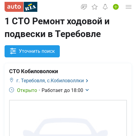
1 СТО Ремонт ходовой и
Вход в кабинет
подвески в Теребовле
Автомобили б/у
Новые авто
Уточнить поиск
Новости
СТО Кобиловолоки
Все для авто
г. Теребовля,
с.Кобиловоллки
Открыто
•
Работает до
18:00