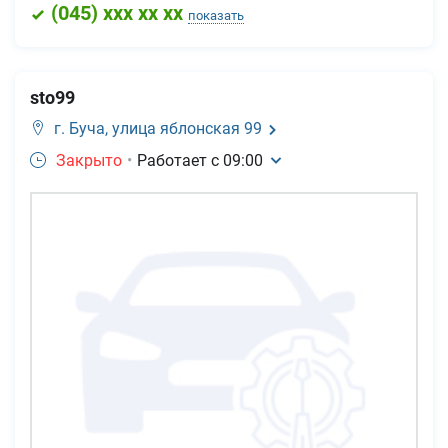
(
045
) xxx xx xx
показать
sto99
г. Буча,
улица яблонская 99
Закрыто
•
Работает с
09:00