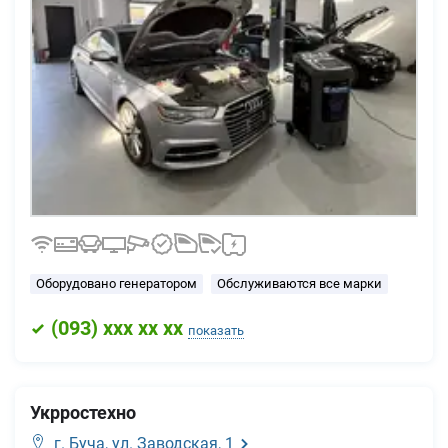
Оборудовано генератором
Обслуживаются все марки
(
093
) xxx xx xx
показать
Укрростехно
г. Буча,
ул. Заводская, 1