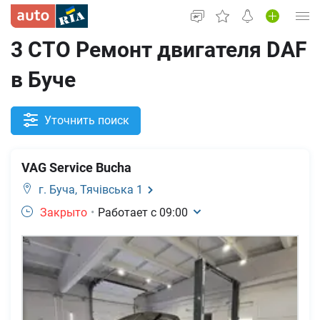
3 СТО Ремонт двигателя DAF
Вход в кабинет
в Буче
Автомобили б/у
Новые авто
Уточнить поиск
Новости
VAG Service Bucha
Все для авто
г. Буча,
Тячівська 1
Закрыто
•
Работает с
09:00