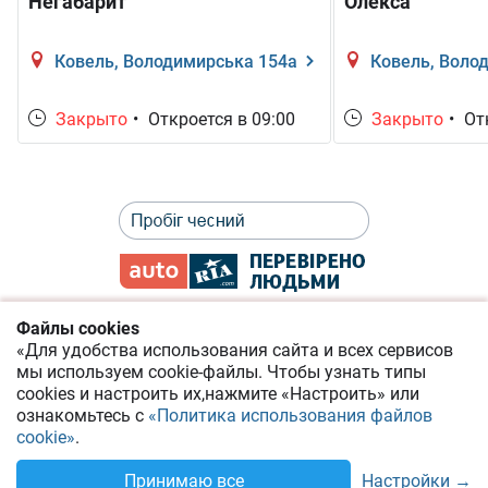
Негабарит
Олекса
Ковель, Володимирська 154а
Ковель, Воло
Закрыто
•
Откроется в 09:00
Закрыто
•
Отк
Файлы cookies
«Для удобства использования сайта и всех сервисов
Политика приватности
мы используем cookie-файлы.
Чтобы узнать типы
cookies
и настроить их,
нажмите «Настроить» или
Соглашение о предоставлении онлайн-сервисов
ознакомьтесь с
«Политика использования файлов
cookie»
.
Помощь по сайту AUTO.RIA
Позвонить
Настройки →
Принимаю все
Укр
Рус
© 2014-2026 RIA.com