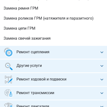
Замена ремня ГРМ
Замена роликов ГРМ (натяжителя и паразитного)
Замена цепи ГРМ
Замена свечей зажигания
Ремонт сцепления
Диагностика сцепления
Другие услуги
Замена диска сцепления, корзины, выжимного
Экспертиза состояния авто
подшипника
Ремонт ходовой и подвески
Автопомощь на дороге
Замена двухмассового маховика
Диагностика и ремонт ходовой
Ремонт трансмиссии
Установка защиты двигателя
Замена цилиндров сцепления
Развал-схождение
Замена и доливка масла в КПП
Ремонт двигателя