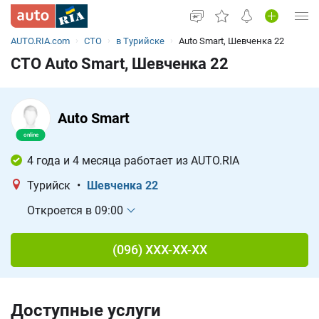
AUTO.RIA.com
СТО
в Турийске
Auto Smart, Шевченка 22
Вход в кабинет
СТО Auto Smart, Шевченка 22
Автомобили б/у
Новые авто
Auto Smart
Новости
4 года и 4 месяца работает из AUTO.RIA
Все для авто
Турийск
•
Шевченка 22
Откроется в 09:00
(096) XXX-XX-XX
Доступные услуги