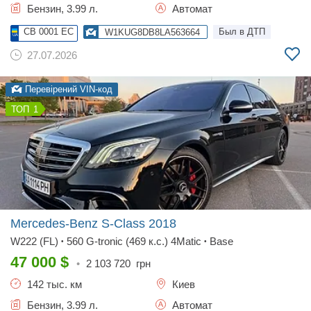
Бензин, 3.99 л.
Автомат
CB 0001 EC
Был в ДТП
W1KUG8DB8LA563664
27.07.2026
Перевірений VIN-код
1
Mercedes-Benz S-Class
2018
W222 (FL)
560 G-tronic (469 к.с.) 4Matic
Base
•
•
47 000
$
•
2 103 720
грн
142 тыс. км
Киев
Бензин, 3.99 л.
Автомат