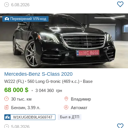
6.08.2026
Перевірений VIN-код
Mercedes-Benz S-Class
2020
W222 (FL)
560 Long G-tronic (469 к.с.)
Base
•
•
68 000
$
•
3 044 360
грн
30 тыс. км
Владимир
Бензин, 3.99 л.
Автомат
Был в ДТП
W1KUG8DB9LA569747
5.08.2026