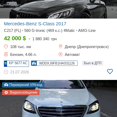
Mercedes-Benz S-Class
2017
C217 (FL)
560 G-tronic (469 к.с.) 4Matic
AMG-Line
•
•
42 000
$
•
1 880 340
грн
108 тыс. км
Днепр (Днепропетровск)
Бензин, 4.66 л.
Автомат
KP 5677 AC
Был в ДТП
WDDXJ8FB1HA031126
21.07.2026
Перевірений VIN-код
Видеосообщение