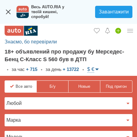
Весь AUTO.RIA у
Завантажити
твоїй кишені,
спробуй!
Знаємо, бо перевірили
Вход в кабинет
18+ объявлений про продажу бу Мерседес-
Збір на авто для ЗСУ
Бенц С-Класс S 560 був в ДТП
Автомобили б/у
$ €
за час
+ 715
за день
+ 13722
Новые авто
Все
авто
Б/у
Новые
Под пригон
Новости
Отзывы об авто
Все для авто
Загрузить приложение