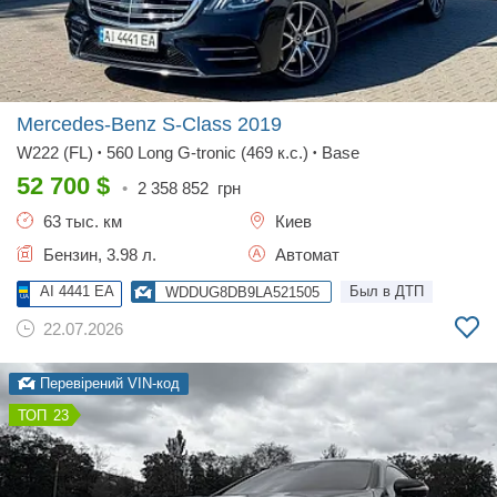
Mercedes-Benz S-Class
2019
W222 (FL)
560 Long G-tronic (469 к.с.)
Base
•
•
52 700
$
•
2 358 852
грн
63 тыс. км
Киев
Бензин, 3.98 л.
Автомат
AI 4441 EA
Был в ДТП
WDDUG8DB9LA521505
22.07.2026
Перевірений VIN-код
23