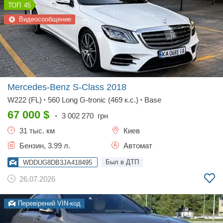
45
Видеосообщение
Mercedes-Benz S-Class
2018
W222 (FL)
560 Long G-tronic (469 к.с.)
Base
•
•
67 000
$
•
3 002 270
грн
31 тыс. км
Киев
Бензин, 3.99 л.
Автомат
Был в ДТП
WDDUG8DB3JA418495
26.07.2026
Перевірений VIN-код