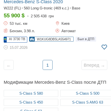
Mercedes-Benz S-Class
2020
W222 (FL)
560 Long G-tronic (469 к.с.)
Base
•
•
55 900
$
•
2 505 438
грн
53 тыс. км
Киев
Бензин, 3.98 л.
Автомат
AI 3730 TB
Был в ДТП
W1KUG8DB5LA554971
15.07.2026
←
1
Вперед →
Модификации Mercedes-Benz S-Class после ДТП
S-Class S 580
S-Class S 500
S-Class S 450
S-Class S AMG 63