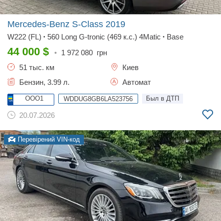
Mercedes-Benz S-Class
2019
W222 (FL)
560 Long G-tronic (469 к.с.) 4Matic
Base
•
•
44 000
$
•
1 972 080
грн
51 тыс. км
Киев
Бензин, 3.99 л.
Автомат
OOO1
Был в ДТП
WDDUG8GB6LA523756
20.07.2026
Перевірений VIN-код