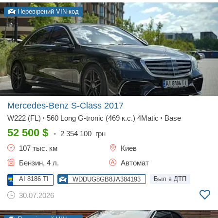
Перевірений VIN-код
Mercedes-Benz S-Class
2017
W222 (FL)
560 Long G-tronic (469 к.с.) 4Matic
Base
•
•
52 500
$
•
2 354 100
грн
107 тыс. км
Киев
Бензин, 4 л.
Автомат
AI 8186 TI
Был в ДТП
WDDUG8GB8JA384193
30.07.2026