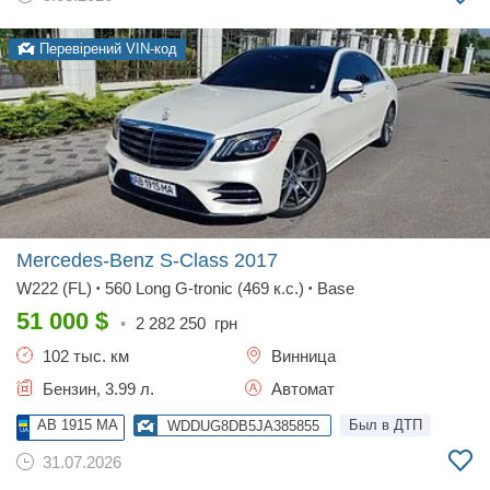
Перевірений VIN-код
Mercedes-Benz S-Class
2017
W222 (FL)
560 Long G-tronic (469 к.с.)
Base
•
•
51 000
$
•
2 282 250
грн
102 тыс. км
Винница
Бензин, 3.99 л.
Автомат
AB 1915 MA
Был в ДТП
WDDUG8DB5JA385855
31.07.2026