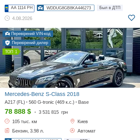
AA 1114 PH
Был в ДТП
WDDUG8GB8KA446273
4.08.2026
Перевірений VIN-код
Перевірений дилер
1
Mercedes-Benz S-Class
2018
A217 (FL)
560 G-tronic (469 к.с.)
Base
•
•
78 888
$
•
3 531 815
грн
105 тыс. км
Киев
Бензин, 3.98 л.
Автомат