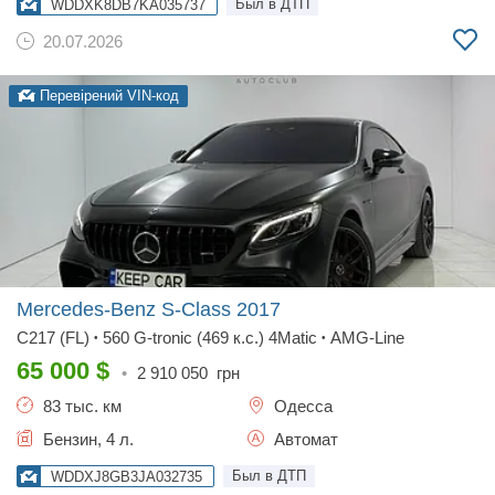
Был в ДТП
WDDXK8DB7KA035737
20.07.2026
Перевірений VIN-код
Mercedes-Benz S-Class
2017
C217 (FL)
560 G-tronic (469 к.с.) 4Matic
AMG-Line
•
•
65 000
$
•
2 910 050
грн
83 тыс. км
Одесса
Бензин, 4 л.
Автомат
Был в ДТП
WDDXJ8GB3JA032735