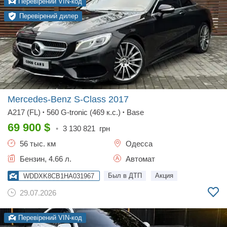
Перевірений VIN-код
Перевірений дилер
Mercedes-Benz S-Class
2017
A217 (FL)
560 G-tronic (469 к.с.)
Base
•
•
69 900
$
•
3 130 821
грн
56 тыс. км
Одесса
Бензин, 4.66 л.
Автомат
Был в ДТП
Акция
WDDXK8CB1HA031967
29.07.2026
Перевірений VIN-код