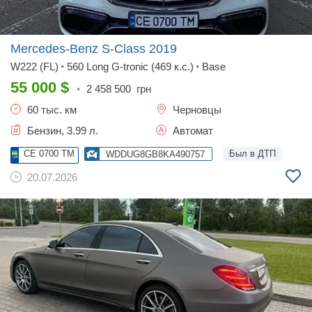
Mercedes-Benz S-Class
2019
W222 (FL)
560 Long G-tronic (469 к.с.)
Base
•
•
55 000
$
•
2 458 500
грн
60 тыс. км
Черновцы
Бензин, 3.99 л.
Автомат
CE 0700 TM
Был в ДТП
WDDUG8GB8KA490757
20.07.2026