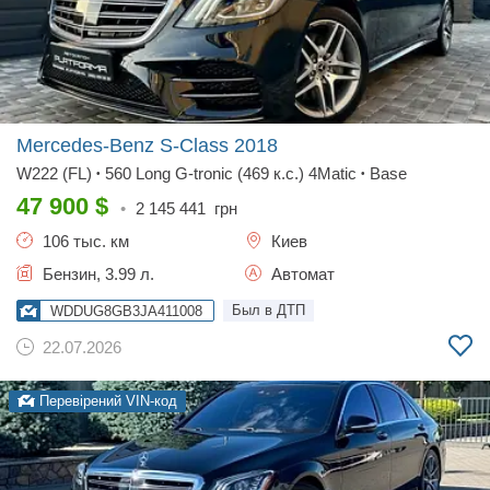
Mercedes-Benz S-Class
2018
W222 (FL)
560 Long G-tronic (469 к.с.) 4Matic
Base
•
•
47 900
$
•
2 145 441
грн
106 тыс. км
Киев
Бензин, 3.99 л.
Автомат
Был в ДТП
WDDUG8GB3JA411008
22.07.2026
Перевірений VIN-код