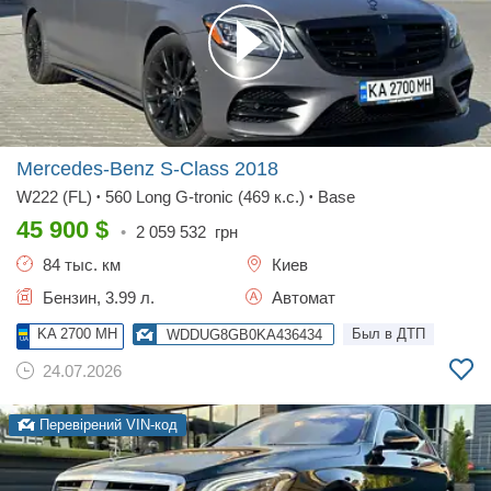
Mercedes-Benz S-Class
2018
W222 (FL)
560 Long G-tronic (469 к.с.)
Base
•
•
45 900
$
•
2 059 532
грн
84 тыс. км
Киев
Бензин, 3.99 л.
Автомат
KA 2700 MH
Был в ДТП
WDDUG8GB0KA436434
24.07.2026
Перевірений VIN-код