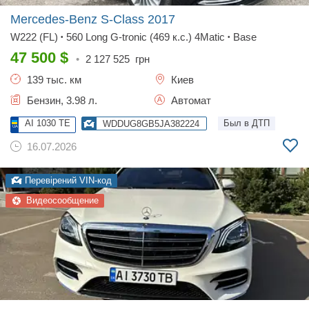
Mercedes-Benz S-Class
2017
W222 (FL)
560 Long G-tronic (469 к.с.) 4Matic
Base
•
•
47 500
$
•
2 127 525
грн
139 тыс. км
Киев
Бензин, 3.98 л.
Автомат
AI 1030 TE
Был в ДТП
WDDUG8GB5JA382224
16.07.2026
Перевірений VIN-код
Видеосообщение