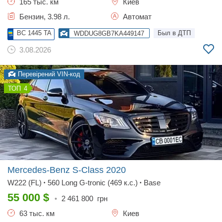
165 тыс. км
Киев
Бензин, 3.98 л.
Автомат
BC 1445 TA
Был в ДТП
WDDUG8GB7KA449147
3.08.2026
Перевірений VIN-код
4
Mercedes-Benz S-Class
2020
W222 (FL)
560 Long G-tronic (469 к.с.)
Base
•
•
55 000
$
•
2 461 800
грн
63 тыс. км
Киев