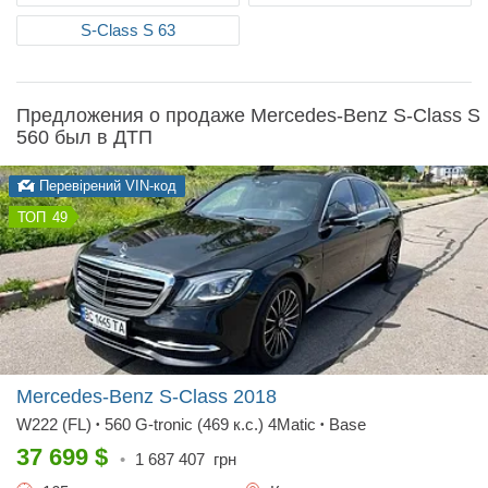
S-Class S 63
Предложения о продаже Mercedes-Benz S-Class S
560 был в ДТП
Перевірений VIN-код
49
Mercedes-Benz S-Class
2018
W222 (FL)
560 G-tronic (469 к.с.) 4Matic
Base
•
•
37 699
$
•
1 687 407
грн