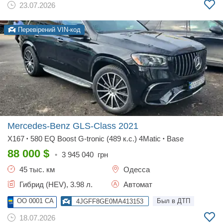
23.07.2026
Перевірений VIN-код
Mercedes-Benz GLS-Class
2021
X167
580 EQ Boost G-tronic (489 к.с.) 4Matic
Base
•
•
88 000
$
•
3 945 040
грн
45 тыс. км
Одесса
Гибрид (HEV), 3.98 л.
Автомат
OO 0001 CA
Был в ДТП
4JGFF8GE0MA413153
18.07.2026