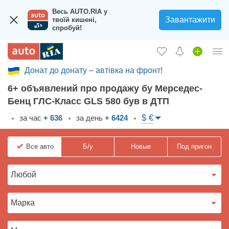
Весь AUTO.RIA у
Завантажити
твоїй кишені,
спробуй!
Донат до донату – автівка на фронт!
Вход в кабинет
6+ объявлений про продажу бу Мерседес-
Збір на авто для ЗСУ
Бенц ГЛС-Класс GLS 580 був в ДТП
Автомобили б/у
$ €
за час
+ 636
за день
+ 6424
Новые авто
Все
авто
Б/у
Новые
Под пригон
Новости
Отзывы об авто
Все для авто
Загрузить приложение