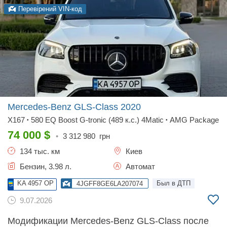
Перевірений VIN-код
Mercedes-Benz GLS-Class
2020
X167
580 EQ Boost G-tronic (489 к.с.) 4Matic
AMG Package
•
•
74 000
$
•
3 312 980
грн
134 тыс. км
Киев
Бензин, 3.98 л.
Автомат
KA 4957 OP
Был в ДТП
4JGFF8GE6LA207074
9.07.2026
Модификации Mercedes-Benz GLS-Class после