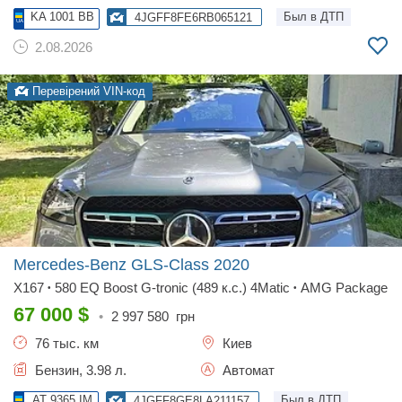
KA 1001 BB
Был в ДТП
4JGFF8FE6RB065121
2.08.2026
Перевірений VIN-код
Mercedes-Benz GLS-Class
2020
X167
580 EQ Boost G-tronic (489 к.с.) 4Matic
AMG Package
•
•
67 000
$
•
2 997 580
грн
76 тыс. км
Киев
Бензин, 3.98 л.
Автомат
AT 9365 IM
Был в ДТП
4JGFF8GE8LA211157