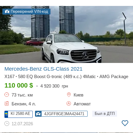
Перевірений VIN-код
Mercedes-Benz GLS-Class
2021
X167
580 EQ Boost G-tronic (489 к.с.) 4Matic
AMG Package
•
•
110 000
$
•
4 920 300
грн
73 тыс. км
Киев
Бензин, 4 л.
Автомат
KI 2580 AE
Был в ДТП
4JGFF8GE3MA424471
12.07.2026