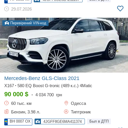
29.07.2026
Перевірений VIN-код
Mercedes-Benz GLS-Class
2021
X167
580 EQ Boost G-tronic (489 к.с.) 4Matic
•
90 000
$
•
4 034 700
грн
60 тыс. км
Одесса
Бензин, 3.98 л.
Типтроник
BH 0007 OX
Был в ДТП
4JGFF8GE6MA411374