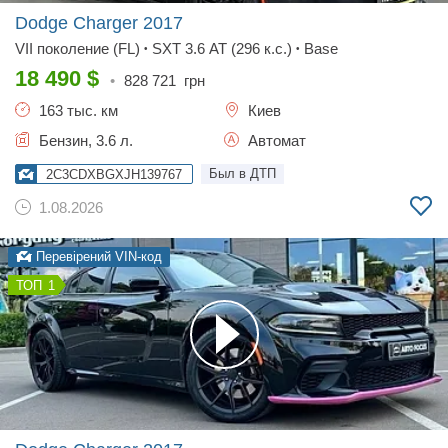
Dodge Charger
2017
VII поколение (FL)
SXT 3.6 AT (296 к.с.)
Base
•
•
18 490
$
•
828 721
грн
163 тыс. км
Киев
Бензин, 3.6 л.
Автомат
Был в ДТП
2C3CDXBGXJH139767
1.08.2026
Перевірений VIN-код
1