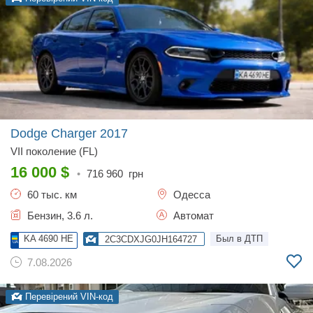
Dodge Charger
2017
VII поколение (FL)
16 000
$
•
716 960
грн
60 тыс. км
Одесса
Бензин, 3.6 л.
Автомат
KA 4690 HE
Был в ДТП
2C3CDXJG0JH164727
7.08.2026
Перевірений VIN-код