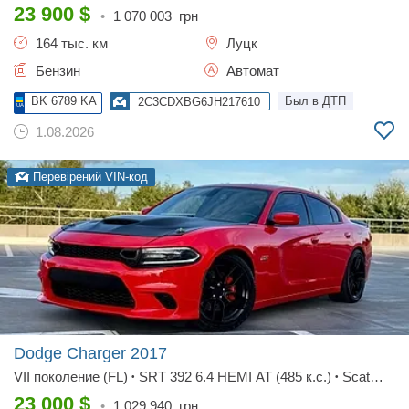
23 900
$
•
1 070 003
грн
164 тыс. км
Луцк
Бензин
Автомат
BK 6789 KA
Был в ДТП
2C3CDXBG6JH217610
1.08.2026
Перевірений VIN-код
Dodge Charger
2017
VII поколение (FL)
SRT 392 6.4 HEMI AT (485 к.с.)
Scat
•
•
Pack
23 000
$
•
1 029 940
грн