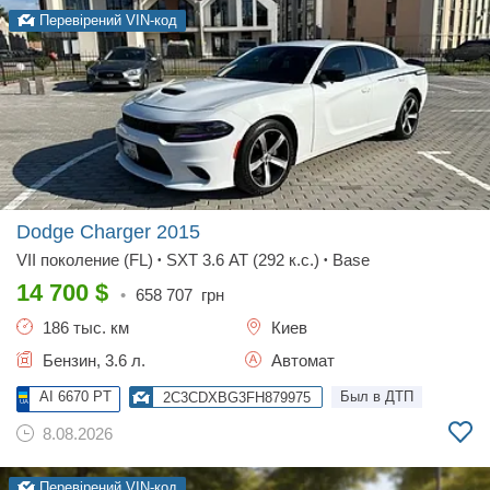
Перевірений VIN-код
Dodge Charger
2015
VII поколение (FL)
SXT 3.6 AT (292 к.с.)
Base
•
•
14 700
$
•
658 707
грн
186 тыс. км
Киев
Бензин, 3.6 л.
Автомат
AI 6670 PT
Был в ДТП
2C3CDXBG3FH879975
8.08.2026
Перевірений VIN-код