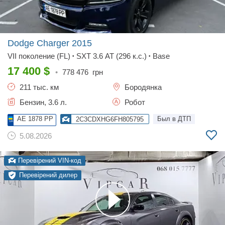
Dodge Charger
2015
VII поколение (FL)
SXT 3.6 AT (296 к.с.)
Base
•
•
17 400
$
•
778 476
грн
211 тыс. км
Бородянка
Бензин, 3.6 л.
Робот
AE 1878 PP
Был в ДТП
2C3CDXHG6FH805795
5.08.2026
Перевірений VIN-код
Перевірений дилер