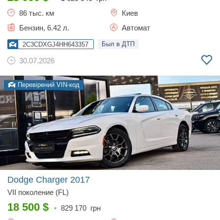
86 тыс. км
Киев
Бензин, 6.42 л.
Автомат
Был в ДТП
2C3CDXGJ4HH643357
30.07.2026
Перевірений VIN-код
Dodge Charger
2017
VII поколение (FL)
18 500
$
•
829 170
грн