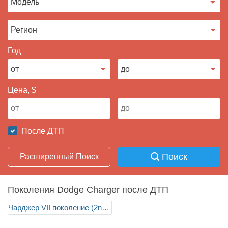
Продать авто
Год
Цена, $
После ДТП
Поиск
Расширенный Поиск
Поколения Dodge Charger после ДТП
Чарджер VII поколение (2nd FL)