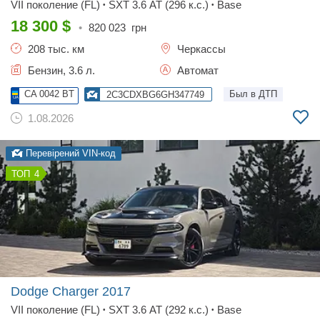
VII поколение (FL)
SXT 3.6 AT (296 к.с.)
Base
•
•
18 300
$
•
820 023
грн
208 тыс. км
Черкассы
Бензин, 3.6 л.
Автомат
CA 0042 BT
Был в ДТП
2C3CDXBG6GH347749
1.08.2026
Перевірений VIN-код
4
Dodge Charger
2017
VII поколение (FL)
SXT 3.6 AT (292 к.с.)
Base
•
•