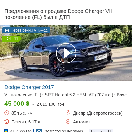
Предложения о продаже Dodge Charger VII
поколение (FL) был в ДТП
Перевірений VIN-код
11
Dodge Charger
2017
VII поколение (FL)
SRT Hellcat 6.2 HEMI AT (707 к.с.)
Base
•
•
45 000
$
•
2 015 100
грн
85 тыс. км
Днепр (Днепропетровск)
Бензин, 6.17 л.
Автомат
AE 4000 MA
Был в ДТП
2C3CDXL93JH223462