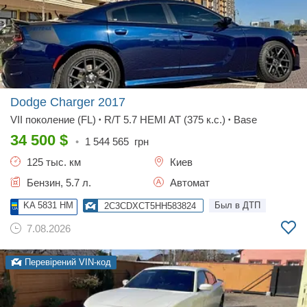
Dodge Charger
2017
VII поколение (FL)
R/T 5.7 HEMI AT (375 к.с.)
Base
•
•
34 500
$
•
1 544 565
грн
125 тыс. км
Киев
Бензин, 5.7 л.
Автомат
KA 5831 HM
Был в ДТП
2C3CDXCT5HH583824
7.08.2026
Перевірений VIN-код