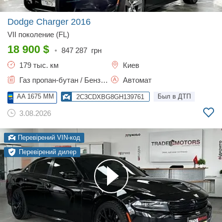
Dodge Charger
2016
VII поколение (FL)
18 900
$
•
847 287
грн
179 тыс. км
Киев
Газ пропан-бутан / Бензин, 3.6 л.
Автомат
AA 1675 MM
Был в ДТП
2C3CDXBG8GH139761
3.08.2026
Перевірений VIN-код
Перевірений дилер