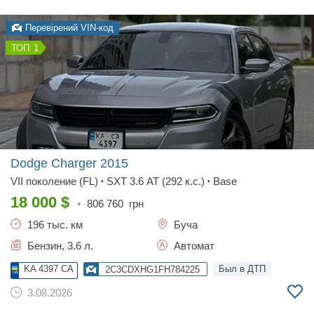
Перевірений VIN-код
1
Dodge Charger
2015
VII поколение (FL)
SXT 3.6 AT (292 к.с.)
Base
•
•
18 000
$
•
806 760
грн
196 тыс. км
Буча
Бензин, 3.6 л.
Автомат
KA 4397 CA
Был в ДТП
2C3CDXHG1FH784225
3.08.2026