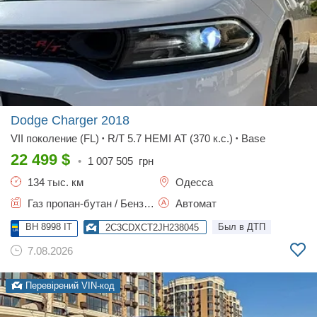
Dodge Charger
2018
VII поколение (FL)
R/T 5.7 HEMI AT (370 к.с.)
Base
•
•
22 499
$
•
1 007 505
грн
134 тыс. км
Одесса
Газ пропан-бутан / Бензин, 5.7 л.
Автомат
BH 8998 IT
Был в ДТП
2C3CDXCT2JH238045
7.08.2026
Перевірений VIN-код