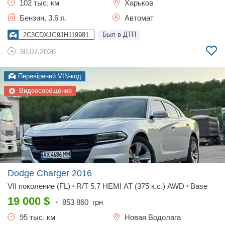
102 тыс. км
Харьков
Бензин, 3.6 л.
Автомат
Был в ДТП
2C3CDXJG9JH119981
30.07.2026
Перевірений VIN-код
Видеосообщение
Dodge Charger
2016
VII поколение (FL)
R/T 5.7 HEMI AT (375 к.с.) AWD
Base
•
•
19 000
$
•
853 860
грн
95 тыс. км
Новая Водолага