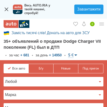
Весь AUTO.RIA у
Завантажити
твоїй кишені,
спробуй!
Замість тисячі слів! Донать на авто для ЗСУ
Вход в кабинет
35+ объявлений о продаже Dodge Charger VII
Збір на авто для ЗСУ
поколение (FL) был в ДТП
Автомобили б/у
$ €
за час
+ 681
за день
+ 14950
Новые авто
Все
авто
Б/у
Новые
Под пригон
Новости
Отзывы об авто
Все для авто
Загрузить приложение