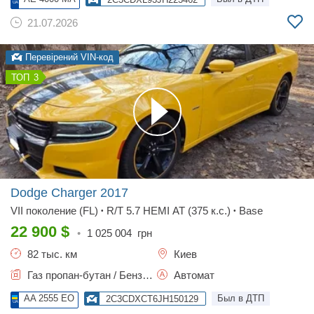
21.07.2026
Перевірений VIN-код
3
Dodge Charger
2017
VII поколение (FL)
R/T 5.7 HEMI AT (375 к.с.)
Base
•
•
22 900
$
•
1 025 004
грн
82 тыс. км
Киев
Газ пропан-бутан / Бензин, 5.7 л.
Автомат
AA 2555 EO
Был в ДТП
2C3CDXCT6JH150129