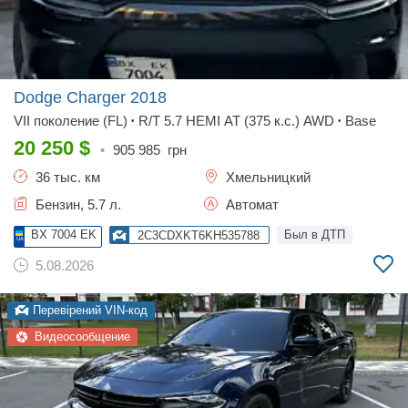
Dodge Charger
2018
VII поколение (FL)
R/T 5.7 HEMI AT (375 к.с.) AWD
Base
•
•
20 250
$
•
905 985
грн
36 тыс. км
Хмельницкий
Бензин, 5.7 л.
Автомат
BX 7004 EK
Был в ДТП
2C3CDXKT6KH535788
5.08.2026
Перевірений VIN-код
Видеосообщение