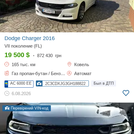
Dodge Charger
2016
VII поколение (FL)
19 500
$
•
872 430
грн
165 тыс. км
Ковель
Газ пропан-бутан / Бензин, 3.61 л.
Автомат
AC 6000 EE
Был в ДТП
2C3CDXJG3GH188822
6.08.2026
Перевірений VIN-код