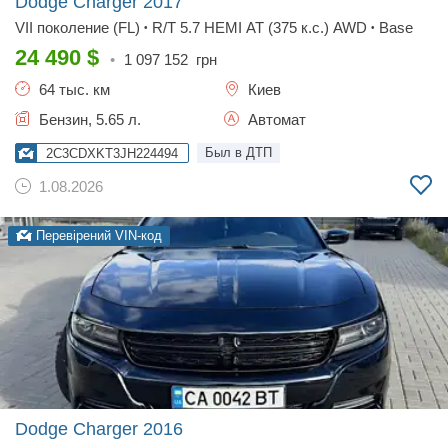
Dodge Charger
2017
VII поколение (FL)
R/T 5.7 HEMI AT (375 к.с.) AWD
Base
•
•
24 490
$
•
1 097 152
грн
64 тыс. км
Киев
Бензин, 5.65 л.
Автомат
Был в ДТП
2C3CDXKT3JH224494
1.08.2026
Перевірений VIN-код
Dodge Charger
2016