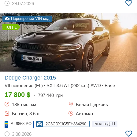
29.07.2026
Перевірений VIN-код
1
Dodge Charger
2015
VII поколение (FL)
SXT 3.6 AT (292 к.с.) AWD
Base
•
•
17 800
$
•
797 440
грн
188 тыс. км
Белая Церковь
Бензин, 3.6 л.
Автомат
AI 9868 PO
Был в ДТП
2C3CDXJG5FH884290
3.08.2026