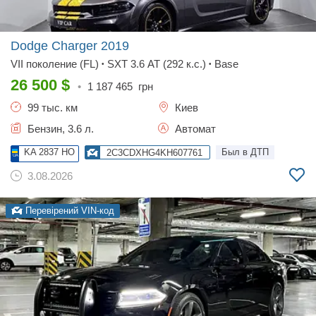
Dodge Charger
2019
VII поколение (FL)
SXT 3.6 AT (292 к.с.)
Base
•
•
26 500
$
•
1 187 465
грн
99 тыс. км
Киев
Бензин, 3.6 л.
Автомат
KA 2837 HO
Был в ДТП
2C3CDXHG4KH607761
3.08.2026
Перевірений VIN-код